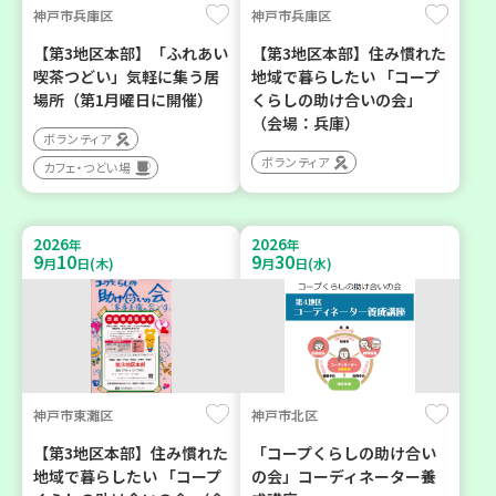
神戸市兵庫区
神戸市兵庫区
【第3地区本部】「ふれあい
【第3地区本部】住み慣れた
喫茶つどい」気軽に集う居
地域で暮らしたい 「コープ
場所（第1月曜日に開催）
くらしの助け合いの会」
（会場：兵庫）
ボランティア
ボランティア
カフェ・つどい場
2026
2026
年
年
9
10
9
30
月
日(木)
月
日(水)
神戸市東灘区
神戸市北区
【第3地区本部】住み慣れた
「コープくらしの助け合い
地域で暮らしたい 「コープ
の会」コーディネーター養