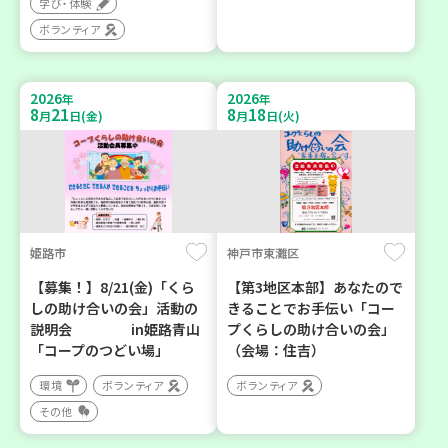
学び・体験
ボランティア
2026
2026
年
年
8
21
8
18
月
日(金)
月
日(火)
姫路市
神戸市東灘区
【募集！】8/21(金)「くら
【第3地区本部】あなたので
しの助け合いの会」活動の
きることでお手伝い「コー
説明会 in姫路青山
プくらしの助け合いの会」
「コープのつどい場」
（会場：住吉）
環境
ボランティア
ボランティア
その他