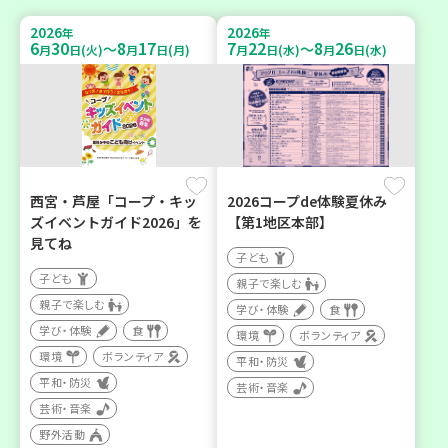
2026
2026
年
年
6
30
8
17
7
22
8
26
～
～
月
日(火)
月
日(月)
月
日(水)
月
日(水)
西宮・芦屋「コープ・キッ
2026コープde体験夏休み
ズイベントガイド2026」を
【第1地区本部】
見てね
子ども
子ども
親子で楽しむ
親子で楽しむ
学び・体験
食
学び・体験
食
環境
ボランティア
環境
ボランティア
平和・防災
平和・防災
芸術・音楽
芸術・音楽
野外活動