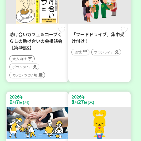
助け合いカフェ＆コープく
「フードドライブ」集中受
らしの助け合いの会相談会
け付け！
【第4地区】
環境
ボランティア
大人向け
ボランティア
カフェ・つどい場
2026
2026
年
年
9
7
8
27
月
日(月)
月
日(木)