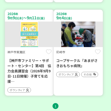
2026
2026
年
年
9
9
9
11
9
4
～
月
日(水)
月
日(金)
月
日(金)
神戸市東灘区
尼崎市
【神戸市ファミリー・サポ
コープサークル『あまがさ
ート・センター】第4回 協
きおもちゃ病院』
力会員講習会（2026年9月9
ボランティア
その他
日･11日開催）子育てを応
援…
ボランティア
1