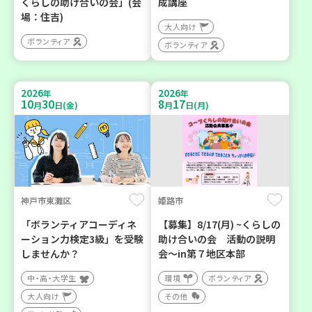
くらしの助け合いの会」(会
成講座
場：住吉)
大人向け
ボランティア
ボランティア
2026
2026
年
年
10
30
8
17
月
日(金)
月
日(月)
神戸市東灘区
姫路市
「ボランティアコーディネ
【募集】8/17(月) ~くらしの
ーション力検定3級」を受験
助け合いの会 活動の説明
しませんか？
会～in第７地区本部
中・高・大学生
環境
ボランティア
大人向け
その他