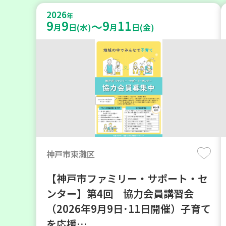
2026
年
9
9
9
11
～
月
日(水)
月
日(金)
神戸市東灘区
【神戸市ファミリー・サポート・セ
ンター】第4回 協力会員講習会
（2026年9月9日･11日開催）子育て
を応援…