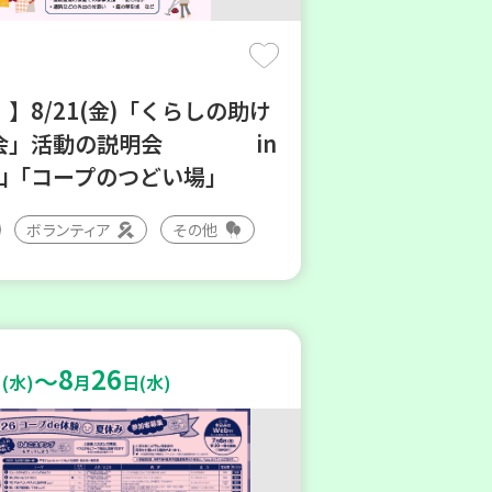
】8/21(金)「くらしの助け
会」活動の説明会 in
山「コープのつどい場」
ボランティア
その他
8
26
～
(水)
月
日(水)