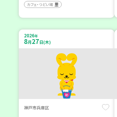
カフェ・つどい場
2026
年
8
27
月
日(木)
神戸市兵庫区