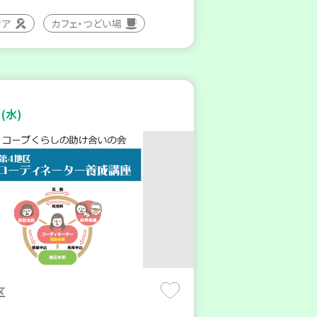
ィア
カフェ・つどい場
(水)
区