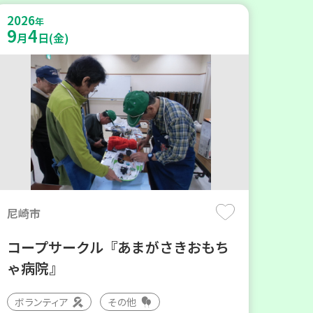
2026
年
9
4
月
日(金)
尼崎市
コープサークル『あまがさきおもち
ゃ病院』
ボランティア
その他