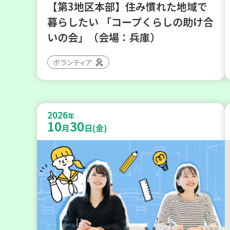
【第3地区本部】住み慣れた地域で
暮らしたい 「コープくらしの助け合
いの会」（会場：兵庫）
ボランティア
2026
年
10
30
月
日(金)