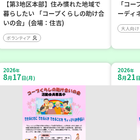
【第3地区本部】住み慣れた地域で
「コー
暮らしたい 「コープくらしの助け合
ーディ
いの会」(会場：住吉)
大人向け
ボランティア
2026
2026
年
年
8
17
8
21
月
日(月)
月
日