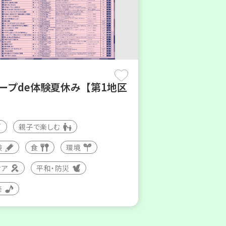
コープde体験夏休み【第1地区
親子で楽しむ
験
食
環境
ィア
平和・防災
楽