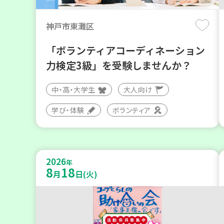
神戸市東灘区
「ボランティアコーディネーション
力検定3級」を受験しませんか？
中・高・大学生
大人向け
学び・体験
ボランティア
2026
年
8
18
月
日(火)