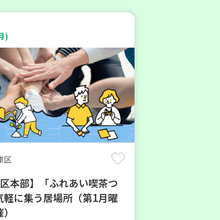
月)
庫区
地区本部】「ふれあい喫茶つ
気軽に集う居場所（第1月曜
催）