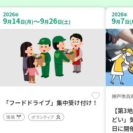
2026
2026
年
年
9
14
9
26
9
7
～
月
日(月)
月
日(土)
月
日(
神戸市兵
「フードドライブ」集中受け付け！
【第3
環境
ボランティア
どい」
日に開