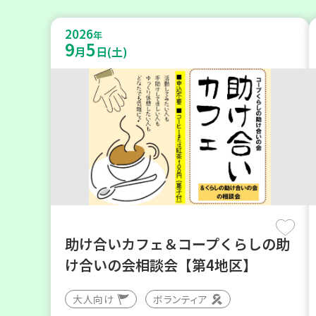
2026
年
9
5
月
日(土)
助け合いカフェ＆コープくらしの助
け合いの会相談会【第4地区】
大人向け
ボランティア