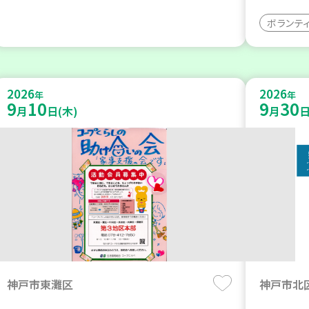
ボランテ
2026
2026
年
年
9
10
9
30
月
日(木)
月
日
神戸市東灘区
神戸市北