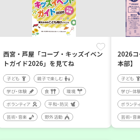
西宮・芦屋「コープ・キッズイベン
2026
トガイド2026」を見てね
本部】
子ども
親子で楽しむ
子ども
学び・体験
食
環境
学び・体
ボランティア
平和・防災
ボランテ
芸術・音楽
野外活動
芸術・音