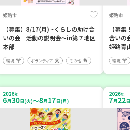
姫路市
姫路市
【募集】8/17(月) ~くらしの助け合
【募集！
いの会 活動の説明会～in第７地区
合いの
本部
姫路青
環境
ボランティア
その他
環境
2026
2026
年
年
6
30
8
17
7
22
～
月
日(火)
月
日(月)
月
日