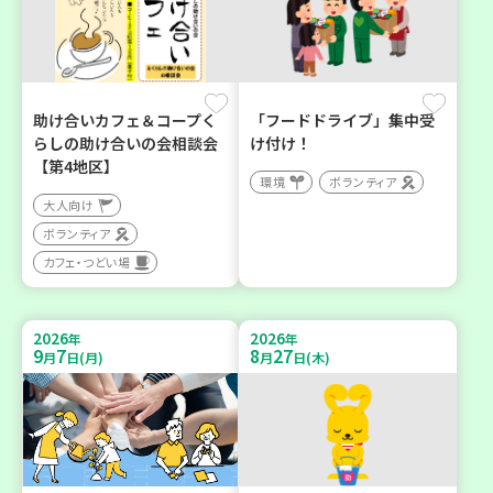
助け合いカフェ＆コープく
「フードドライブ」集中受
らしの助け合いの会相談会
け付け！
【第4地区】
環境
ボランティア
大人向け
ボランティア
カフェ・つどい場
2026
2026
年
年
9
7
8
27
月
日(月)
月
日(木)