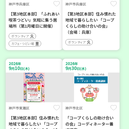
神戸市兵庫区
神戸市兵庫区
【第3地区本部】「ふれあい
【第3地区本部】住み慣れた
喫茶つどい」気軽に集う居
地域で暮らしたい 「コープ
場所（第1月曜日に開催）
くらしの助け合いの会」
（会場：兵庫）
ボランティア
ボランティア
カフェ・つどい場
2026
2026
年
年
9
10
9
30
月
日(木)
月
日(水)
神戸市東灘区
神戸市北区
【第3地区本部】住み慣れた
「コープくらしの助け合い
地域で暮らしたい 「コープ
の会」コーディネーター養