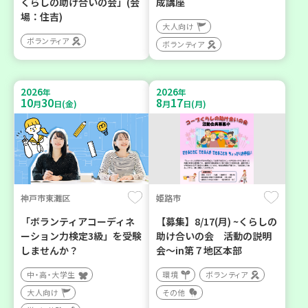
くらしの助け合いの会」(会
成講座
場：住吉)
大人向け
ボランティア
ボランティア
2026
2026
年
年
10
30
8
17
月
日(金)
月
日(月)
神戸市東灘区
姫路市
「ボランティアコーディネ
【募集】8/17(月) ~くらしの
ーション力検定3級」を受験
助け合いの会 活動の説明
しませんか？
会～in第７地区本部
中・高・大学生
環境
ボランティア
大人向け
その他