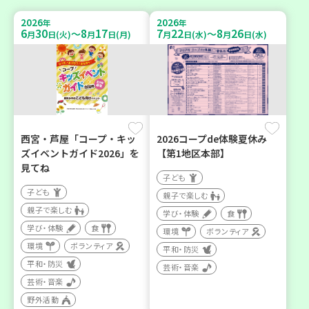
2026
2026
年
年
6
30
8
17
7
22
8
26
～
～
月
日(火)
月
日(月)
月
日(水)
月
日(水)
西宮・芦屋「コープ・キッ
2026コープde体験夏休み
ズイベントガイド2026」を
【第1地区本部】
見てね
子ども
子ども
親子で楽しむ
親子で楽しむ
学び・体験
食
学び・体験
食
環境
ボランティア
環境
ボランティア
平和・防災
平和・防災
芸術・音楽
芸術・音楽
野外活動