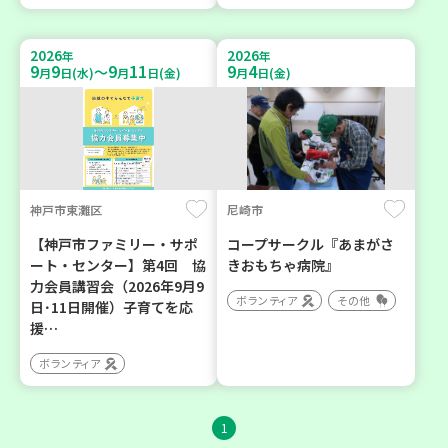
2026
2026
年
年
9
9
9
11
9
4
～
月
日(水)
月
日(金)
月
日(金)
神戸市東灘区
尼崎市
【神戸市ファミリー・サポ
コープサークル『あまがさ
ート・センター】第4回 協
きおもちゃ病院』
力会員講習会（2026年9月9
ボランティア
その他
日･11日開催）子育てを応
援…
ボランティア
1