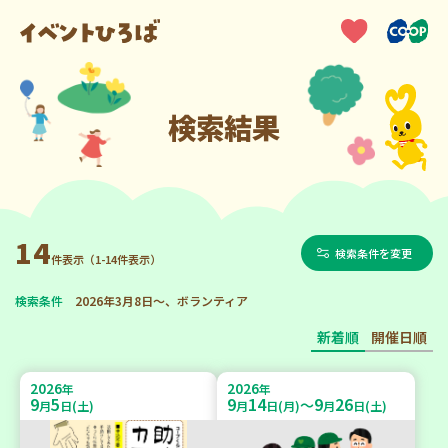
検索結果
14
検索条件を変更
件表示（1-14件表示）
検索条件
2026年3月8日～、ボランティア
新着順
開催日順
2026
2026
年
年
9
5
9
14
9
26
～
月
日(土)
月
日(月)
月
日(土)