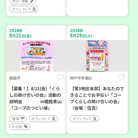
学び・体験
ボランティア
2026
2026
年
年
8
21
8
18
月
日(金)
月
日(火)
姫路市
神戸市東灘区
【募集！】8/21(金)「くら
【第3地区本部】あなたので
しの助け合いの会」活動の
きることでお手伝い「コー
説明会 in姫路青山
プくらしの助け合いの会」
「コープのつどい場」
（会場：住吉）
環境
ボランティア
ボランティア
その他