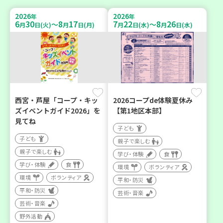
2026
2026
年
年
6
30
8
17
7
22
8
26
～
～
月
日(火)
月
日(月)
月
日(水)
月
日(水)
西宮・芦屋「コープ・キッ
2026コープde体験夏休み
ズイベントガイド2026」を
【第1地区本部】
見てね
子ども
子ども
親子で楽しむ
親子で楽しむ
学び・体験
食
学び・体験
食
環境
ボランティア
環境
ボランティア
平和・防災
平和・防災
芸術・音楽
芸術・音楽
野外活動