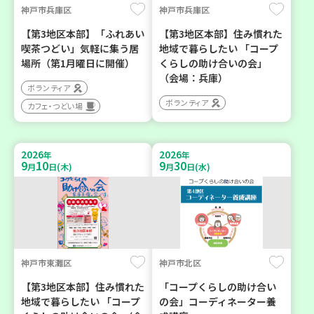
神戸市兵庫区
神戸市兵庫区
【第3地区本部】「ふれあい
【第3地区本部】住み慣れた
喫茶つどい」気軽に集う居
地域で暮らしたい 「コープ
場所（第1月曜日に開催）
くらしの助け合いの会」
（会場：兵庫）
ボランティア
ボランティア
カフェ・つどい場
2026
2026
年
年
9
10
9
30
月
日(木)
月
日(水)
神戸市東灘区
神戸市北区
【第3地区本部】住み慣れた
「コープくらしの助け合い
地域で暮らしたい 「コープ
の会」コーディネーター養