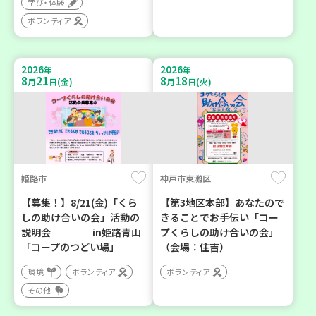
学び・体験
ボランティア
2026
2026
年
年
8
21
8
18
月
日(金)
月
日(火)
姫路市
神戸市東灘区
【募集！】8/21(金)「くら
【第3地区本部】あなたので
しの助け合いの会」活動の
きることでお手伝い「コー
説明会 in姫路青山
プくらしの助け合いの会」
「コープのつどい場」
（会場：住吉）
環境
ボランティア
ボランティア
その他