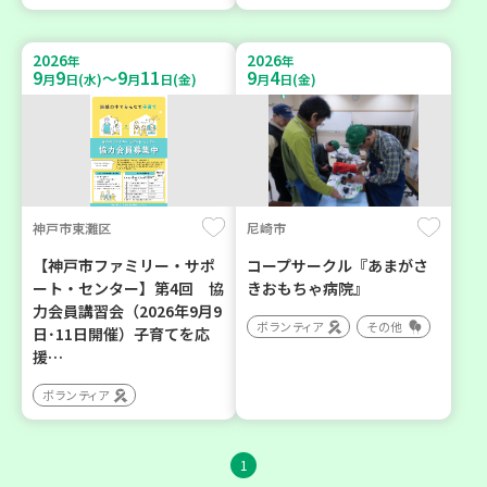
2026
2026
年
年
9
9
9
11
9
4
～
月
日(水)
月
日(金)
月
日(金)
神戸市東灘区
尼崎市
【神戸市ファミリー・サポ
コープサークル『あまがさ
ート・センター】第4回 協
きおもちゃ病院』
力会員講習会（2026年9月9
ボランティア
その他
日･11日開催）子育てを応
援…
ボランティア
1