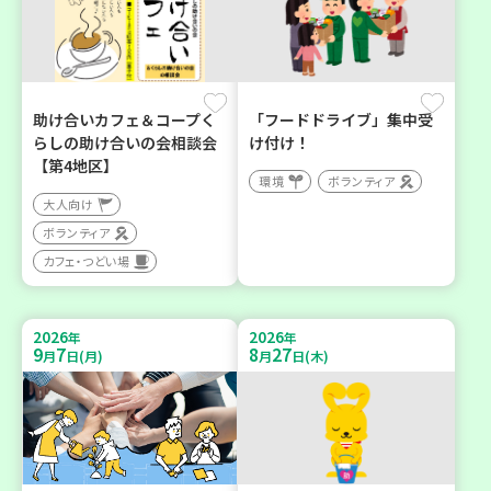
助け合いカフェ＆コープく
「フードドライブ」集中受
らしの助け合いの会相談会
け付け！
【第4地区】
環境
ボランティア
大人向け
ボランティア
カフェ・つどい場
2026
2026
年
年
9
7
8
27
月
日(月)
月
日(木)