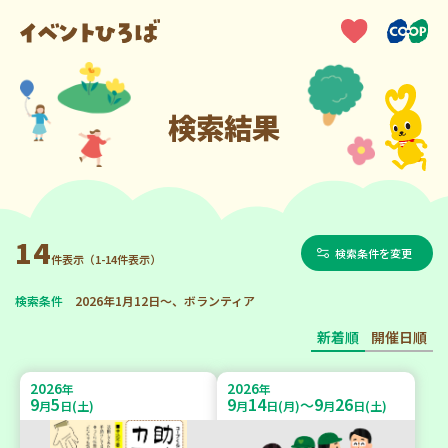
検索結果
14
検索条件を変更
件表示（1-14件表示）
検索条件
2026年1月12日～、ボランティア
新着順
開催日順
2026
2026
年
年
9
5
9
14
9
26
～
月
日(土)
月
日(月)
月
日(土)