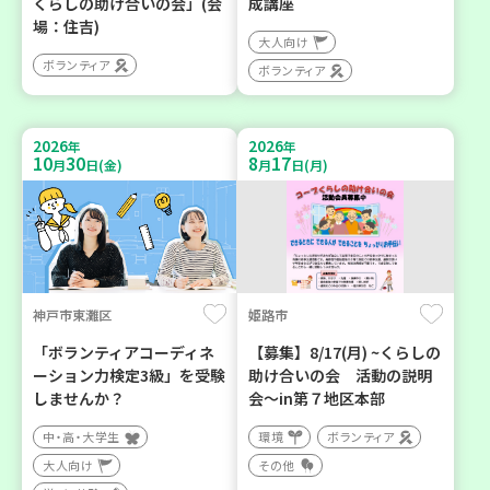
くらしの助け合いの会」(会
成講座
場：住吉)
大人向け
ボランティア
ボランティア
2026
2026
年
年
10
30
8
17
月
日(金)
月
日(月)
神戸市東灘区
姫路市
「ボランティアコーディネ
【募集】8/17(月) ~くらしの
ーション力検定3級」を受験
助け合いの会 活動の説明
しませんか？
会～in第７地区本部
中・高・大学生
環境
ボランティア
大人向け
その他