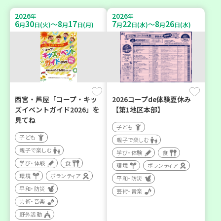
2026
2026
年
年
6
30
8
17
7
22
8
26
～
～
月
日(火)
月
日(月)
月
日(水)
月
日(水)
西宮・芦屋「コープ・キッ
2026コープde体験夏休み
ズイベントガイド2026」を
【第1地区本部】
見てね
子ども
子ども
親子で楽しむ
親子で楽しむ
学び・体験
食
学び・体験
食
環境
ボランティア
環境
ボランティア
平和・防災
平和・防災
芸術・音楽
芸術・音楽
野外活動