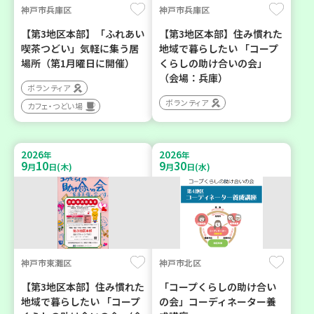
神戸市兵庫区
神戸市兵庫区
【第3地区本部】「ふれあい
【第3地区本部】住み慣れた
喫茶つどい」気軽に集う居
地域で暮らしたい 「コープ
場所（第1月曜日に開催）
くらしの助け合いの会」
（会場：兵庫）
ボランティア
ボランティア
カフェ・つどい場
2026
2026
年
年
9
10
9
30
月
日(木)
月
日(水)
神戸市東灘区
神戸市北区
【第3地区本部】住み慣れた
「コープくらしの助け合い
地域で暮らしたい 「コープ
の会」コーディネーター養