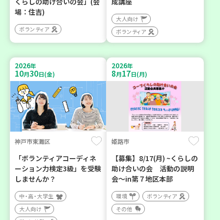
くらしの助け合いの会」(会
成講座
場：住吉)
大人向け
ボランティア
ボランティア
2026
2026
年
年
10
30
8
17
月
日(金)
月
日(月)
神戸市東灘区
姫路市
「ボランティアコーディネ
【募集】8/17(月) ~くらしの
ーション力検定3級」を受験
助け合いの会 活動の説明
しませんか？
会～in第７地区本部
中・高・大学生
環境
ボランティア
大人向け
その他