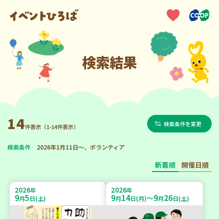
検索結果
14
検索条件を変更
件表示（1-14件表示）
検索条件
2026年1月11日～、ボランティア
新着順
開催日順
2026
2026
年
年
9
5
9
14
9
26
～
月
日(土)
月
日(月)
月
日(土)