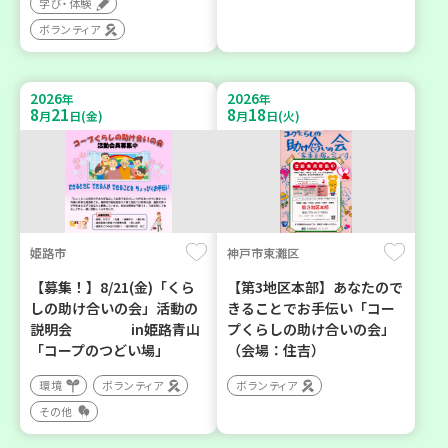
学び・体験
ボランティア
2026
2026
年
年
8
21
8
18
月
日(金)
月
日(火)
姫路市
神戸市東灘区
【募集！】8/21(金)「くら
【第3地区本部】あなたので
しの助け合いの会」活動の
きることでお手伝い「コー
説明会 in姫路青山
プくらしの助け合いの会」
「コープのつどい場」
（会場：住吉）
環境
ボランティア
ボランティア
その他