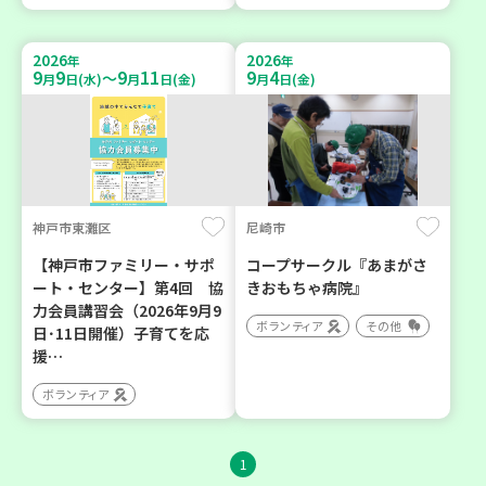
2026
2026
年
年
9
9
9
11
9
4
～
月
日(水)
月
日(金)
月
日(金)
神戸市東灘区
尼崎市
【神戸市ファミリー・サポ
コープサークル『あまがさ
ート・センター】第4回 協
きおもちゃ病院』
力会員講習会（2026年9月9
ボランティア
その他
日･11日開催）子育てを応
援…
ボランティア
1