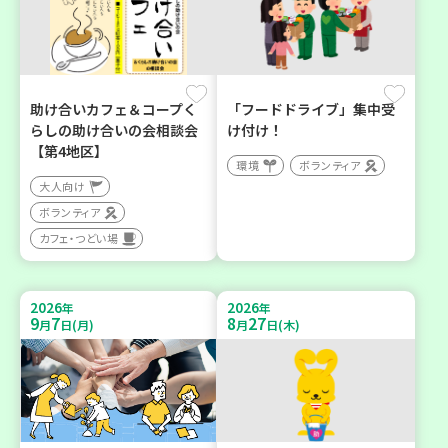
助け合いカフェ＆コープく
「フードドライブ」集中受
らしの助け合いの会相談会
け付け！
【第4地区】
環境
ボランティア
大人向け
ボランティア
カフェ・つどい場
2026
2026
年
年
9
7
8
27
月
日(月)
月
日(木)