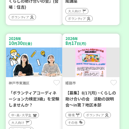
くらしの助け合いの会」(会
成講座
場：住吉)
大人向け
ボランティア
ボランティア
2026
2026
年
年
10
30
8
17
月
日(金)
月
日(月)
神戸市東灘区
姫路市
「ボランティアコーディネ
【募集】8/17(月) ~くらしの
ーション力検定3級」を受験
助け合いの会 活動の説明
しませんか？
会～in第７地区本部
中・高・大学生
環境
ボランティア
大人向け
その他