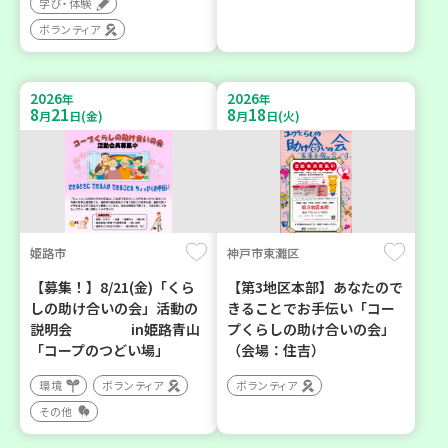
学び・体験
ボランティア
2026
2026
年
年
8
21
8
18
月
日(金)
月
日(火)
姫路市
神戸市東灘区
【募集！】8/21(金)「くら
【第3地区本部】あなたので
しの助け合いの会」活動の
きることでお手伝い「コー
説明会 in姫路青山
プくらしの助け合いの会」
「コープのつどい場」
（会場：住吉）
環境
ボランティア
ボランティア
その他