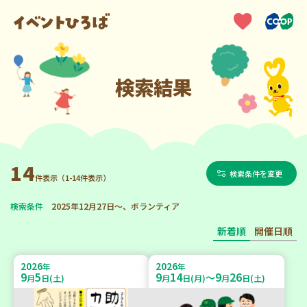
検索結果
14
検索条件を変更
件表示（1-14件表示）
検索条件
2025年12月27日～、ボランティア
新着順
開催日順
2026
2026
年
年
9
5
9
14
9
26
～
月
日(土)
月
日(月)
月
日(土)