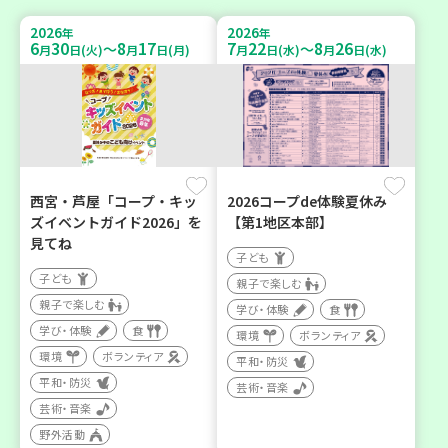
2026
2026
年
年
6
30
8
17
7
22
8
26
～
～
月
日(火)
月
日(月)
月
日(水)
月
日(水)
西宮・芦屋「コープ・キッ
2026コープde体験夏休み
ズイベントガイド2026」を
【第1地区本部】
見てね
子ども
子ども
親子で楽しむ
親子で楽しむ
学び・体験
食
学び・体験
食
環境
ボランティア
環境
ボランティア
平和・防災
平和・防災
芸術・音楽
芸術・音楽
野外活動