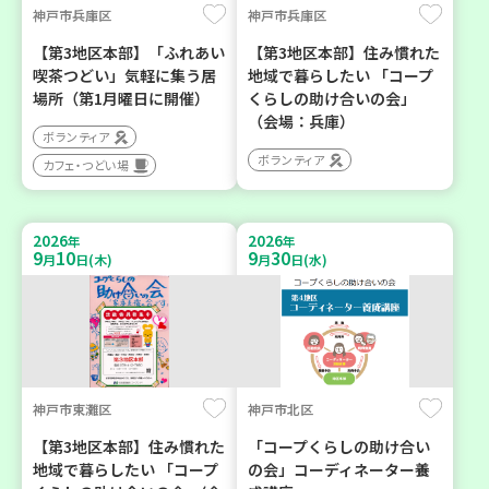
神戸市兵庫区
神戸市兵庫区
【第3地区本部】「ふれあい
【第3地区本部】住み慣れた
喫茶つどい」気軽に集う居
地域で暮らしたい 「コープ
場所（第1月曜日に開催）
くらしの助け合いの会」
（会場：兵庫）
ボランティア
ボランティア
カフェ・つどい場
2026
2026
年
年
9
10
9
30
月
日(木)
月
日(水)
神戸市東灘区
神戸市北区
【第3地区本部】住み慣れた
「コープくらしの助け合い
地域で暮らしたい 「コープ
の会」コーディネーター養