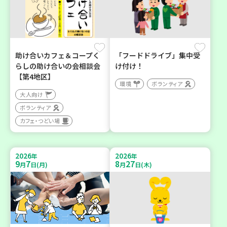
助け合いカフェ＆コープく
「フードドライブ」集中受
らしの助け合いの会相談会
け付け！
【第4地区】
環境
ボランティア
大人向け
ボランティア
カフェ・つどい場
2026
2026
年
年
9
7
8
27
月
日(月)
月
日(木)