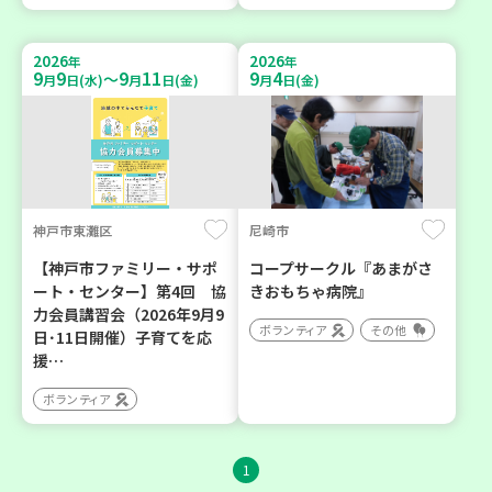
2026
2026
年
年
9
9
9
11
9
4
～
月
日(水)
月
日(金)
月
日(金)
神戸市東灘区
尼崎市
【神戸市ファミリー・サポ
コープサークル『あまがさ
ート・センター】第4回 協
きおもちゃ病院』
力会員講習会（2026年9月9
ボランティア
その他
日･11日開催）子育てを応
援…
ボランティア
1