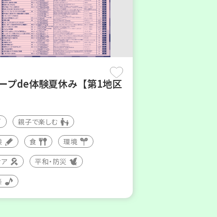
コープde体験夏休み【第1地区
親子で楽しむ
験
食
環境
ィア
平和・防災
楽