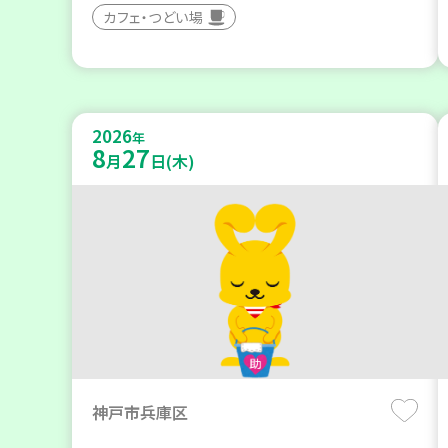
カフェ・つどい場
2026
年
8
27
月
日(木)
神戸市兵庫区