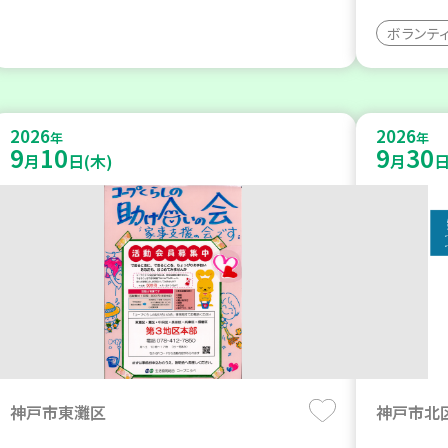
ボランテ
2026
2026
年
年
9
10
9
30
月
日(木)
月
日
神戸市東灘区
神戸市北