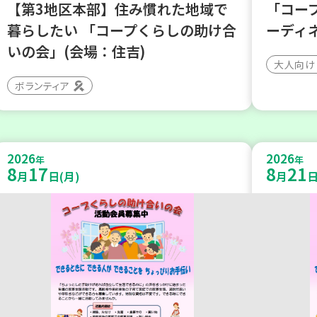
【第3地区本部】住み慣れた地域で
「コー
暮らしたい 「コープくらしの助け合
ーディ
いの会」(会場：住吉)
大人向け
ボランティア
2026
2026
年
年
8
17
8
21
月
日(月)
月
日