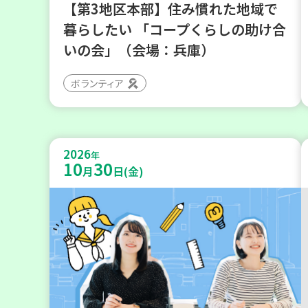
【第3地区本部】住み慣れた地域で
暮らしたい 「コープくらしの助け合
いの会」（会場：兵庫）
ボランティア
2026
年
10
30
月
日(金)