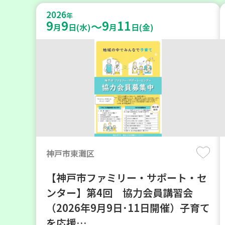
2026
年
9
9
9
11
～
月
日(水)
月
日(金)
神戸市東灘区
【神戸市ファミリー・サポート・セ
ンター】第4回 協力会員講習会
（2026年9月9日･11日開催）子育て
を応援…