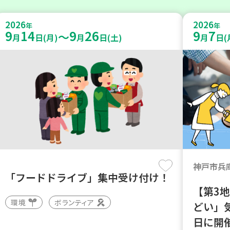
2026
2026
年
年
9
14
9
26
9
7
～
月
日(月)
月
日(土)
月
日(
神戸市兵
「フードドライブ」集中受け付け！
【第3
環境
ボランティア
どい」
日に開