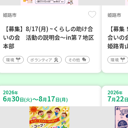
姫路市
姫路市
【募集】8/17(月) ~くらしの助け合
【募集！
いの会 活動の説明会～in第７地区
合いの
本部
姫路青
環境
ボランティア
その他
環境
2026
2026
年
年
6
30
8
17
7
22
～
月
日(火)
月
日(月)
月
日