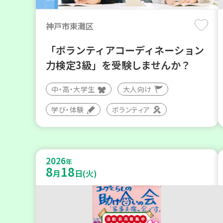
神戸市東灘区
「ボランティアコーディネーション
力検定3級」を受験しませんか？
中・高・大学生
大人向け
学び・体験
ボランティア
2026
年
8
18
月
日(火)