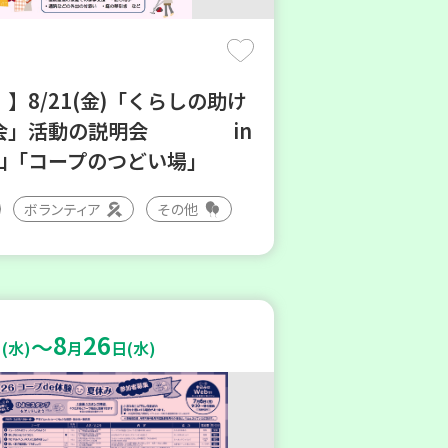
】8/21(金)「くらしの助け
会」活動の説明会 in
山「コープのつどい場」
ボランティア
その他
8
26
～
(水)
月
日(水)