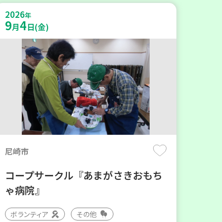
2026
年
9
4
月
日(金)
尼崎市
コープサークル『あまがさきおもち
ゃ病院』
ボランティア
その他