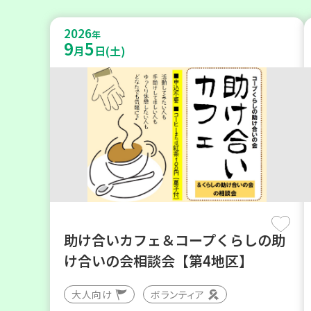
2026
年
9
5
月
日(土)
助け合いカフェ＆コープくらしの助
け合いの会相談会【第4地区】
大人向け
ボランティア