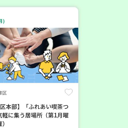
月)
庫区
地区本部】「ふれあい喫茶つ
気軽に集う居場所（第1月曜
催）