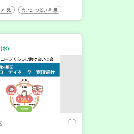
ィア
カフェ・つどい場
(水)
区