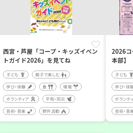
西宮・芦屋「コープ・キッズイベン
2026
トガイド2026」を見てね
本部】
子ども
親子で楽しむ
子ども
学び・体験
食
環境
学び・体
ボランティア
平和・防災
ボランテ
芸術・音楽
野外活動
芸術・音