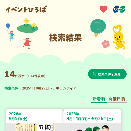
検索結果
14
検索条件を変更
件表示（1-14件表示）
検索条件
2025年10月25日～、ボランティア
新着順
開催日順
2026
2026
年
年
9
5
9
14
9
26
～
月
日(土)
月
日(月)
月
日(土)