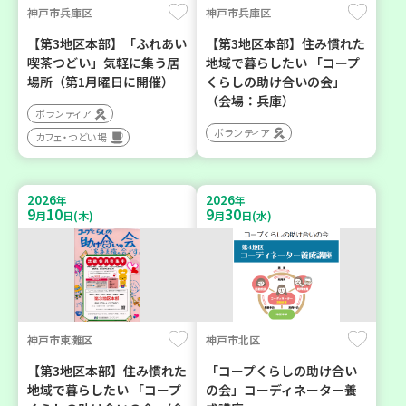
神戸市兵庫区
神戸市兵庫区
【第3地区本部】「ふれあい
【第3地区本部】住み慣れた
喫茶つどい」気軽に集う居
地域で暮らしたい 「コープ
場所（第1月曜日に開催）
くらしの助け合いの会」
（会場：兵庫）
ボランティア
ボランティア
カフェ・つどい場
2026
2026
年
年
9
10
9
30
月
日(木)
月
日(水)
神戸市東灘区
神戸市北区
【第3地区本部】住み慣れた
「コープくらしの助け合い
地域で暮らしたい 「コープ
の会」コーディネーター養