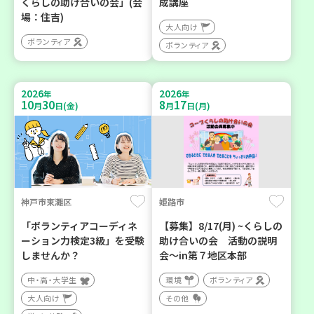
くらしの助け合いの会」(会
成講座
場：住吉)
大人向け
ボランティア
ボランティア
2026
2026
年
年
10
30
8
17
月
日(金)
月
日(月)
神戸市東灘区
姫路市
「ボランティアコーディネ
【募集】8/17(月) ~くらしの
ーション力検定3級」を受験
助け合いの会 活動の説明
しませんか？
会～in第７地区本部
中・高・大学生
環境
ボランティア
大人向け
その他