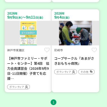
2026
2026
年
年
9
9
9
11
9
4
～
月
日(水)
月
日(金)
月
日(金)
神戸市東灘区
尼崎市
【神戸市ファミリー・サポ
コープサークル『あまがさ
ート・センター】第4回 協
きおもちゃ病院』
力会員講習会（2026年9月9
ボランティア
その他
日･11日開催）子育てを応
援…
ボランティア
1