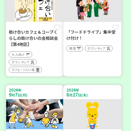
助け合いカフェ＆コープく
「フードドライブ」集中受
らしの助け合いの会相談会
け付け！
【第4地区】
環境
ボランティア
大人向け
ボランティア
カフェ・つどい場
2026
2026
年
年
9
7
8
27
月
日(月)
月
日(木)