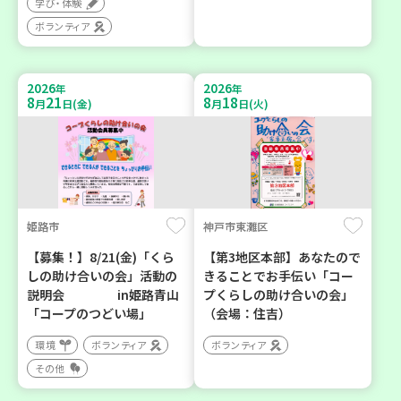
学び・体験
ボランティア
2026
2026
年
年
8
21
8
18
月
日(金)
月
日(火)
姫路市
神戸市東灘区
【募集！】8/21(金)「くら
【第3地区本部】あなたので
しの助け合いの会」活動の
きることでお手伝い「コー
説明会 in姫路青山
プくらしの助け合いの会」
「コープのつどい場」
（会場：住吉）
環境
ボランティア
ボランティア
その他