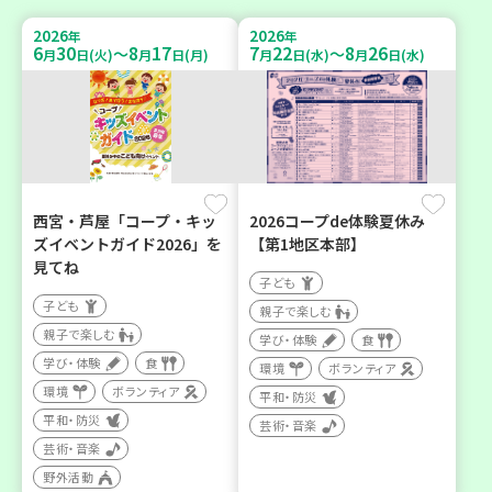
2026
2026
年
年
6
30
8
17
7
22
8
26
～
～
月
日(火)
月
日(月)
月
日(水)
月
日(水)
西宮・芦屋「コープ・キッ
2026コープde体験夏休み
ズイベントガイド2026」を
【第1地区本部】
見てね
子ども
子ども
親子で楽しむ
親子で楽しむ
学び・体験
食
学び・体験
食
環境
ボランティア
環境
ボランティア
平和・防災
平和・防災
芸術・音楽
芸術・音楽
野外活動