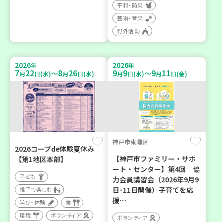
平和・防災
芸術・音楽
野外活動
2026
2026
年
年
7
22
8
26
9
9
9
11
～
～
月
日(水)
月
日(水)
月
日(水)
月
日(金)
神戸市東灘区
2026コープde体験夏休み
【神戸市ファミリー・サポ
【第1地区本部】
ート・センター】第4回 協
子ども
力会員講習会（2026年9月9
日･11日開催）子育てを応
親子で楽しむ
援…
学び・体験
食
環境
ボランティア
ボランティア