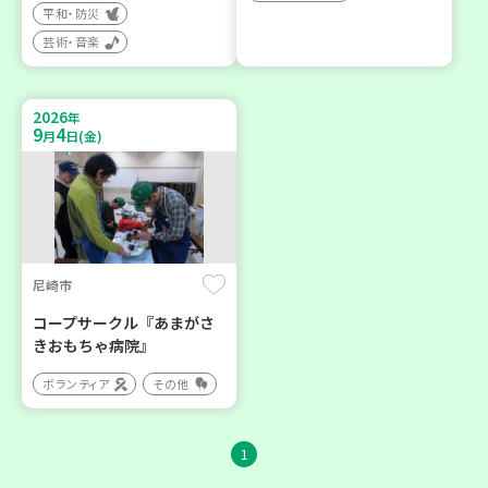
平和・防災
芸術・音楽
2026
年
9
4
月
日(金)
尼崎市
コープサークル『あまがさ
きおもちゃ病院』
ボランティア
その他
1