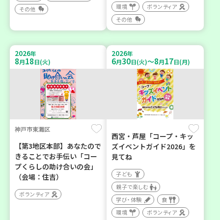
環境
ボランティア
その他
その他
2026
2026
年
年
8
18
6
30
8
17
～
月
日(火)
月
日(火)
月
日(月)
神戸市東灘区
西宮・芦屋「コープ・キッ
【第3地区本部】あなたので
ズイベントガイド2026」を
きることでお手伝い「コー
見てね
プくらしの助け合いの会」
子ども
（会場：住吉）
親子で楽しむ
ボランティア
学び・体験
食
環境
ボランティア