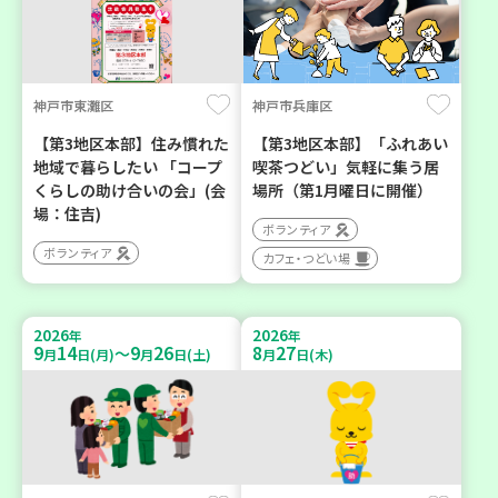
神戸市東灘区
神戸市兵庫区
【第3地区本部】住み慣れた
【第3地区本部】「ふれあい
地域で暮らしたい 「コープ
喫茶つどい」気軽に集う居
くらしの助け合いの会」(会
場所（第1月曜日に開催）
場：住吉)
ボランティア
ボランティア
カフェ・つどい場
2026
2026
年
年
9
14
9
26
8
27
～
月
日(月)
月
日(土)
月
日(木)