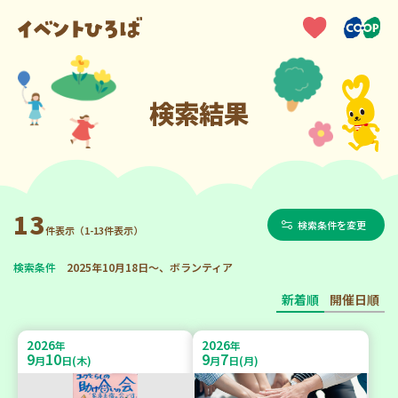
検索結果
13
検索条件を変更
件表示（1-13件表示）
検索条件
2025年10月18日～、ボランティア
新着順
開催日順
2026
2026
年
年
9
10
9
7
月
日(木)
月
日(月)