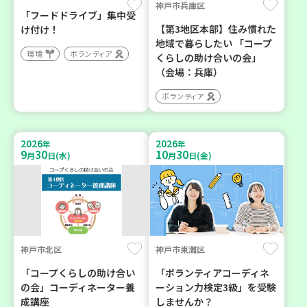
神戸市兵庫区
「フードドライブ」集中受
【第3地区本部】住み慣れた
け付け！
地域で暮らしたい 「コープ
環境
ボランティア
くらしの助け合いの会」
（会場：兵庫）
ボランティア
2026
2026
年
年
9
30
10
30
月
日(水)
月
日(金)
神戸市北区
神戸市東灘区
「コープくらしの助け合い
「ボランティアコーディネ
の会」コーディネーター養
ーション力検定3級」を受験
成講座
しませんか？