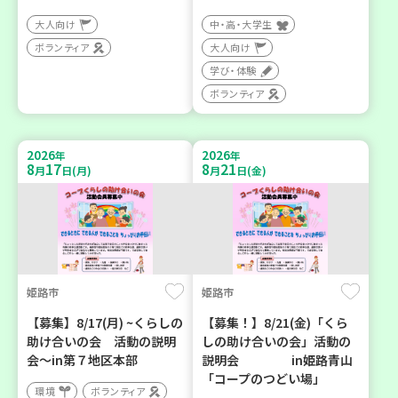
大人向け
中・高・大学生
ボランティア
大人向け
学び・体験
ボランティア
2026
2026
年
年
8
17
8
21
月
日(月)
月
日(金)
姫路市
姫路市
【募集】8/17(月) ~くらしの
【募集！】8/21(金)「くら
助け合いの会 活動の説明
しの助け合いの会」活動の
会～in第７地区本部
説明会 in姫路青山
「コープのつどい場」
環境
ボランティア