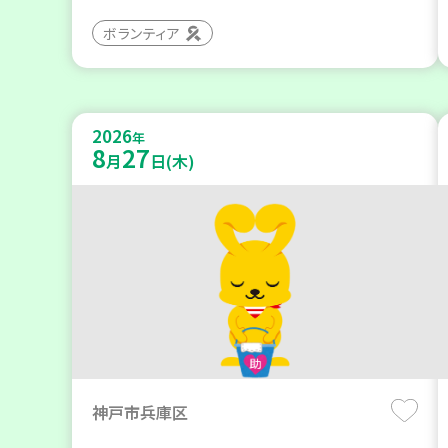
ボランティア
2026
年
8
27
月
日(木)
神戸市兵庫区