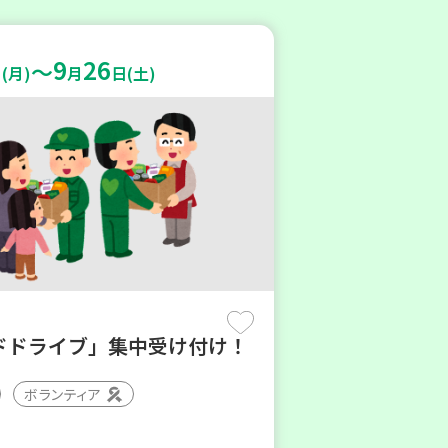
9
26
～
(月)
月
日(土)
ドドライブ」集中受け付け！
ボランティア