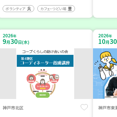
ボランティア
カフェ・つどい場
2026
2026
年
年
9
30
10
30
月
日(水)
月
神戸市北区
神戸市東