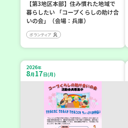
【第3地区本部】住み慣れた地域で
暮らしたい 「コープくらしの助け合
いの会」（会場：兵庫）
ボランティア
2026
年
8
17
月
日(月)