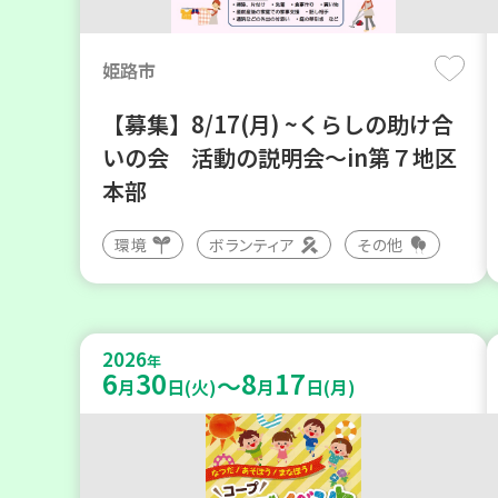
姫路市
【募集】8/17(月) ~くらしの助け合
いの会 活動の説明会～in第７地区
本部
環境
ボランティア
その他
2026
年
6
30
8
17
～
月
日(火)
月
日(月)