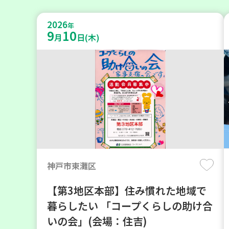
2026
年
9
10
月
日(木)
神戸市東灘区
【第3地区本部】住み慣れた地域で
暮らしたい 「コープくらしの助け合
いの会」(会場：住吉)