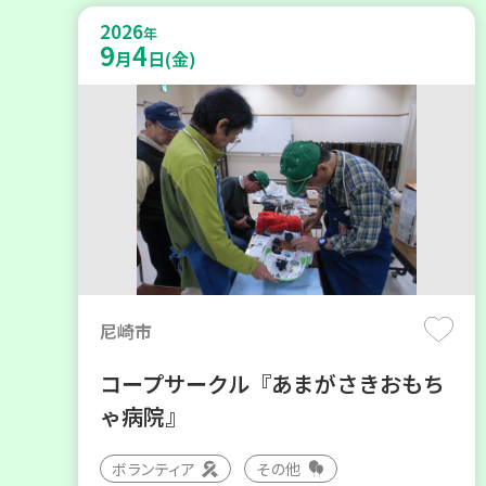
2026
年
9
4
月
日(金)
尼崎市
コープサークル『あまがさきおもち
ゃ病院』
ボランティア
その他