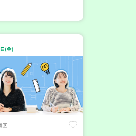
日(金)
灘区