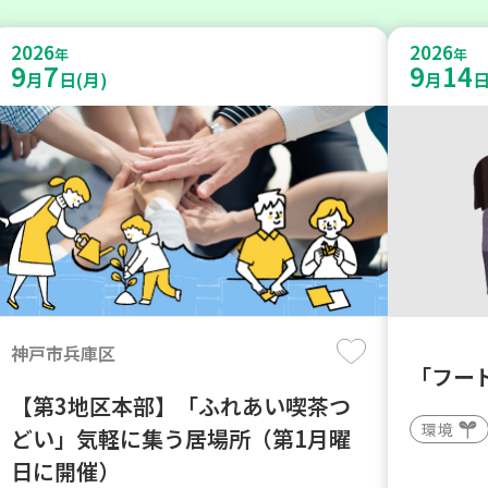
2026
2026
年
年
9
7
9
14
月
日(月)
月
日
神戸市兵庫区
「フー
【第3地区本部】「ふれあい喫茶つ
環境
どい」気軽に集う居場所（第1月曜
日に開催）