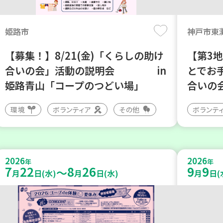
姫路市
神戸市東
【募集！】8/21(金)「くらしの助け
【第3
合いの会」活動の説明会 in
とでお
姫路青山「コープのつどい場」
合いの
環境
ボランティア
その他
ボランテ
2026
2026
年
年
7
22
8
26
9
9
～
月
日(水)
月
日(水)
月
日(