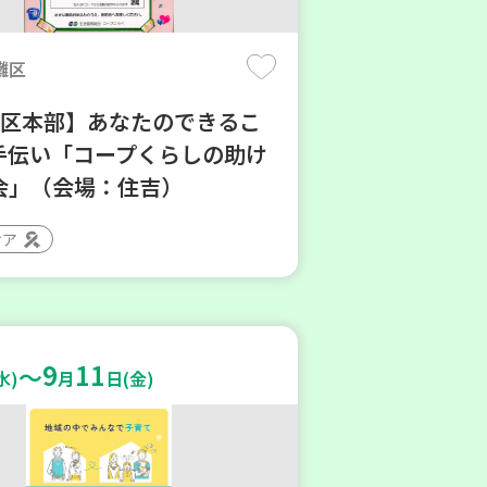
灘区
地区本部】あなたのできるこ
手伝い「コープくらしの助け
会」（会場：住吉）
ィア
9
11
～
水)
月
日(金)