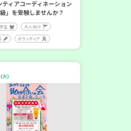
ンティアコーディネーション
3級」を受験しませんか？
大学生
大人向け
験
ボランティア
(火)