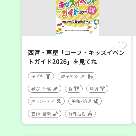
西宮・芦屋「コープ・キッズイベン
トガイド2026」を見てね
子ども
親子で楽しむ
学び・体験
食
環境
ボランティア
平和・防災
芸術・音楽
野外活動