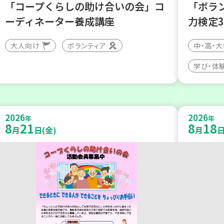
「コープくらしの助け合いの会」コ
「ボラ
ーディネーター養成講座
力検定
大人向け
ボランティア
中・高・
学び・体
2026
2026
年
年
8
21
8
18
月
日(金)
月
日