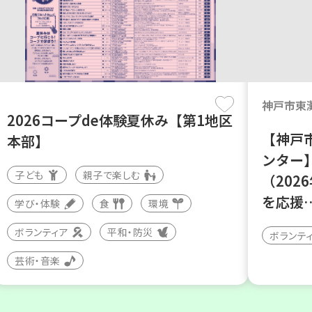
神戸市東
2026コープde体験夏休み【第1地区
【神戸
本部】
ンター
子ども
親子で楽しむ
（202
を応援
学び・体験
食
環境
ボランティア
平和・防災
ボランテ
芸術・音楽