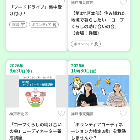
神戸市兵庫区
「フードドライブ」集中受
【第3地区本部】住み慣れた
け付け！
地域で暮らしたい 「コープ
環境
ボランティア
くらしの助け合いの会」
（会場：兵庫）
ボランティア
2026
2026
年
年
9
30
10
30
月
日(水)
月
日(金)
神戸市北区
神戸市東灘区
「コープくらしの助け合い
「ボランティアコーディネ
の会」コーディネーター養
ーション力検定3級」を受験
成講座
しませんか？