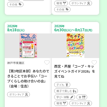
環境
ボランティア
その他
その他
2026
2026
年
年
8
18
6
30
8
17
～
月
日(火)
月
日(火)
月
日(月)
神戸市東灘区
西宮・芦屋「コープ・キッ
【第3地区本部】あなたので
ズイベントガイド2026」を
きることでお手伝い「コー
見てね
プくらしの助け合いの会」
子ども
（会場：住吉）
親子で楽しむ
ボランティア
学び・体験
食
環境
ボランティア