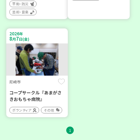
平和・防災
芸術・音楽
2026
年
8
7
月
日(金)
尼崎市
コープサークル『あまがさ
きおもちゃ病院』
ボランティア
その他
1