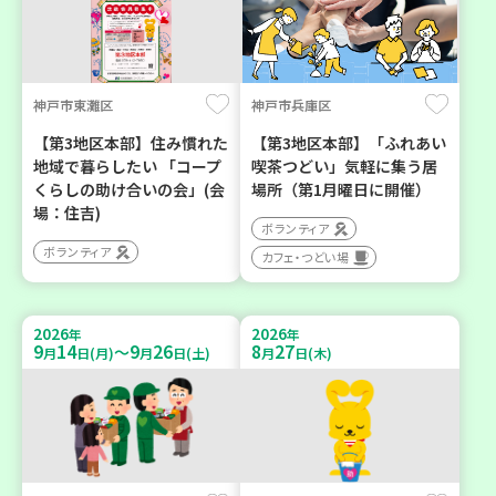
神戸市東灘区
神戸市兵庫区
【第3地区本部】住み慣れた
【第3地区本部】「ふれあい
地域で暮らしたい 「コープ
喫茶つどい」気軽に集う居
くらしの助け合いの会」(会
場所（第1月曜日に開催）
場：住吉)
ボランティア
ボランティア
カフェ・つどい場
2026
2026
年
年
9
14
9
26
8
27
～
月
日(月)
月
日(土)
月
日(木)