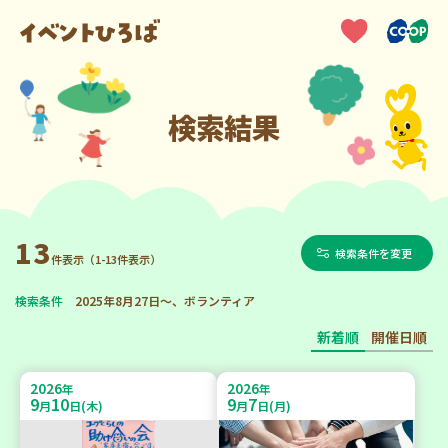
検索結果
13
検索条件を変更
件表示（1-13件表示）
検索条件
2025年8月27日～、ボランティア
新着順
開催日順
2026
2026
年
年
9
10
9
7
月
日(木)
月
日(月)