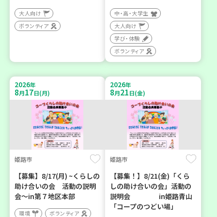
大人向け
中・高・大学生
ボランティア
大人向け
学び・体験
ボランティア
2026
2026
年
年
8
17
8
21
月
日(月)
月
日(金)
姫路市
姫路市
【募集】8/17(月) ~くらしの
【募集！】8/21(金)「くら
助け合いの会 活動の説明
しの助け合いの会」活動の
会～in第７地区本部
説明会 in姫路青山
「コープのつどい場」
環境
ボランティア