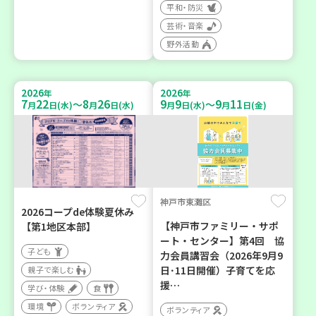
平和・防災
芸術・音楽
野外活動
2026
2026
年
年
7
22
8
26
9
9
9
11
～
～
月
日(水)
月
日(水)
月
日(水)
月
日(金)
神戸市東灘区
2026コープde体験夏休み
【神戸市ファミリー・サポ
【第1地区本部】
ート・センター】第4回 協
子ども
力会員講習会（2026年9月9
日･11日開催）子育てを応
親子で楽しむ
援…
学び・体験
食
環境
ボランティア
ボランティア