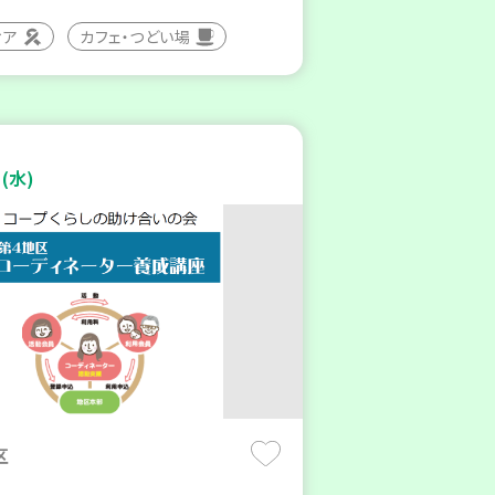
ィア
カフェ・つどい場
(水)
区