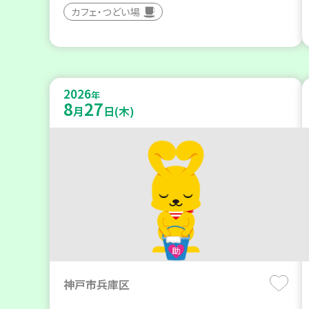
カフェ・つどい場
2026
年
8
27
月
日(木)
神戸市兵庫区