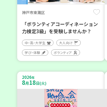
神戸市東灘区
「ボランティアコーディネーション
力検定3級」を受験しませんか？
中・高・大学生
大人向け
学び・体験
ボランティア
2026
年
8
18
月
日(火)