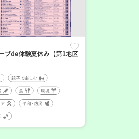
コープde体験夏休み【第1地区
親子で楽しむ
験
食
環境
ィア
平和・防災
楽