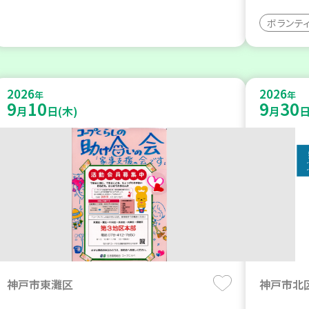
ボランテ
2026
2026
年
年
9
10
9
30
月
日(木)
月
日
神戸市東灘区
神戸市北