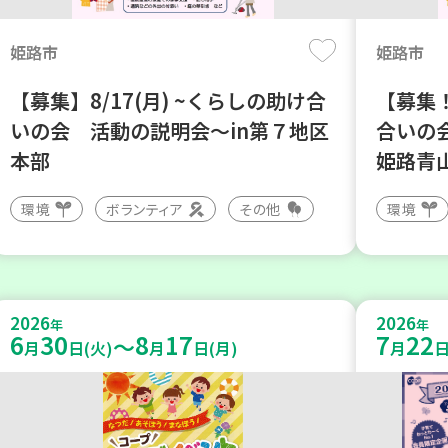
姫路市
姫路市
【募集】8/17(月) ~くらしの助け合
【募集！
いの会 活動の説明会～in第７地区
合いの
本部
姫路青
環境
ボランティア
その他
環境
2026
2026
年
年
6
30
8
17
7
22
～
月
日(火)
月
日(月)
月
日