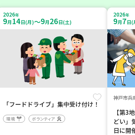
2026
2026
年
年
9
14
9
26
9
7
～
月
日(月)
月
日(土)
月
日(
神戸市兵
「フードドライブ」集中受け付け！
【第3
環境
ボランティア
どい」
日に開