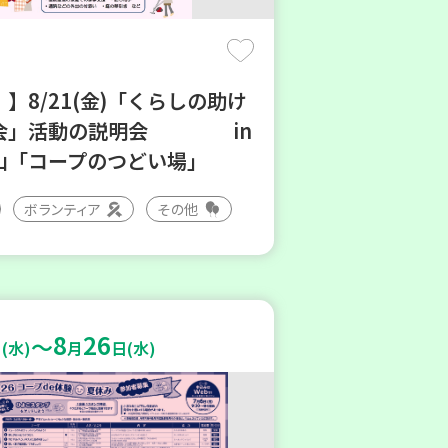
】8/21(金)「くらしの助け
会」活動の説明会 in
山「コープのつどい場」
ボランティア
その他
8
26
～
(水)
月
日(水)