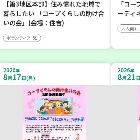
【第3地区本部】住み慣れた地域で
「コー
暮らしたい 「コープくらしの助け合
ーディ
いの会」(会場：住吉)
大人向け
ボランティア
2026
2026
年
年
8
17
8
21
月
日(月)
月
日