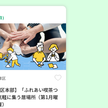
月)
庫区
地区本部】「ふれあい喫茶つ
気軽に集う居場所（第1月曜
催）