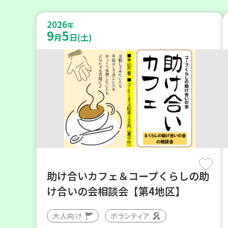
2026
年
9
5
月
日(土)
助け合いカフェ＆コープくらしの助
け合いの会相談会【第4地区】
大人向け
ボランティア