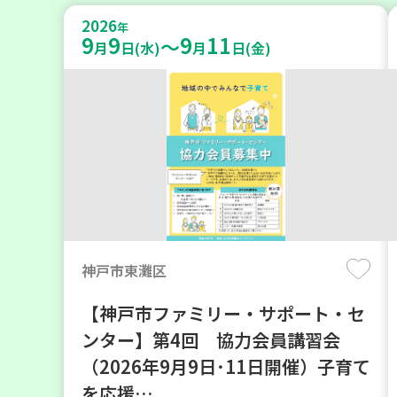
2026
年
9
9
9
11
～
月
日(水)
月
日(金)
神戸市東灘区
【神戸市ファミリー・サポート・セ
ンター】第4回 協力会員講習会
（2026年9月9日･11日開催）子育て
を応援…