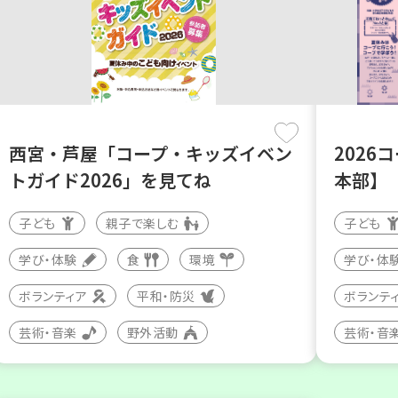
西宮・芦屋「コープ・キッズイベン
2026
トガイド2026」を見てね
本部】
子ども
親子で楽しむ
子ども
学び・体験
食
環境
学び・体
ボランティア
平和・防災
ボランテ
芸術・音楽
野外活動
芸術・音