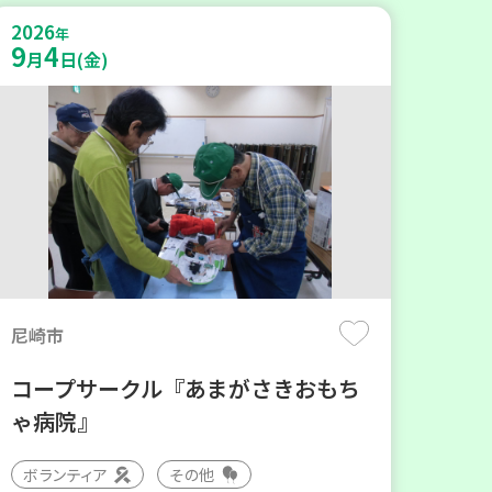
2026
年
9
4
月
日(金)
尼崎市
コープサークル『あまがさきおもち
ゃ病院』
ボランティア
その他