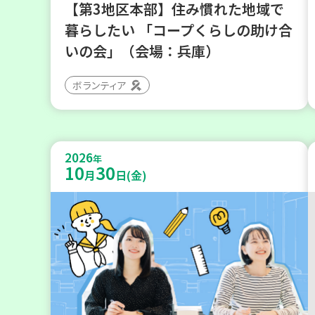
【第3地区本部】住み慣れた地域で
暮らしたい 「コープくらしの助け合
いの会」（会場：兵庫）
ボランティア
2026
年
10
30
月
日(金)