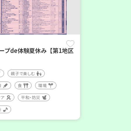
コープde体験夏休み【第1地区
親子で楽しむ
験
食
環境
ィア
平和・防災
楽