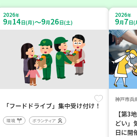
2026
2026
年
年
9
14
9
26
9
7
～
月
日(月)
月
日(土)
月
日(
神戸市兵
「フードドライブ」集中受け付け！
【第3
環境
ボランティア
どい」
日に開