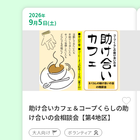
2026
年
9
5
月
日(土)
助け合いカフェ＆コープくらしの助
け合いの会相談会【第4地区】
大人向け
ボランティア