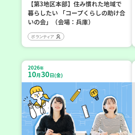
【第3地区本部】住み慣れた地域で
暮らしたい 「コープくらしの助け合
いの会」（会場：兵庫）
ボランティア
2026
年
10
30
月
日(金)