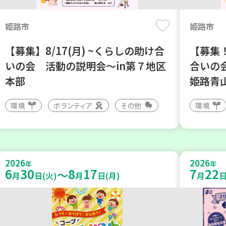
姫路市
姫路市
【募集】8/17(月) ~くらしの助け合
【募集！
いの会 活動の説明会～in第７地区
合いの
本部
姫路青
環境
ボランティア
その他
環境
2026
2026
年
年
6
30
8
17
7
22
～
月
日(火)
月
日(月)
月
日