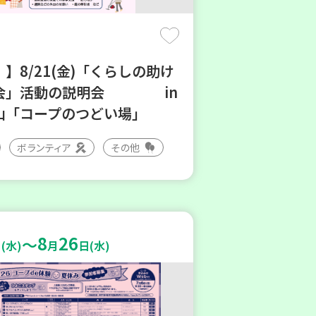
】8/21(金)「くらしの助け
会」活動の説明会 in
山「コープのつどい場」
ボランティア
その他
8
26
～
(水)
月
日(水)