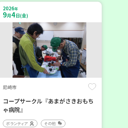
2026
年
9
4
月
日(金)
尼崎市
コープサークル『あまがさきおもち
ゃ病院』
ボランティア
その他