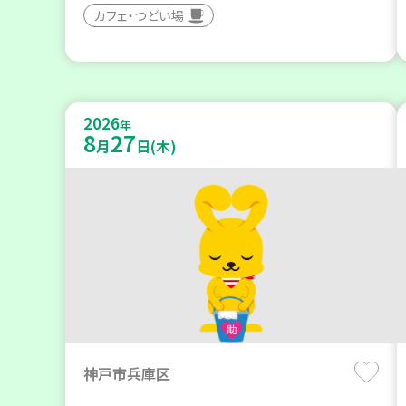
カフェ・つどい場
2026
年
8
27
月
日(木)
神戸市兵庫区