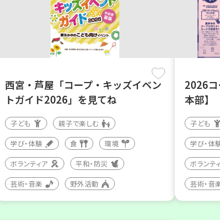
西宮・芦屋「コープ・キッズイベン
2026
トガイド2026」を見てね
本部】
子ども
親子で楽しむ
子ども
学び・体験
食
環境
学び・体
ボランティア
平和・防災
ボランテ
芸術・音楽
野外活動
芸術・音