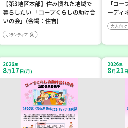
【第3地区本部】住み慣れた地域で
「コー
暮らしたい 「コープくらしの助け合
ーディ
いの会」(会場：住吉)
大人向け
ボランティア
2026
2026
年
年
8
17
8
21
月
日(月)
月
日