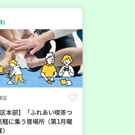
月)
庫区
地区本部】「ふれあい喫茶つ
気軽に集う居場所（第1月曜
催）