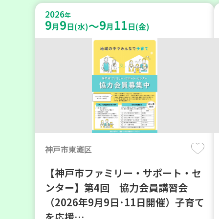
2026
年
9
9
9
11
～
月
日(水)
月
日(金)
神戸市東灘区
【神戸市ファミリー・サポート・セ
ンター】第4回 協力会員講習会
（2026年9月9日･11日開催）子育て
を応援…