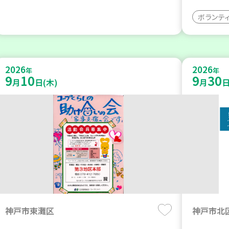
ボランテ
2026
2026
年
年
9
10
9
30
月
日(木)
月
日
神戸市東灘区
神戸市北