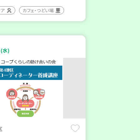
ィア
カフェ・つどい場
(水)
区