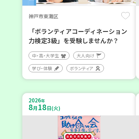
神戸市東灘区
「ボランティアコーディネーション
力検定3級」を受験しませんか？
中・高・大学生
大人向け
学び・体験
ボランティア
2026
年
8
18
月
日(火)