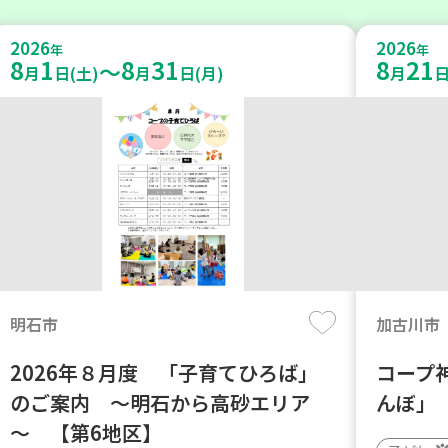
2026
2026
年
年
8
1
8
31
8
21
～
月
日(土)
月
日(月)
月
日
明石市
加古川市
2026年８月度 「子育てひろば」
コープ
のご案内 ～明石から高砂エリア
んぼ」
～ 【第6地区】