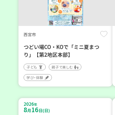
西宮市
つどい場CO・KOで「ミニ夏まつ
り」【第2地区本部】
子ども
親子で楽しむ
学び・体験
2026
年
8
16
月
日(日)