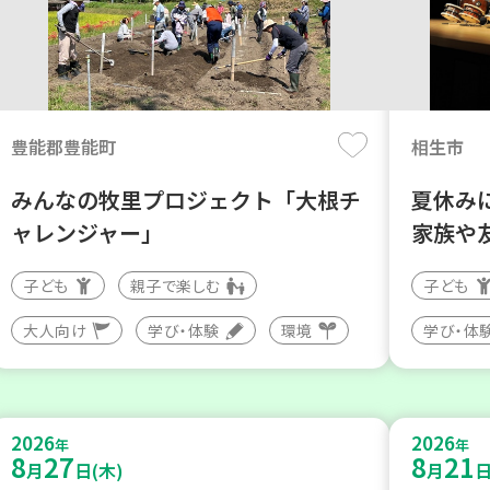
豊能郡豊能町
相生市
みんなの牧里プロジェクト「大根チ
夏休み
ャレンジャー」
家族や
子ども
親子で楽しむ
子ども
大人向け
学び・体験
環境
学び・体
2026
2026
年
年
8
27
8
21
月
日(木)
月
日