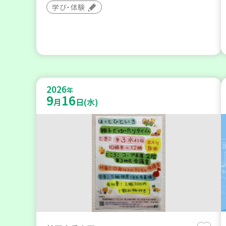
学び・体験
2026
年
9
16
月
日(水)