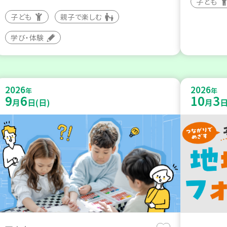
子ども
子ども
親子で楽しむ
学び・体験
2026
2026
年
年
9
6
10
3
月
日(日)
月
日