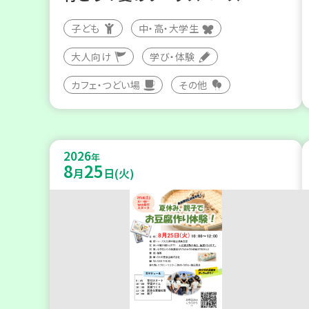
子ども
中・高・大学生
大人向け
学び・体験
カフェ・つどい場
その他
2026
年
8
25
月
日(火)