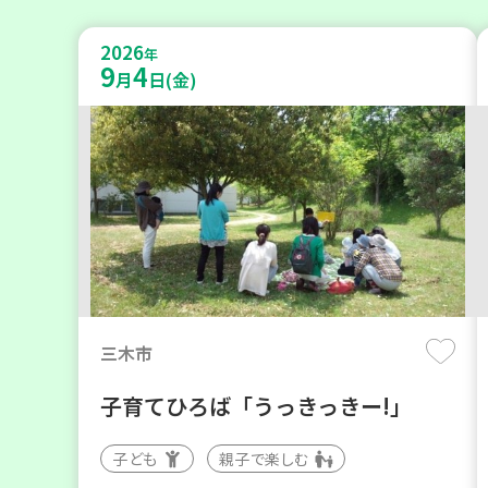
2026
年
9
4
月
日(金)
三木市
子育てひろば「うっきっきー!」
子ども
親子で楽しむ