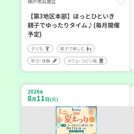
神戸市兵庫区
【第3地区本部】ほっとひといき
親子でゆったりタイム♪(毎月開催
予定)
子ども
親子で楽しむ
学び・体験
カフェ・つどい場
2026
年
8
11
月
日(火)