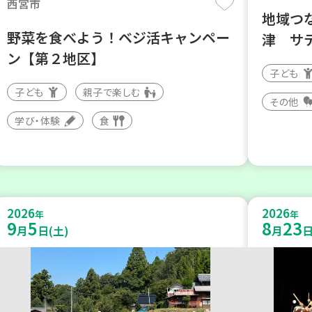
西宮市
地域つ
野菜を食べよう！ベジ活キャンペー
津 サ
ン【第２地区】
子ども
子ども
親子で楽しむ
その他
学び・体験
食
2026
2026
年
年
9
5
8
23
月
日(土)
月
日