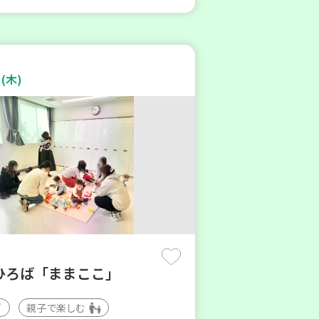
(木)
ひろば「ままここ」
親子で楽しむ