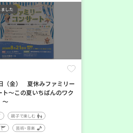
しました
1日（金） 夏休みファミリー
ート～この夏いちばんのワク
！～
親子で楽しむ
芸術・音楽