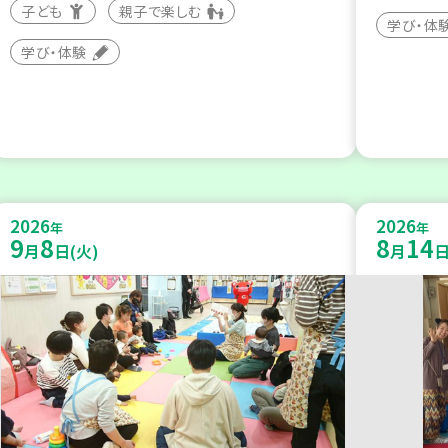
子ども
親子で楽しむ
学び・体
学び・体験
2026
2026
年
年
9
8
8
14
月
日(火)
月
日