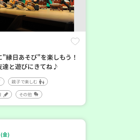
に"縁日あそび"を楽しもう！
友達と遊びにきてね♪
親子で楽しむ
験
その他
(金)