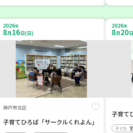
2026
2026
年
年
8
16
8
20
月
日(日)
月
日
神戸市北区
子育て
子育てひろば「サークルくれよん」
子ども