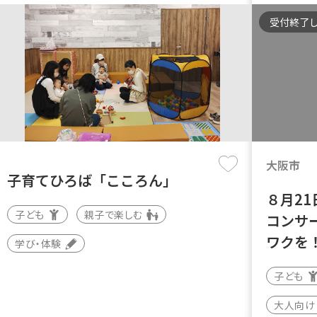
受付終了
大阪市
子育てひろば「こころん」
８月2
子ども
親子で楽しむ
コンサ
ワクを
学び・体験
子ども
大人向け