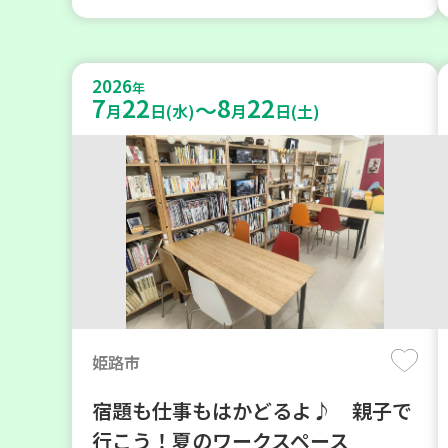
2026
年
7
22
8
22
～
月
日(水)
月
日(土)
姫路市
宿題も仕事もはかどるよ♪ 親子で
行こう！夏のワークスペース