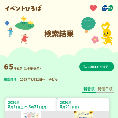
検索結果
65
検索条件を変更
件表示（1-18件表示）
検索条件
2025年7月21日～、子ども
新着順
開催日順
2026
2026
年
年
8
1
8
31
8
21
～
月
日(土)
月
日(月)
月
日(金)