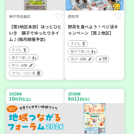
神戸市兵庫区
西宮市
【第3地区本部】ほっとひと
野菜を食べよう！ベジ活キ
いき 親子でゆったりタイ
ャンペーン【第２地区】
ム♪(毎月開催予定)
子ども
子ども
親子で楽しむ
親子で楽しむ
学び・体験
食
学び・体験
カフェ・つどい場
2026
2026
年
年
10
3
8
11
月
日(土)
月
日(火)