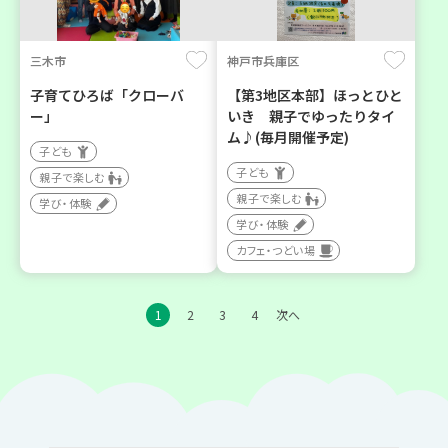
三木市
神戸市兵庫区
子育てひろば「クローバ
【第3地区本部】ほっとひと
ー」
いき 親子でゆったりタイ
ム♪(毎月開催予定)
子ども
子ども
親子で楽しむ
親子で楽しむ
学び・体験
学び・体験
カフェ・つどい場
1
2
3
4
次へ