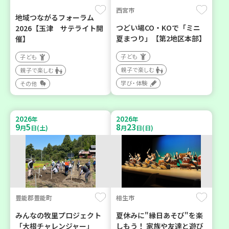
西宮市
地域つながるフォーラム
つどい場CO・KOで「ミニ
2026【玉津 サテライト開
夏まつり」【第2地区本部】
催】
子ども
子ども
親子で楽しむ
親子で楽しむ
学び・体験
その他
2026
2026
年
年
9
5
8
23
月
日(土)
月
日(日)
豊能郡豊能町
相生市
みんなの牧里プロジェクト
夏休みに"縁日あそび"を楽
「大根チャレンジャー」
しもう！ 家族や友達と遊び