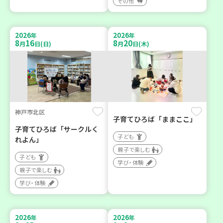
その他
2026
2026
年
年
8
16
8
20
月
日(日)
月
日(木)
神戸市北区
子育てひろば「ままここ」
子育てひろば「サークルく
子ども
れよん」
親子で楽しむ
子ども
学び・体験
親子で楽しむ
学び・体験
2026
2026
年
年