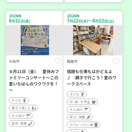
2026
2026
年
年
8
21
7
22
8
22
～
月
日(金)
月
日(水)
月
日(土)
大阪市
姫路市
８月21日（金） 夏休みフ
宿題も仕事もはかどるよ
ァミリーコンサート～この
♪ 親子で行こう！夏のワ
夏いちばんのワクワクを！
ークスペース
～
子ども
子ども
中・高・大学生
親子で楽しむ
大人向け
大人向け
学び・体験
芸術・音楽
カフェ・つどい場