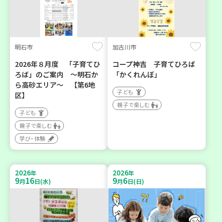
明石市
加古川市
2026年８月度 「子育てひ
コープ神吉 子育てひろば
ろば」のご案内 ～明石か
「かくれんぼ」
ら高砂エリア～ 【第6地
子ども
区】
親子で楽しむ
子ども
親子で楽しむ
学び・体験
2026
2026
年
年
9
16
9
6
月
日(水)
月
日(日)