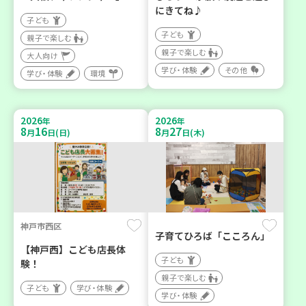
にきてね♪
子ども
子ども
親子で楽しむ
親子で楽しむ
大人向け
学び・体験
その他
学び・体験
環境
2026
2026
年
年
8
16
8
27
月
日(日)
月
日(木)
神戸市西区
子育てひろば「こころん」
【神戸西】こども店長体
子ども
験！
親子で楽しむ
子ども
学び・体験
学び・体験