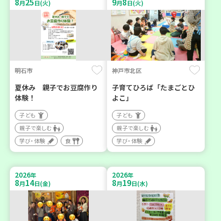
8
25
9
8
月
日(火)
月
日(火)
明石市
神戸市北区
夏休み 親子でお豆腐作り
子育てひろば「たまごとひ
体験！
よこ」
子ども
子ども
親子で楽しむ
親子で楽しむ
学び・体験
食
学び・体験
2026
2026
年
年
8
14
8
19
月
日(金)
月
日(水)