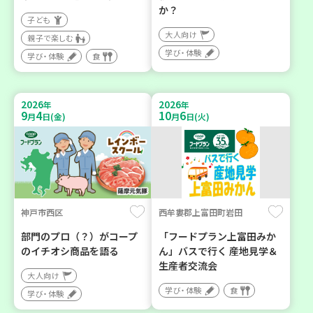
か？
子ども
大人向け
親子で楽しむ
学び・体験
学び・体験
食
2026
2026
年
年
9
4
10
6
月
日(金)
月
日(火)
神戸市西区
西牟婁郡上富田町岩田
部門のプロ（？）がコープ
「フードプラン上富田みか
のイチオシ商品を語る
ん」バスで行く 産地見学＆
生産者交流会
大人向け
学び・体験
食
学び・体験