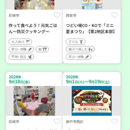
尼崎市
西宮市
作って食べよう！元気ごは
つどい場CO・KOで「ミニ
ん～防災クッキング～
夏まつり」【第2地区本部】
大人向け
子ども
学び・体験
食
親子で楽しむ
平和・防災
学び・体験
2026
2026
年
年
9
18
9
1
9
19
～
月
日(金)
月
日(火)
月
日(土)
尼崎市
神戸市西区