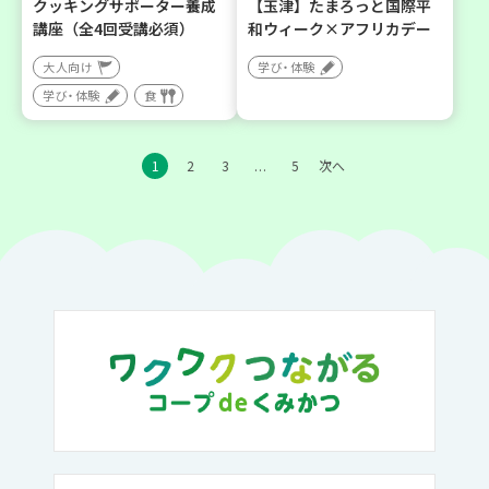
クッキングサポーター養成
【玉津】たまろっと国際平
講座（全4回受講必須）
和ウィーク×アフリカデー
大人向け
学び・体験
学び・体験
食
1
2
3
5
次へ
…