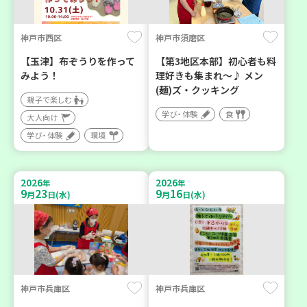
神戸市西区
神戸市須磨区
【玉津】布ぞうりを作って
【第3地区本部】初心者も料
みよう！
理好きも集まれ～♪ メン
(麺)ズ・クッキング
親子で楽しむ
学び・体験
食
大人向け
学び・体験
環境
2026
2026
年
年
9
23
9
16
月
日(水)
月
日(水)
神戸市兵庫区
神戸市兵庫区