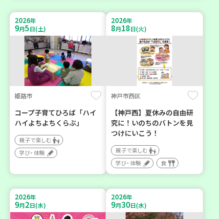
2026
2026
年
年
9
5
8
18
月
日(土)
月
日(火)
姫路市
神戸市西区
コープ子育てひろば「ハイ
【神戸西】夏休みの自由研
ハイよちよちくらぶ」
究に！いのちのバトンを見
つけにいこう！
親子で楽しむ
親子で楽しむ
学び・体験
学び・体験
食
2026
2026
年
年
9
2
9
30
月
日(水)
月
日(水)