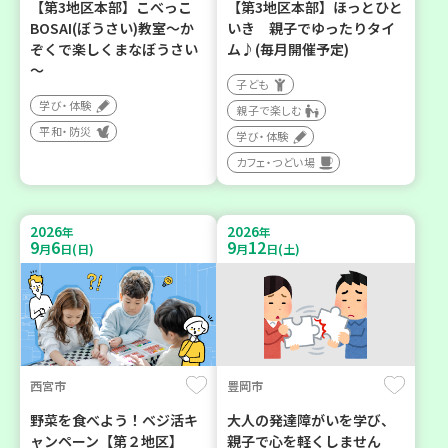
【第3地区本部】こべっこ
【第3地区本部】ほっとひと
BOSAI(ぼうさい)教室～か
いき 親子でゆったりタイ
ぞくで楽しくまなぼうさい
ム♪(毎月開催予定)
～
子ども
学び・体験
親子で楽しむ
平和・防災
学び・体験
カフェ・つどい場
2026
2026
年
年
9
6
9
12
月
日(日)
月
日(土)
西宮市
豊岡市
野菜を食べよう！ベジ活キ
大人の発達障がいを学び、
ャンペーン【第２地区】
親子で心を軽くしません