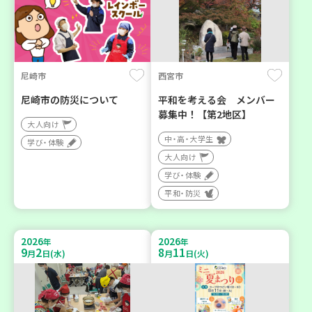
尼崎市
西宮市
尼崎市の防災について
平和を考える会 メンバー
募集中！【第2地区】
大人向け
中・高・大学生
学び・体験
大人向け
学び・体験
平和・防災
2026
2026
年
年
9
2
8
11
月
日(水)
月
日(火)