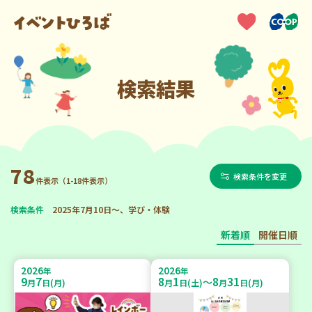
検索結果
78
検索条件を変更
件表示（1-18件表示）
検索条件
2025年7月10日～、学び・体験
新着順
開催日順
2026
2026
年
年
9
7
8
1
8
31
～
月
日(月)
月
日(土)
月
日(月)