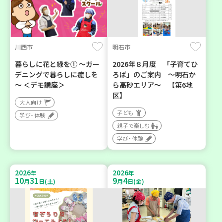
川西市
明石市
暮らしに花と緑を① ～ガー
2026年８月度 「子育てひ
デニングで暮らしに癒しを
ろば」のご案内 ～明石か
～ ＜デモ講座＞
ら高砂エリア～ 【第6地
区】
大人向け
子ども
学び・体験
親子で楽しむ
学び・体験
2026
2026
年
年
10
31
9
4
月
日(土)
月
日(金)