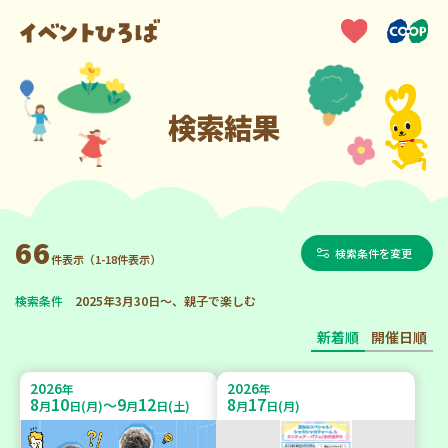
検索結果
66
検索条件を変更
件表示（1-18件表示）
検索条件
2025年3月30日～、親子で楽しむ
新着順
開催日順
2026
2026
年
年
8
10
9
12
8
17
～
月
日(月)
月
日(土)
月
日(月)