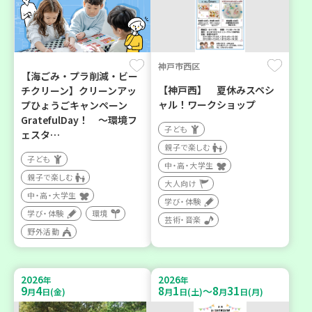
神戸市西区
【海ごみ・プラ削減・ビー
【神戸西】 夏休みスペシ
チクリーン】クリーンアッ
ャル！ワークショップ
プひょうごキャンペーン
GratefulDay！ ～環境フ
子ども
ェスタ…
親子で楽しむ
子ども
中・高・大学生
親子で楽しむ
大人向け
中・高・大学生
学び・体験
学び・体験
環境
芸術・音楽
野外活動
2026
2026
年
年
9
4
8
1
8
31
～
月
日(金)
月
日(土)
月
日(月)