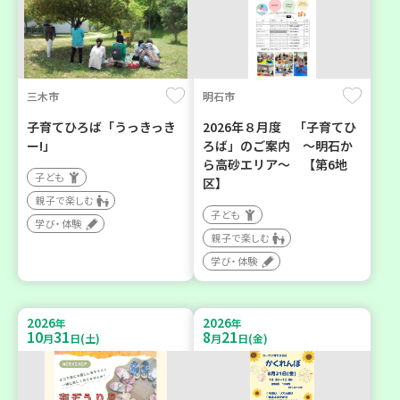
三木市
明石市
子育てひろば「うっきっき
2026年８月度 「子育てひ
ー!」
ろば」のご案内 ～明石か
ら高砂エリア～ 【第6地
子ども
区】
親子で楽しむ
子ども
学び・体験
親子で楽しむ
学び・体験
2026
2026
年
年
10
31
8
21
月
日(土)
月
日(金)