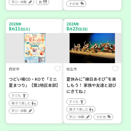
学び・体験
食
その他
2026
2026
年
年
8
11
8
23
月
日(火)
月
日(日)
西宮市
相生市
つどい場CO・KOで「ミニ
夏休みに"縁日あそび"を楽
夏まつり」【第2地区本部】
しもう！ 家族や友達と遊び
にきてね♪
子ども
子ども
親子で楽しむ
親子で楽しむ
学び・体験
学び・体験
その他