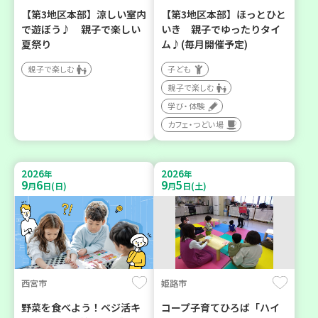
【第3地区本部】涼しい室内
【第3地区本部】ほっとひと
で遊ぼう♪ 親子で楽しい
いき 親子でゆったりタイ
夏祭り
ム♪(毎月開催予定)
親子で楽しむ
子ども
親子で楽しむ
学び・体験
カフェ・つどい場
2026
2026
年
年
9
6
9
5
月
日(日)
月
日(土)
西宮市
姫路市
野菜を食べよう！ベジ活キ
コープ子育てひろば「ハイ