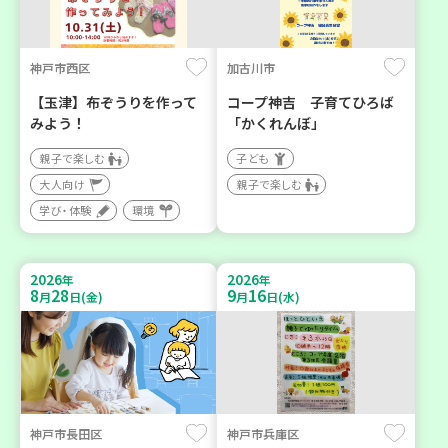
神戸市西区
加古川市
【玉津】布ぞうりを作って
コープ神吉 子育てひろば
みよう！
「かくれんぼ」
親子で楽しむ
子ども
大人向け
親子で楽しむ
学び・体験
環境
2026
2026
年
年
8
28
9
16
月
日(金)
月
日(水)
神戸市長田区
神戸市兵庫区