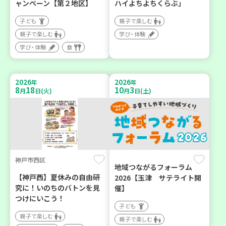
ャンペーン【第２地区】
ハイよちよちくらぶ」
子ども
親子で楽しむ
親子で楽しむ
学び・体験
学び・体験
食
2026
2026
年
年
8
18
10
3
月
日(火)
月
日(土)
神戸市西区
地域つながるフォーラム
【神戸西】夏休みの自由研
2026【玉津 サテライト開
究に！いのちのバトンを見
催】
つけにいこう！
子ども
親子で楽しむ
親子で楽しむ