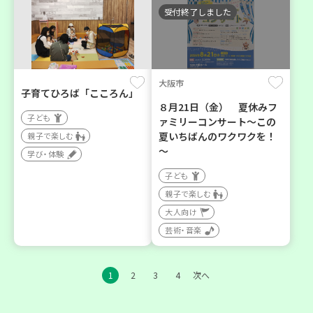
受付終了しました
大阪市
子育てひろば「こころん」
８月21日（金） 夏休みフ
子ども
ァミリーコンサート～この
夏いちばんのワクワクを！
親子で楽しむ
～
学び・体験
子ども
親子で楽しむ
大人向け
芸術・音楽
1
2
3
4
次へ