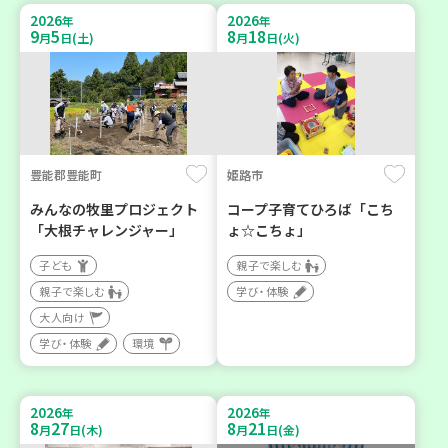
2026
2026
年
年
9
5
8
18
月
日(土)
月
日(火)
豊能郡豊能町
姫路市
みんなの牧里プロジェクト
コープ子育てひろば「こち
「大根チャレンジャー」
ょ☆こちょ」
子ども
親子で楽しむ
親子で楽しむ
学び・体験
大人向け
学び・体験
環境
2026
2026
年
年
8
27
8
21
月
日(木)
月
日(金)