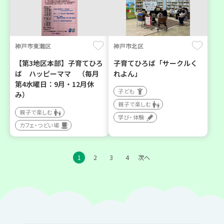
神戸市東灘区
神戸市北区
【第3地区本部】子育てひろ
子育てひろば「サークルく
ば ハッピーママ （毎月
れよん」
第4水曜日：9月・12月休
子ども
み）
親子で楽しむ
親子で楽しむ
学び・体験
カフェ・つどい場
1
2
3
4
次へ