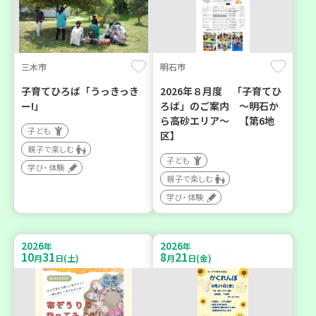
三木市
明石市
子育てひろば「うっきっき
2026年８月度 「子育てひ
ー!」
ろば」のご案内 ～明石か
ら高砂エリア～ 【第6地
子ども
区】
親子で楽しむ
子ども
学び・体験
親子で楽しむ
学び・体験
2026
2026
年
年
10
31
8
21
月
日(土)
月
日(金)