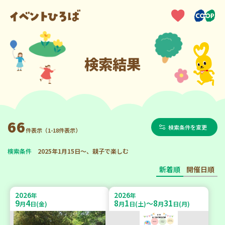
検索結果
66
検索条件を変更
件表示（1-18件表示）
検索条件
2025年1月15日～、親子で楽しむ
新着順
開催日順
2026
2026
年
年
9
4
8
1
8
31
～
月
日(金)
月
日(土)
月
日(月)