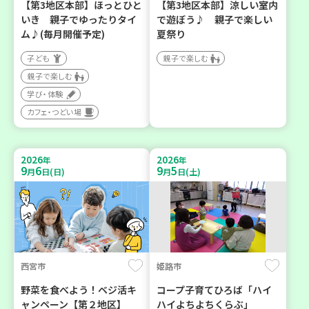
【第3地区本部】ほっとひと
【第3地区本部】涼しい室内
いき 親子でゆったりタイ
で遊ぼう♪ 親子で楽しい
ム♪(毎月開催予定)
夏祭り
子ども
親子で楽しむ
親子で楽しむ
学び・体験
カフェ・つどい場
2026
2026
年
年
9
6
9
5
月
日(日)
月
日(土)
西宮市
姫路市
野菜を食べよう！ベジ活キ
コープ子育てひろば「ハイ
ャンペーン【第２地区】
ハイよちよちくらぶ」