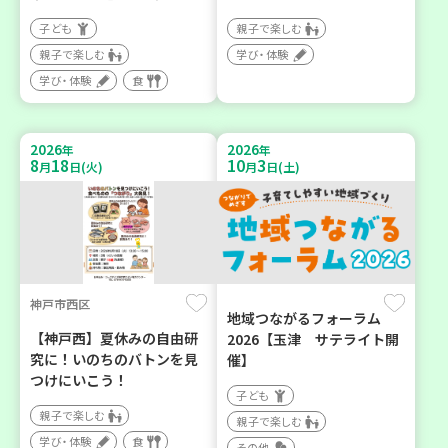
子ども
親子で楽しむ
親子で楽しむ
学び・体験
学び・体験
食
2026
2026
年
年
8
18
10
3
月
日(火)
月
日(土)
神戸市西区
地域つながるフォーラム
【神戸西】夏休みの自由研
2026【玉津 サテライト開
究に！いのちのバトンを見
催】
つけにいこう！
子ども
親子で楽しむ
親子で楽しむ
学び・体験
食
その他