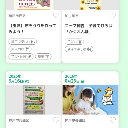
神戸市西区
加古川市
【玉津】布ぞうりを作って
コープ神吉 子育てひろば
みよう！
「かくれんぼ」
親子で楽しむ
子ども
大人向け
親子で楽しむ
学び・体験
環境
2026
2026
年
年
9
16
8
28
月
日(水)
月
日(金)
神戸市兵庫区
神戸市長田区