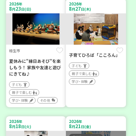
2026
2026
年
年
8
23
8
27
月
日(日)
月
日(木)
相生市
子育てひろば「こころん」
夏休みに"縁日あそび"を楽
子ども
しもう！ 家族や友達と遊び
にきてね♪
親子で楽しむ
学び・体験
子ども
親子で楽しむ
学び・体験
その他
2026
2026
年
年
8
18
8
21
月
日(火)
月
日(金)