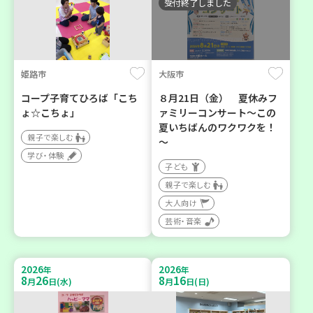
受付終了しました
姫路市
大阪市
コープ子育てひろば「こち
８月21日（金） 夏休みフ
ょ☆こちょ」
ァミリーコンサート～この
夏いちばんのワクワクを！
親子で楽しむ
～
学び・体験
子ども
親子で楽しむ
大人向け
芸術・音楽
2026
2026
年
年
8
26
8
16
月
日(水)
月
日(日)