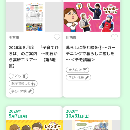
明石市
川西市
2026年８月度 「子育てひ
暮らしに花と緑を① ～ガー
ろば」のご案内 ～明石か
デニングで暮らしに癒しを
ら高砂エリア～ 【第6地
～ ＜デモ講座＞
区】
大人向け
子ども
学び・体験
親子で楽しむ
学び・体験
2026
2026
年
年
9
7
10
31
月
日(月)
月
日(土)