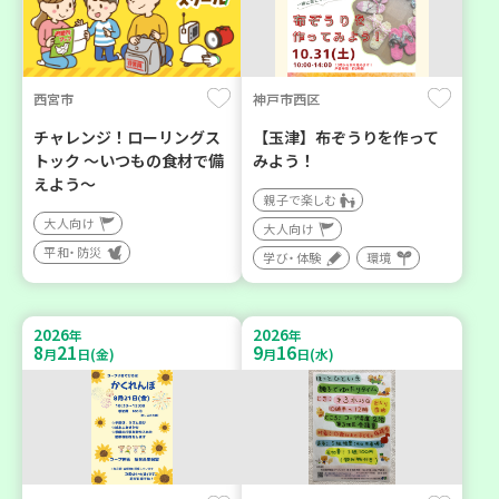
西宮市
神戸市西区
チャレンジ！ローリングス
【玉津】布ぞうりを作って
トック ～いつもの食材で備
みよう！
えよう～
親子で楽しむ
大人向け
大人向け
平和・防災
学び・体験
環境
2026
2026
年
年
8
21
9
16
月
日(金)
月
日(水)