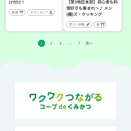
【第3地区本部】初心者も料
け付け！
理好きも集まれ～♪ メン
環境
ボランティア
(麺)ズ・クッキング
学び・体験
食
1
2
3
7
次へ
…