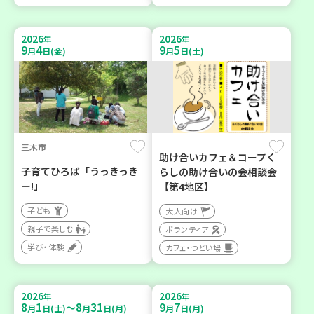
2026
2026
年
年
9
4
9
5
月
日(金)
月
日(土)
三木市
助け合いカフェ＆コープく
子育てひろば「うっきっき
らしの助け合いの会相談会
ー!」
【第4地区】
子ども
大人向け
親子で楽しむ
ボランティア
学び・体験
カフェ・つどい場
2026
2026
年
年
8
1
8
31
9
7
～
月
日(土)
月
日(月)
月
日(月)