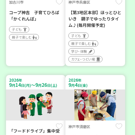
加古川市
神戸市兵庫区
コープ神吉 子育てひろば
【第3地区本部】ほっとひと
「かくれんぼ」
いき 親子でゆったりタイ
ム♪(毎月開催予定)
子ども
子ども
親子で楽しむ
親子で楽しむ
学び・体験
カフェ・つどい場
2026
2026
年
年
9
14
9
26
9
4
～
月
日(月)
月
日(土)
月
日(金)
神戸市須磨区
「フードドライブ」集中受