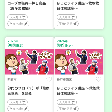
コープの職員一押し商品
ほっとライフ講座～救急救
（農産果物編）
命体験講座～
大人向け
大人向け
学び・体験
平和・防災
2026
2026
年
年
9
9
9
9
月
日(水)
月
日(水)
明石市
神戸市西区
部門のプロ（？）が「薩摩
ほっとライフ講座 ～救急救
元気豚」を語る
命体験講座～
大人向け
大人向け
学び・体験
平和・防災