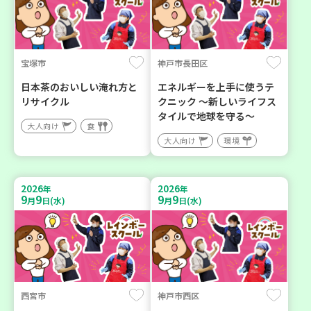
宝塚市
神戸市長田区
日本茶のおいしい淹れ方と
エネルギーを上手に使うテ
リサイクル
クニック ～新しいライフス
タイルで地球を守る～
大人向け
食
大人向け
環境
2026
2026
年
年
9
9
9
9
月
日(水)
月
日(水)
西宮市
神戸市西区