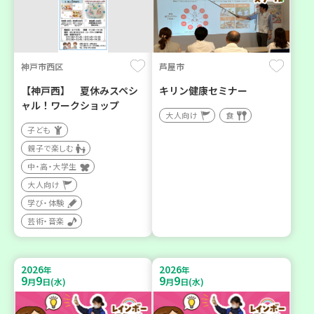
神戸市西区
芦屋市
【神戸西】 夏休みスペシ
キリン健康セミナー
ャル！ワークショップ
大人向け
食
子ども
親子で楽しむ
中・高・大学生
大人向け
学び・体験
芸術・音楽
2026
2026
年
年
9
9
9
9
月
日(水)
月
日(水)