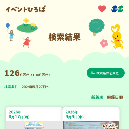
検索結果
126
検索条件を変更
件表示（1-18件表示）
検索条件
2024年5月27日～
新着順
開催日順
2026
2026
年
年
8
17
9
9
月
日(月)
月
日(水)