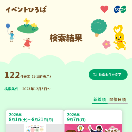
検索結果
122
検索条件を変更
件表示（1-18件表示）
検索条件
2023年12月5日～
新着順
開催日順
2026
2026
年
年
8
1
8
31
9
7
～
月
日(土)
月
日(月)
月
日(月)