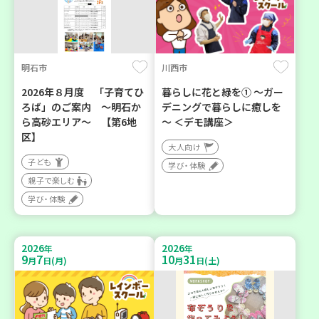
明石市
川西市
2026年８月度 「子育てひ
暮らしに花と緑を① ～ガー
ろば」のご案内 ～明石か
デニングで暮らしに癒しを
ら高砂エリア～ 【第6地
～ ＜デモ講座＞
区】
大人向け
子ども
学び・体験
親子で楽しむ
学び・体験
2026
2026
年
年
9
7
10
31
月
日(月)
月
日(土)