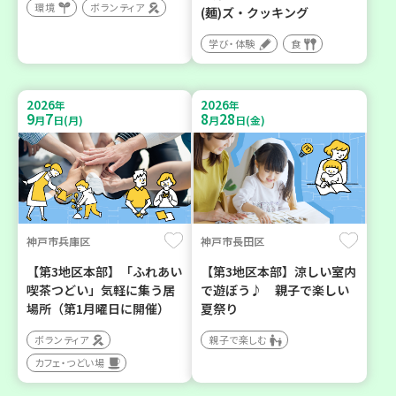
環境
ボランティア
(麺)ズ・クッキング
学び・体験
食
2026
2026
年
年
9
7
8
28
月
日(月)
月
日(金)
神戸市兵庫区
神戸市長田区
【第3地区本部】「ふれあい
【第3地区本部】涼しい室内
喫茶つどい」気軽に集う居
で遊ぼう♪ 親子で楽しい
場所（第1月曜日に開催）
夏祭り
ボランティア
親子で楽しむ
カフェ・つどい場