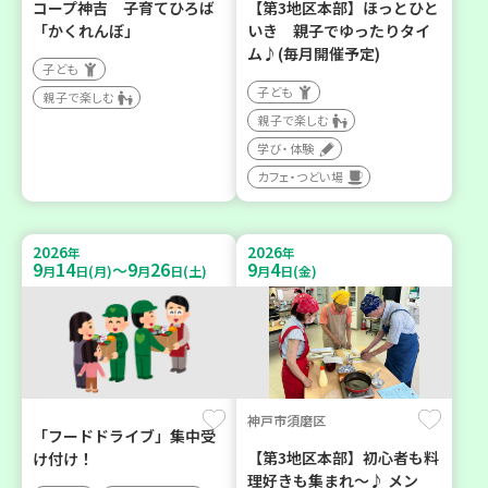
コープ神吉 子育てひろば
【第3地区本部】ほっとひと
「かくれんぼ」
いき 親子でゆったりタイ
ム♪(毎月開催予定)
子ども
子ども
親子で楽しむ
親子で楽しむ
学び・体験
カフェ・つどい場
2026
2026
年
年
9
14
9
26
9
4
～
月
日(月)
月
日(土)
月
日(金)
神戸市須磨区
「フードドライブ」集中受
【第3地区本部】初心者も料
け付け！
理好きも集まれ～♪ メン