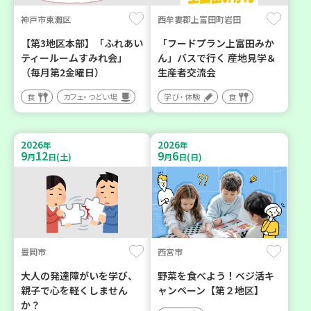
神戸市東灘区
西牟婁郡上富田町岩田
【第3地区本部】「ふれあい
「フードプラン上富田みか
ティールームすみれ会」
ん」バスで行く 産地見学＆
（毎月第2金曜日）
生産者交流会
食
カフェ・つどい場
学び・体験
食
2026
2026
年
年
9
12
9
6
月
日(土)
月
日(日)
豊岡市
西宮市
大人の発達障がいを学び、
野菜を食べよう！ベジ活キ
親子で心を軽くしません
ャンペーン【第２地区】
か？