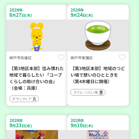
2026
2026
年
年
8
27
9
24
月
日(木)
月
日(木)
神戸市兵庫区
神戸市東灘区
【第3地区本部】住み慣れた
【第3地区本部】地域のつど
地域で暮らしたい 「コープ
い場で憩いのひとときを
くらしの助け合いの会」
（第4木曜日に開催）
（会場：兵庫）
カフェ・つどい場
ボランティア
2026
2026
年
年
9
23
9
10
月
日(水)
月
日(木)