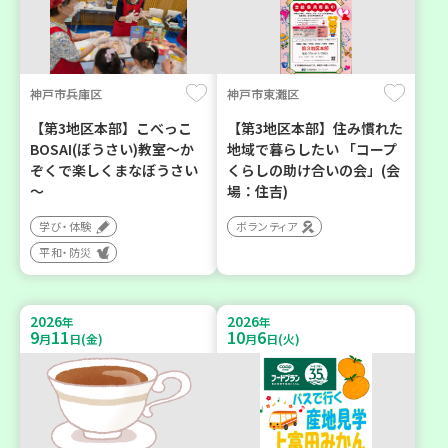
神戸市兵庫区
神戸市東灘区
【第3地区本部】こべっこ
【第3地区本部】住み慣れた
BOSAI(ぼうさい)教室～か
地域で暮らしたい 「コープ
ぞくで楽しくまなぼうさい
くらしの助け合いの会」(会
～
場：住吉)
学び・体験
ボランティア
平和・防災
2026
2026
年
年
9
11
10
6
月
日(金)
月
日(火)