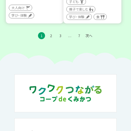
子ども
大人向け
親子で楽しむ
学び・体験
学び・体験
食
1
2
3
7
次へ
…