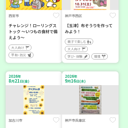
西宮市
神戸市西区
チャレンジ！ローリングス
【玉津】布ぞうりを作って
トック ～いつもの食材で備
みよう！
えよう～
親子で楽しむ
大人向け
大人向け
平和・防災
学び・体験
環境
2026
2026
年
年
8
21
9
16
月
日(金)
月
日(水)
加古川市
神戸市兵庫区