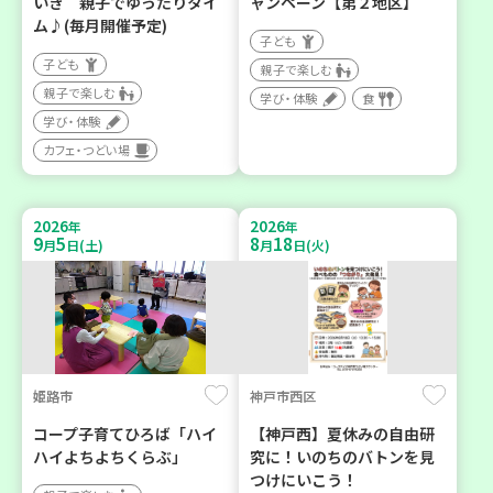
いき 親子でゆったりタイ
ャンペーン【第２地区】
ム♪(毎月開催予定)
子ども
子ども
親子で楽しむ
親子で楽しむ
学び・体験
食
学び・体験
カフェ・つどい場
2026
2026
年
年
9
5
8
18
月
日(土)
月
日(火)
姫路市
神戸市西区
コープ子育てひろば「ハイ
【神戸西】夏休みの自由研
ハイよちよちくらぶ」
究に！いのちのバトンを見
つけにいこう！