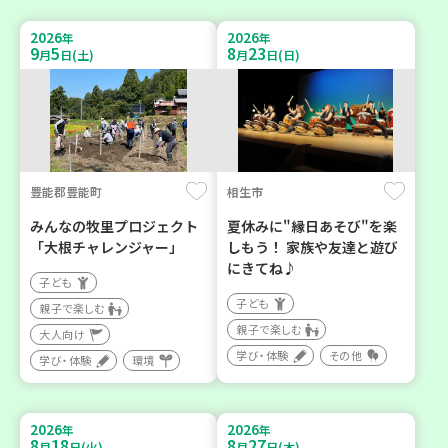
2026
2026
年
年
9
5
8
23
月
日(土)
月
日(日)
豊能郡豊能町
相生市
みんなの牧里プロジェクト
夏休みに"縁日あそび"を楽
「大根チャレンジャー」
しもう！ 家族や友達と遊び
にきてね♪
子ども
子ども
親子で楽しむ
親子で楽しむ
大人向け
学び・体験
その他
学び・体験
環境
2026
2026
年
年
8
18
8
27
月
日(火)
月
日(木)