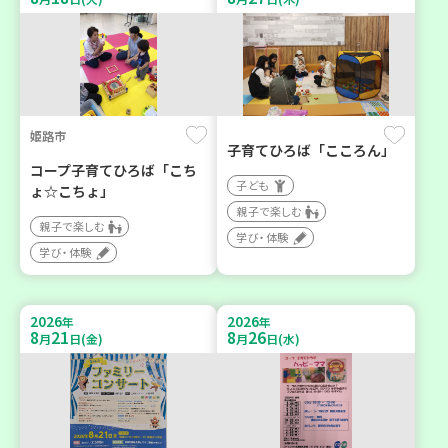
姫路市
子育てひろば「こころん」
コープ子育てひろば「こち
子ども
ょ☆こちょ」
親子で楽しむ
親子で楽しむ
学び・体験
学び・体験
2026
2026
年
年
8
21
8
26
月
日(金)
月
日(水)