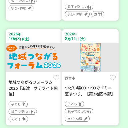
親子で楽しむ
親子で楽しむ
学び・体験
学び・体験
食
2026
2026
年
年
10
3
8
11
月
日(土)
月
日(火)
西宮市
地域つながるフォーラム
つどい場CO・KOで「ミニ
2026【玉津 サテライト開
夏まつり」【第2地区本部】
催】
子ども
子ども
親子で楽しむ
親子で楽しむ
学び・体験
その他