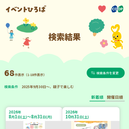
検索結果
68
検索条件を変更
件表示（1-18件表示）
検索条件
2025年9月30日～、親子で楽しむ
新着順
開催日順
2026
2026
年
年
8
1
8
31
10
31
～
月
日(土)
月
日(月)
月
日(土)