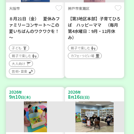
大阪市
神戸市東灘区
８月21日（金） 夏休みフ
【第3地区本部】子育てひろ
ァミリーコンサート～この
ば ハッピーママ （毎月
夏いちばんのワクワクを！
第4水曜日：9月・12月休
～
み）
子ども
親子で楽しむ
親子で楽しむ
カフェ・つどい場
大人向け
芸術・音楽
2026
2026
年
年
9
10
8
16
月
日(木)
月
日(日)