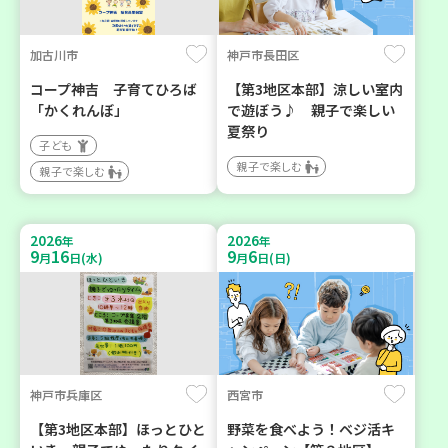
加古川市
神戸市長田区
コープ神吉 子育てひろば
【第3地区本部】涼しい室内
「かくれんぼ」
で遊ぼう♪ 親子で楽しい
夏祭り
子ども
親子で楽しむ
親子で楽しむ
2026
2026
年
年
9
16
9
6
月
日(水)
月
日(日)
神戸市兵庫区
西宮市
【第3地区本部】ほっとひと
野菜を食べよう！ベジ活キ