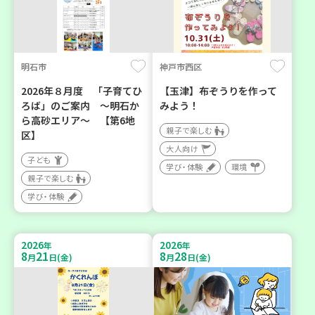
明石市
神戸市西区
2026年８月度 「子育てひ
【玉津】布ぞうりを作って
ろば」のご案内 ～明石か
みよう！
ら高砂エリア～ 【第6地
親子で楽しむ
区】
大人向け
子ども
学び・体験
環境
親子で楽しむ
学び・体験
2026
2026
年
年
8
21
8
28
月
日(金)
月
日(金)