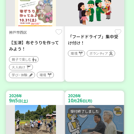
神戸市西区
「フードドライブ」集中受
【玉津】布ぞうりを作って
け付け！
みよう！
環境
ボランティア
親子で楽しむ
大人向け
学び・体験
環境
2026
2026
年
年
9
5
10
26
月
日(土)
月
日(月)
受付終了しました