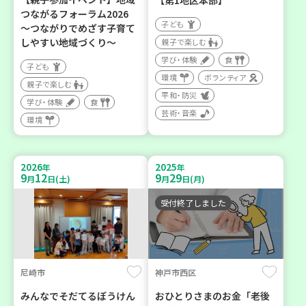
【第1地区本部】
つながるフォーラム2026
子ども
～つながりでめざす子育て
しやすい地域づくり～
親子で楽しむ
学び・体験
食
子ども
環境
ボランティア
親子で楽しむ
平和・防災
学び・体験
食
芸術・音楽
環境
2026
2025
年
年
9
12
9
29
月
日(土)
月
日(月)
受付終了しました
尼崎市
神戸市西区
みんなでそだてるぼうけん
おひとりさまのお金「老後