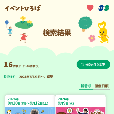
検索結果
16
検索条件を変更
件表示（1-16件表示）
検索条件
2025年7月23日～、環境
新着順
開催日順
2026
2026
年
年
8
10
9
12
9
9
～
月
日(月)
月
日(土)
月
日(水)