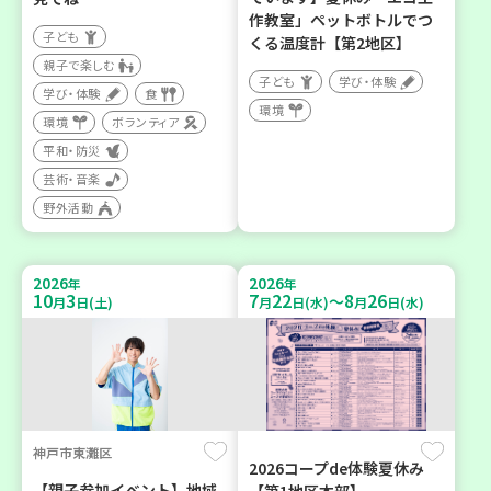
作教室」ペットボトルでつ
子ども
くる温度計【第2地区】
親子で楽しむ
子ども
学び・体験
学び・体験
食
環境
環境
ボランティア
平和・防災
芸術・音楽
野外活動
2026
2026
年
年
10
3
7
22
8
26
～
月
日(土)
月
日(水)
月
日(水)
神戸市東灘区
2026コープde体験夏休み
【親子参加イベント】地域