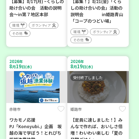
【募集】8/17(月) ~くらしの
【募集！】8/21(金)「くら
助け合いの会 活動の説明
しの助け合いの会」活動の
会～in第７地区本部
説明会 in姫路青山
「コープのつどい場」
環境
ボランティア
環境
ボランティア
その他
その他
2026
2026
年
年
8
19
8
19
月
日(水)
月
日(水)
受付終了しました
赤穂市
姫路市
ワカモノ応援
【定員に達しました！】み
PJ「Konoyubi.」企画 坂
んなで作れば、おいしさ倍
越の海で学ぼう！とれぴち
増！わいわい楽しむ「夏の