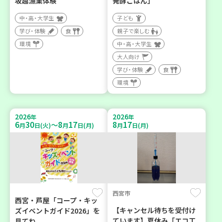
坂越漁業体験
発酵ごはん」
中・高・大学生
子ども
学び・体験
食
親子で楽しむ
環境
中・高・大学生
大人向け
学び・体験
食
環境
2026
2026
年
年
6
30
8
17
8
17
～
月
日(火)
月
日(月)
月
日(月)
西宮市
西宮・芦屋「コープ・キッ
【キャンセル待ちを受付け
ズイベントガイド2026」を
ています】夏休み「エコ工
見てね