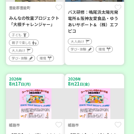
豊能郡豊能町
バス研修：鳴尾浜太陽光発
みんなの牧里プロジェクト
電所＆阪神友愛食品・ゆう
「大根チャレンジャー」
あいサポート＆（株）エフ
ピコ
子ども
大人向け
親子で楽しむ
学び・体験
環境
大人向け
学び・体験
環境
2026
2026
年
年
8
17
8
21
月
日(月)
月
日(金)
姫路市
姫路市