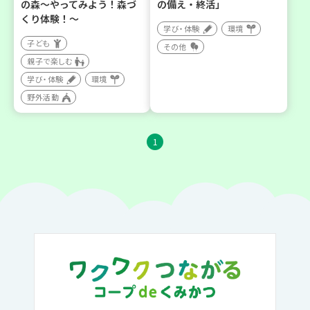
の森～やってみよう！森づ
の備え・終活」
くり体験！～
学び・体験
環境
子ども
その他
親子で楽しむ
学び・体験
環境
野外活動
1