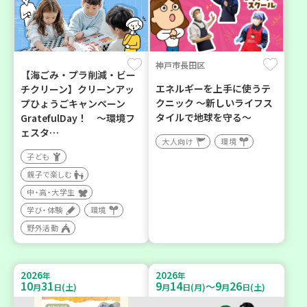
神戸市長田区
【海ごみ・プラ削減・ビー
エネルギーを上手に使うテ
チクリーン】クリーンアッ
クニック ～新しいライフス
プひょうごキャンペーン
タイルで地球を守る～
GratefulDay！ ～環境フ
ェスタ…
大人向け
環境
子ども
親子で楽しむ
中・高・大学生
学び・体験
環境
野外活動
2026
2026
年
年
10
31
9
14
9
26
～
月
日(土)
月
日(月)
月
日(土)