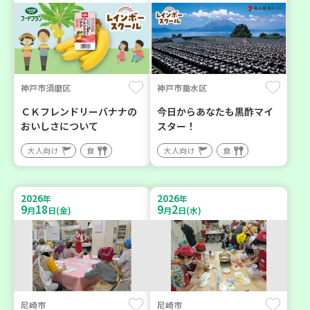
神戸市須磨区
神戸市垂水区
ＣＫフレンドリーバナナの
今日からあなたも黒酢マイ
おいしさについて
スター！
大人向け
食
大人向け
食
2026
2026
年
年
9
18
9
2
月
日(金)
月
日(水)
尼崎市
尼崎市