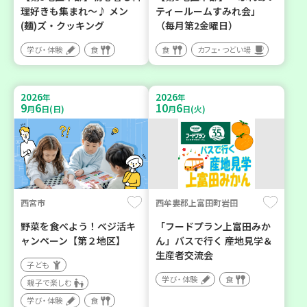
理好きも集まれ～♪ メン
ティールームすみれ会」
(麺)ズ・クッキング
（毎月第2金曜日）
学び・体験
食
食
カフェ・つどい場
2026
2026
年
年
9
6
10
6
月
日(日)
月
日(火)
西宮市
西牟婁郡上富田町岩田
野菜を食べよう！ベジ活キ
「フードプラン上富田みか
ャンペーン【第２地区】
ん」バスで行く 産地見学＆
生産者交流会
子ども
学び・体験
食
親子で楽しむ
学び・体験
食