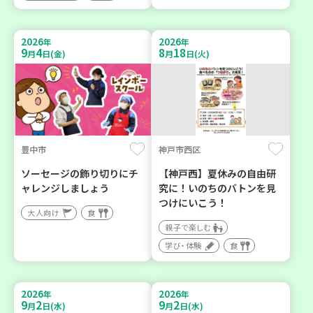
2026
2026
年
年
9
4
8
18
月
日(金)
月
日(火)
豊中市
神戸市西区
ソーセージの飾り切りにチ
【神戸西】夏休みの自由研
ャレンジしましょう
究に！いのちのバトンを見
つけにいこう！
大人向け
食
親子で楽しむ
学び・体験
食
2026
2026
年
年
9
2
9
2
月
日(水)
月
日(水)