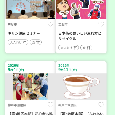
芦屋市
宝塚市
キリン健康セミナー
日本茶のおいしい淹れ方と
リサイクル
大人向け
食
大人向け
食
2026
2026
年
年
9
4
9
11
月
日(金)
月
日(金)
神戸市須磨区
神戸市東灘区
【第3地区本部】初心者も料
【第3地区本部】「ふれあい