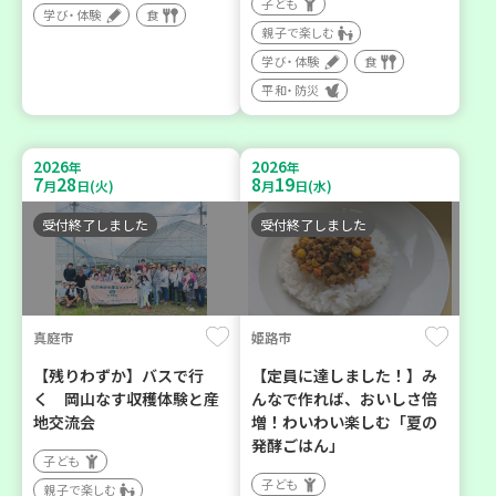
子ども
学び・体験
食
親子で楽しむ
学び・体験
食
平和・防災
2026
2026
年
年
7
28
8
19
月
日(火)
月
日(水)
受付終了しました
受付終了しました
真庭市
姫路市
【残りわずか】バスで行
【定員に達しました！】み
く 岡山なす収穫体験と産
んなで作れば、おいしさ倍
地交流会
増！わいわい楽しむ「夏の
発酵ごはん」
子ども
子ども
親子で楽しむ