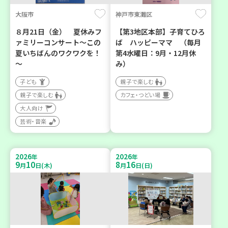
大阪市
神戸市東灘区
８月21日（金） 夏休みフ
【第3地区本部】子育てひろ
ァミリーコンサート～この
ば ハッピーママ （毎月
夏いちばんのワクワクを！
第4水曜日：9月・12月休
～
み）
子ども
親子で楽しむ
親子で楽しむ
カフェ・つどい場
大人向け
芸術・音楽
2026
2026
年
年
9
10
8
16
月
日(木)
月
日(日)