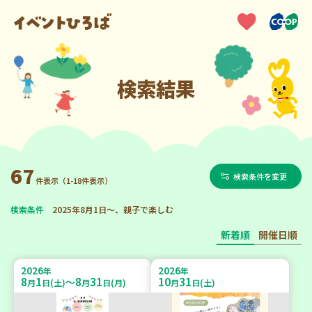
検索結果
67
検索条件を変更
件表示（1-18件表示）
検索条件
2025年8月1日～、親子で楽しむ
新着順
開催日順
2026
2026
年
年
8
1
8
31
10
31
～
月
日(土)
月
日(月)
月
日(土)