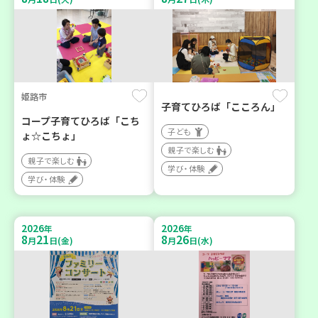
姫路市
子育てひろば「こころん」
コープ子育てひろば「こち
子ども
ょ☆こちょ」
親子で楽しむ
親子で楽しむ
学び・体験
学び・体験
2026
2026
年
年
8
21
8
26
月
日(金)
月
日(水)