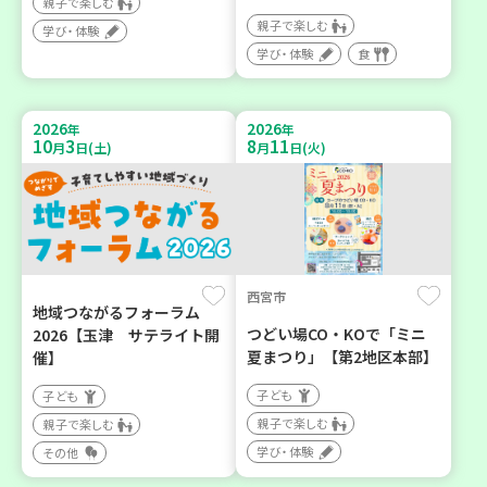
親子で楽しむ
親子で楽しむ
学び・体験
学び・体験
食
2026
2026
年
年
10
3
8
11
月
日(土)
月
日(火)
西宮市
地域つながるフォーラム
つどい場CO・KOで「ミニ
2026【玉津 サテライト開
夏まつり」【第2地区本部】
催】
子ども
子ども
親子で楽しむ
親子で楽しむ
学び・体験
その他