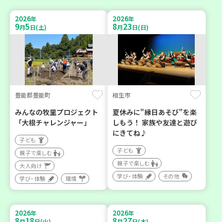
2026
2026
年
年
9
5
8
23
月
日(土)
月
日(日)
豊能郡豊能町
相生市
みんなの牧里プロジェクト
夏休みに"縁日あそび"を楽
「大根チャレンジャー」
しもう！ 家族や友達と遊び
にきてね♪
子ども
子ども
親子で楽しむ
親子で楽しむ
大人向け
学び・体験
その他
学び・体験
環境
2026
2026
年
年
8
18
8
27
月
日(火)
月
日(木)