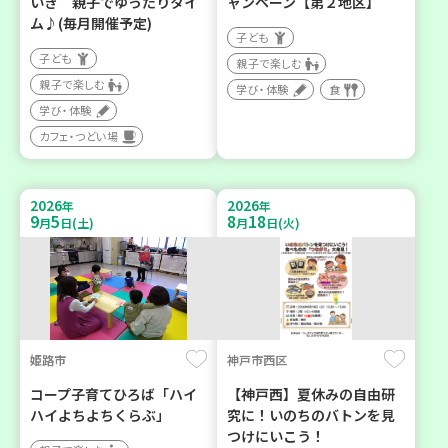
いき 親子でゆったりタイ
ャンペーン【第２地区】
ム♪(毎月開催予定)
子ども
子ども
親子で楽しむ
親子で楽しむ
学び・体験
食
学び・体験
カフェ・つどい場
2026
2026
年
年
9
5
8
18
月
日(土)
月
日(火)
姫路市
神戸市西区
コープ子育てひろば「ハイ
【神戸西】夏休みの自由研
ハイよちよちくらぶ」
究に！いのちのバトンを見
つけにいこう！