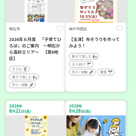
明石市
神戸市西区
2026年８月度 「子育てひ
【玉津】布ぞうりを作って
ろば」のご案内 ～明石か
みよう！
ら高砂エリア～ 【第6地
親子で楽しむ
区】
大人向け
子ども
学び・体験
環境
親子で楽しむ
学び・体験
2026
2026
年
年
8
21
8
28
月
日(金)
月
日(金)