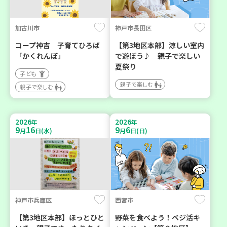
加古川市
神戸市長田区
コープ神吉 子育てひろば
【第3地区本部】涼しい室内
「かくれんぼ」
で遊ぼう♪ 親子で楽しい
夏祭り
子ども
親子で楽しむ
親子で楽しむ
2026
2026
年
年
9
16
9
6
月
日(水)
月
日(日)
神戸市兵庫区
西宮市
【第3地区本部】ほっとひと
野菜を食べよう！ベジ活キ