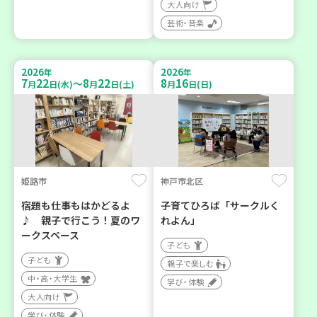
大人向け
芸術・音楽
2026
2026
年
年
7
22
8
22
8
16
～
月
日(水)
月
日(土)
月
日(日)
姫路市
神戸市北区
宿題も仕事もはかどるよ
子育てひろば「サークルく
♪ 親子で行こう！夏のワ
れよん」
ークスペース
子ども
子ども
親子で楽しむ
中・高・大学生
学び・体験
大人向け
学び・体験