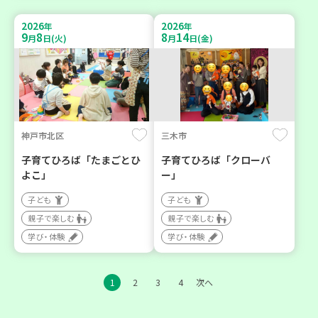
2026
2026
年
年
9
8
8
14
月
日(火)
月
日(金)
神戸市北区
三木市
子育てひろば「たまごとひ
子育てひろば「クローバ
よこ」
ー」
子ども
子ども
親子で楽しむ
親子で楽しむ
学び・体験
学び・体験
1
2
3
4
次へ