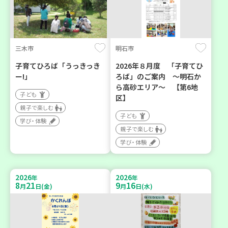
三木市
明石市
子育てひろば「うっきっき
2026年８月度 「子育てひ
ー!」
ろば」のご案内 ～明石か
ら高砂エリア～ 【第6地
子ども
区】
親子で楽しむ
子ども
学び・体験
親子で楽しむ
学び・体験
2026
2026
年
年
8
21
9
16
月
日(金)
月
日(水)