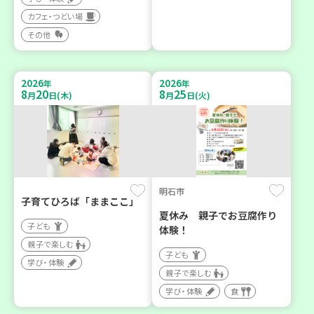
カフェ・つどい場
その他
2026
2026
年
年
8
20
8
25
月
日(木)
月
日(火)
明石市
子育てひろば「ままここ」
夏休み 親子でお豆腐作り
子ども
体験！
親子で楽しむ
子ども
学び・体験
親子で楽しむ
学び・体験
食