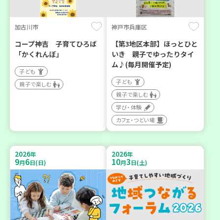
加古川市
神戸市兵庫区
コープ神吉 子育てひろば
【第3地区本部】ほっとひと
「かくれんぼ」
いき 親子でゆったりタイ
ム♪(毎月開催予定)
子ども
子ども
親子で楽しむ
親子で楽しむ
学び・体験
カフェ・つどい場
2026
2026
年
年
9
6
10
3
月
日(日)
月
日(土)