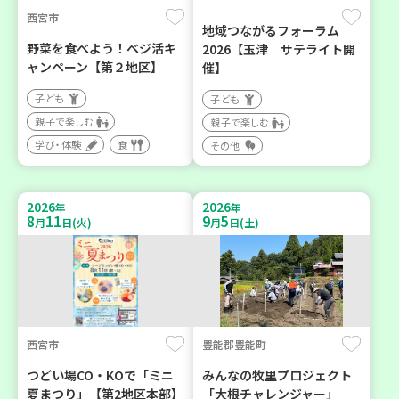
西宮市
地域つながるフォーラム
野菜を食べよう！ベジ活キ
2026【玉津 サテライト開
ャンペーン【第２地区】
催】
子ども
子ども
親子で楽しむ
親子で楽しむ
学び・体験
食
その他
2026
2026
年
年
8
11
9
5
月
日(火)
月
日(土)
西宮市
豊能郡豊能町
つどい場CO・KOで「ミニ
みんなの牧里プロジェクト
夏まつり」【第2地区本部】
「大根チャレンジャー」