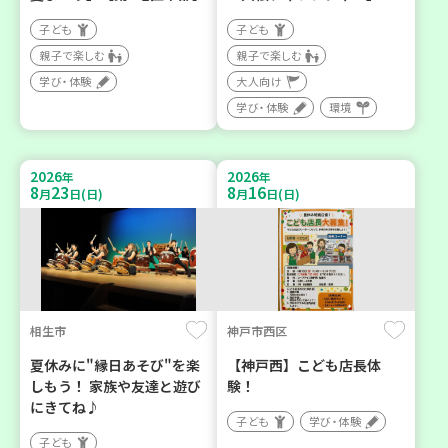
子ども
子ども
親子で楽しむ
親子で楽しむ
学び・体験
大人向け
学び・体験
環境
2026
2026
年
年
8
23
8
16
月
日(日)
月
日(日)
相生市
神戸市西区
夏休みに"縁日あそび"を楽
【神戸西】こども店長体
しもう！ 家族や友達と遊び
験！
にきてね♪
子ども
学び・体験
子ども