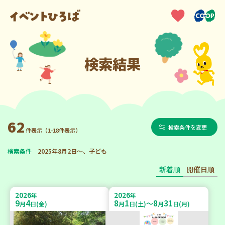
検索結果
62
検索条件を変更
件表示（1-18件表示）
検索条件
2025年8月2日～、子ども
新着順
開催日順
2026
2026
年
年
9
4
8
1
8
31
～
月
日(金)
月
日(土)
月
日(月)