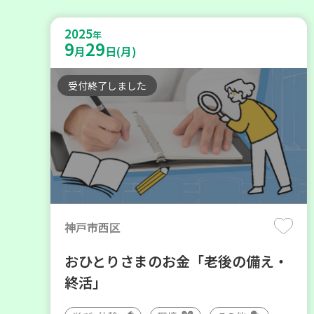
2025
年
9
29
月
日(月)
受付終了しました
神戸市西区
おひとりさまのお金「老後の備え・
終活」