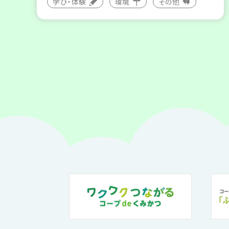
学び・体験
環境
その他