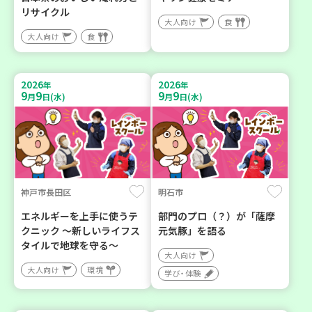
リサイクル
大人向け
食
大人向け
食
2026
2026
年
年
9
9
9
9
月
日(水)
月
日(水)
神戸市長田区
明石市
エネルギーを上手に使うテ
部門のプロ（？）が「薩摩
クニック ～新しいライフス
元気豚」を語る
タイルで地球を守る～
大人向け
大人向け
環境
学び・体験