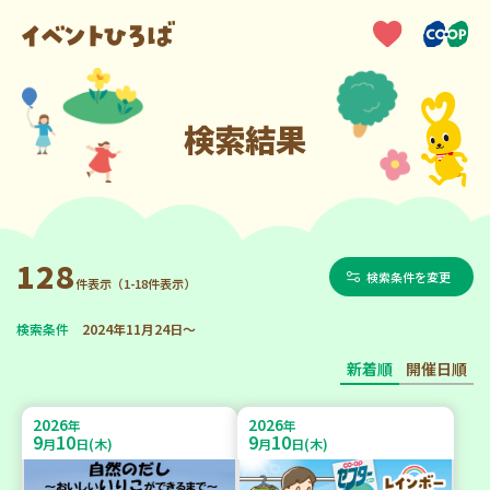
検索結果
128
検索条件を変更
件表示（1-18件表示）
検索条件
2024年11月24日～
新着順
開催日順
2026
2026
年
年
9
10
9
10
月
日(木)
月
日(木)