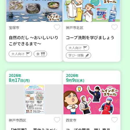
宝塚市
神戸市北区
自然のだし ～おいしいいり
コープ洗剤を学びましょう
こができるまで～
大人向け
大人向け
食
学び・体験
2026
2026
年
年
8
17
9
9
月
日(月)
月
日(水)
神戸市西区
西宮市