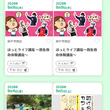
2026
2026
年
年
9
9
9
9
月
日(水)
月
日(水)
神戸市西区
神戸市西区
ほっとライフ講座 ～救急救
ほっとライフ講座～救急救
命体験講座～
命体験講座～
大人向け
大人向け
平和・防災
平和・防災
2026
2026
年
年
9
4
9
5
月
日(金)
月
日(土)