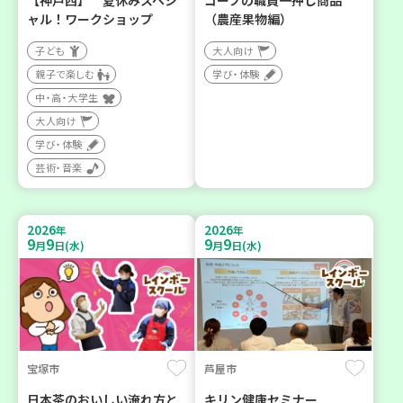
【神戸西】 夏休みスペシ
コープの職員一押し商品
ャル！ワークショップ
（農産果物編）
子ども
大人向け
親子で楽しむ
学び・体験
中・高・大学生
大人向け
学び・体験
芸術・音楽
2026
2026
年
年
9
9
9
9
月
日(水)
月
日(水)
宝塚市
芦屋市
日本茶のおいしい淹れ方と
キリン健康セミナー