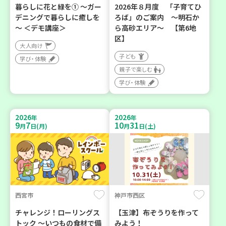
暮らしに花と緑を① ～ガー
2026年８月度 「子育てひ
デニングで暮らしに癒しを
ろば」のご案内 ～明石か
～ ＜デモ講座＞
ら高砂エリア～ 【第6地
区】
大人向け
子ども
学び・体験
親子で楽しむ
学び・体験
2026
2026
年
年
9
7
10
31
月
日(月)
月
日(土)
西宮市
神戸市西区
チャレンジ！ローリングス
【玉津】布ぞうりを作って
トック ～いつもの食材で備
みよう！