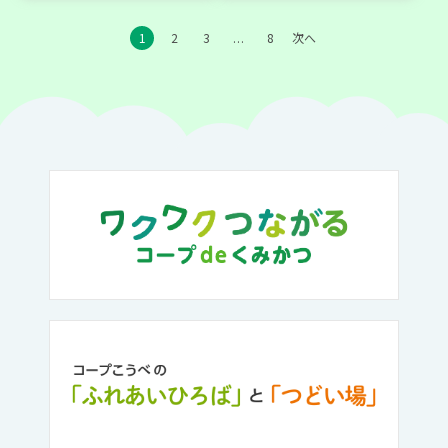
1
2
3
8
次へ
…