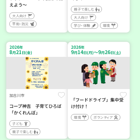
えよう～
親子で楽しむ
大人向け
大人向け
平和・防災
学び・体験
環境
2026
2026
年
年
8
21
9
14
9
26
～
月
日(金)
月
日(月)
月
日(土)
加古川市
「フードドライブ」集中受
コープ神吉 子育てひろば
け付け！
「かくれんぼ」
環境
ボランティア
子ども
親子で楽しむ