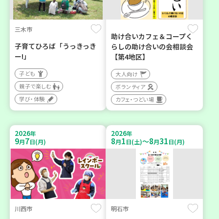
三木市
助け合いカフェ＆コープく
子育てひろば「うっきっき
らしの助け合いの会相談会
ー!」
【第4地区】
子ども
大人向け
親子で楽しむ
ボランティア
学び・体験
カフェ・つどい場
2026
2026
年
年
9
7
8
1
8
31
～
月
日(月)
月
日(土)
月
日(月)
川西市
明石市