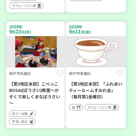
カフェ・つどい場
2026
2026
年
年
9
23
9
11
月
日(水)
月
日(金)
神戸市兵庫区
神戸市東灘区
【第3地区本部】こべっこ
【第3地区本部】「ふれあい
BOSAI(ぼうさい)教室～か
ティールームすみれ会」
ぞくで楽しくまなぼうさい
（毎月第2金曜日）
～
食
カフェ・つどい場
学び・体験
平和・防災