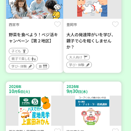
西宮市
豊岡市
野菜を食べよう！ベジ活キ
大人の発達障がいを学び、
ャンペーン【第２地区】
親子で心を軽くしません
か？
子ども
大人向け
親子で楽しむ
学び・体験
学び・体験
食
2026
2026
年
年
10
6
9
30
月
日(火)
月
日(水)