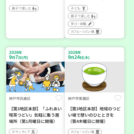
親子で楽しむ
子ども
親子で楽しむ
学び・体験
カフェ・つどい場
2026
2026
年
年
9
7
9
24
月
日(月)
月
日(木)
神戸市兵庫区
神戸市東灘区
【第3地区本部】「ふれあい
【第3地区本部】地域のつど
喫茶つどい」気軽に集う居
い場で憩いのひとときを
場所（第1月曜日に開催）
（第4木曜日に開催）
ボランティア
カフェ・つどい場