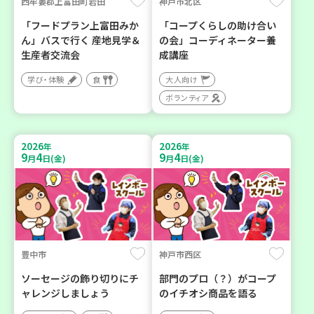
西牟婁郡上富田町岩田
神戸市北区
「フードプラン上富田みか
「コープくらしの助け合い
ん」バスで行く 産地見学＆
の会」コーディネーター養
生産者交流会
成講座
学び・体験
食
大人向け
ボランティア
2026
2026
年
年
9
4
9
4
月
日(金)
月
日(金)
豊中市
神戸市西区
ソーセージの飾り切りにチ
部門のプロ（？）がコープ
ャレンジしましょう
のイチオシ商品を語る