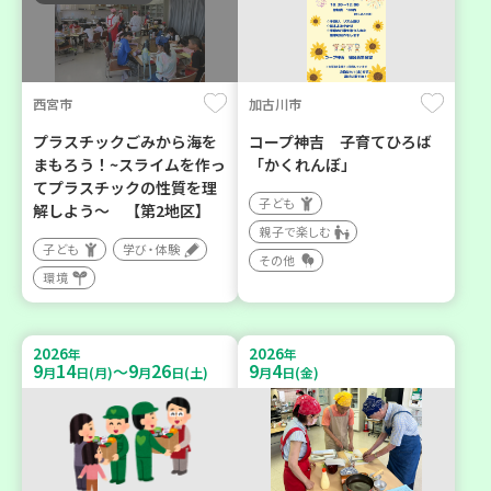
西宮市
加古川市
プラスチックごみから海を
コープ神吉 子育てひろば
まもろう！~スライムを作っ
「かくれんぼ」
てプラスチックの性質を理
子ども
解しよう～ 【第2地区】
親子で楽しむ
子ども
学び・体験
その他
環境
2026
2026
年
年
9
14
9
26
9
4
～
月
日(月)
月
日(土)
月
日(金)