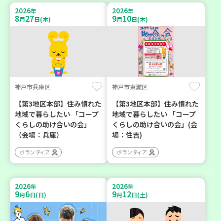
2026
2026
年
年
8
27
9
10
月
日(木)
月
日(木)
神戸市兵庫区
神戸市東灘区
【第3地区本部】住み慣れた
【第3地区本部】住み慣れた
地域で暮らしたい 「コープ
地域で暮らしたい 「コープ
くらしの助け合いの会」
くらしの助け合いの会」(会
（会場：兵庫）
場：住吉)
ボランティア
ボランティア
2026
2026
年
年
9
6
9
12
月
日(日)
月
日(土)