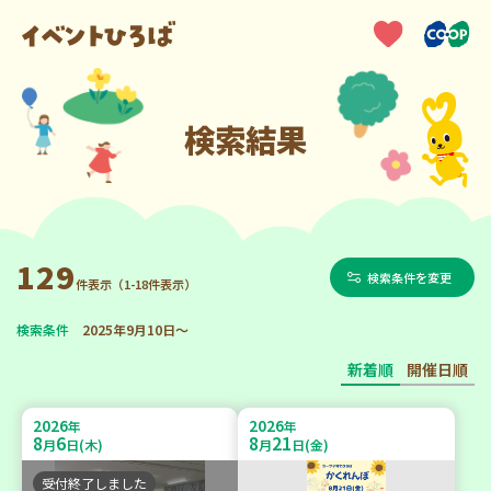
検索結果
129
検索条件を変更
件表示（1-18件表示）
検索条件
2025年9月10日～
新着順
開催日順
2026
2026
年
年
8
6
8
21
月
日(木)
月
日(金)
受付終了しました