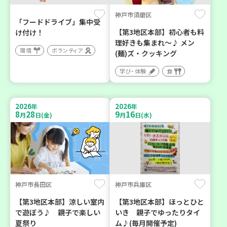
神戸市須磨区
「フードドライブ」集中受
【第3地区本部】初心者も料
け付け！
理好きも集まれ～♪ メン
環境
ボランティア
(麺)ズ・クッキング
学び・体験
食
2026
2026
年
年
8
28
9
16
月
日(金)
月
日(水)
神戸市長田区
神戸市兵庫区
【第3地区本部】涼しい室内
【第3地区本部】ほっとひと
で遊ぼう♪ 親子で楽しい
いき 親子でゆったりタイ
夏祭り
ム♪(毎月開催予定)