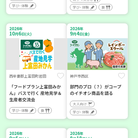
学び・体験
学び・体験
食
2026
2026
年
年
10
6
9
4
月
日(火)
月
日(金)
西牟婁郡上富田町岩田
神戸市西区
「フードプラン上富田みか
部門のプロ（？）がコープ
ん」バスで行く 産地見学＆
のイチオシ商品を語る
生産者交流会
大人向け
学び・体験
食
学び・体験
2026
2026
年
年