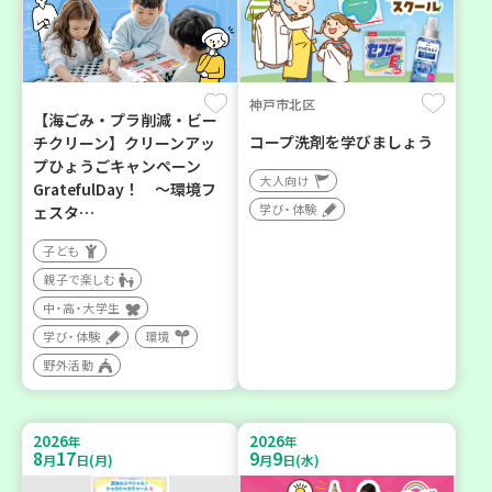
神戸市北区
【海ごみ・プラ削減・ビー
コープ洗剤を学びましょう
チクリーン】クリーンアッ
プひょうごキャンペーン
大人向け
GratefulDay！ ～環境フ
学び・体験
ェスタ…
子ども
親子で楽しむ
中・高・大学生
学び・体験
環境
野外活動
2026
2026
年
年
8
17
9
9
月
日(月)
月
日(水)