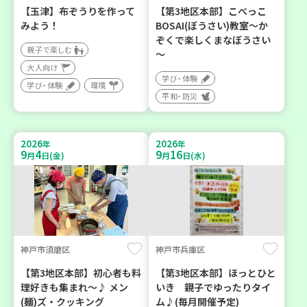
【玉津】布ぞうりを作って
【第3地区本部】こべっこ
みよう！
BOSAI(ぼうさい)教室～か
ぞくで楽しくまなぼうさい
親子で楽しむ
～
大人向け
学び・体験
学び・体験
環境
平和・防災
2026
2026
年
年
9
4
9
16
月
日(金)
月
日(水)
神戸市須磨区
神戸市兵庫区
【第3地区本部】初心者も料
【第3地区本部】ほっとひと
理好きも集まれ～♪ メン
いき 親子でゆったりタイ
(麺)ズ・クッキング
ム♪(毎月開催予定)