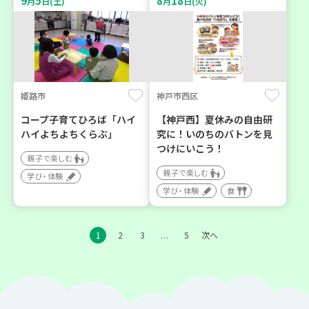
9
5
8
18
月
日(土)
月
日(火)
姫路市
神戸市西区
コープ子育てひろば「ハイ
【神戸西】夏休みの自由研
ハイよちよちくらぶ」
究に！いのちのバトンを見
つけにいこう！
親子で楽しむ
親子で楽しむ
学び・体験
学び・体験
食
1
2
3
5
次へ
…