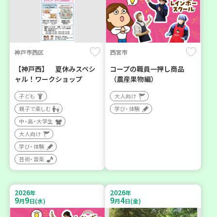
神戸市西区
西宮市
【神戸西】 夏休みスペシ
コープの職員一押し商品
ャル！ワークショップ
（農産果物編）
子ども
大人向け
親子で楽しむ
学び・体験
中・高・大学生
大人向け
学び・体験
芸術・音楽
2026
2026
年
年
9
9
9
4
月
日(水)
月
日(金)