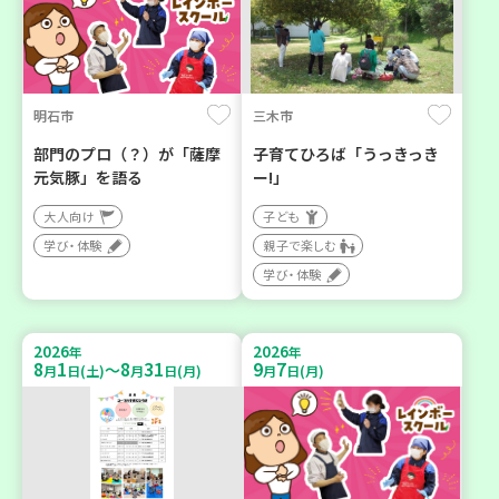
明石市
三木市
部門のプロ（？）が「薩摩
子育てひろば「うっきっき
元気豚」を語る
ー!」
大人向け
子ども
学び・体験
親子で楽しむ
学び・体験
2026
2026
年
年
8
1
8
31
9
7
～
月
日(土)
月
日(月)
月
日(月)