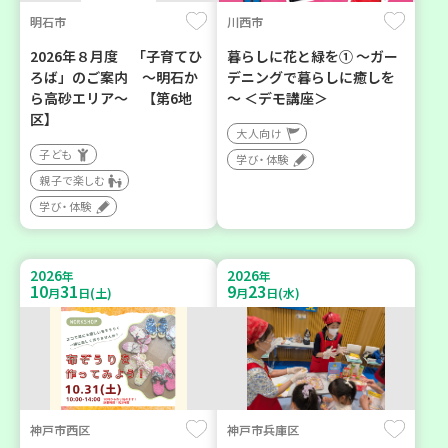
明石市
川西市
2026年８月度 「子育てひ
暮らしに花と緑を① ～ガー
ろば」のご案内 ～明石か
デニングで暮らしに癒しを
ら高砂エリア～ 【第6地
～ ＜デモ講座＞
区】
大人向け
子ども
学び・体験
親子で楽しむ
学び・体験
2026
2026
年
年
10
31
9
23
月
日(土)
月
日(水)
神戸市西区
神戸市兵庫区