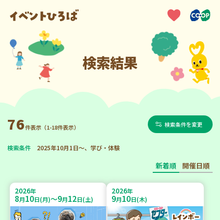
検索結果
76
検索条件を変更
件表示（1-18件表示）
検索条件
2025年10月1日～、学び・体験
新着順
開催日順
2026
2026
年
年
8
10
9
12
9
10
～
月
日(月)
月
日(土)
月
日(木)