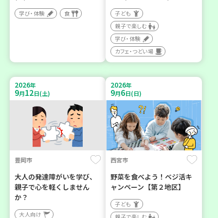
学び・体験
食
子ども
親子で楽しむ
学び・体験
カフェ・つどい場
2026
2026
年
年
9
12
9
6
月
日(土)
月
日(日)
豊岡市
西宮市
大人の発達障がいを学び、
野菜を食べよう！ベジ活キ
親子で心を軽くしません
ャンペーン【第２地区】
か？
子ども
大人向け
親子で楽しむ