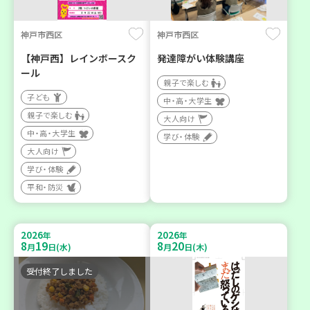
神戸市西区
神戸市西区
【神戸西】レインボースク
発達障がい体験講座
ール
親子で楽しむ
子ども
中・高・大学生
親子で楽しむ
大人向け
中・高・大学生
学び・体験
大人向け
学び・体験
平和・防災
2026
2026
年
年
8
19
8
20
月
日(水)
月
日(木)
受付終了しました