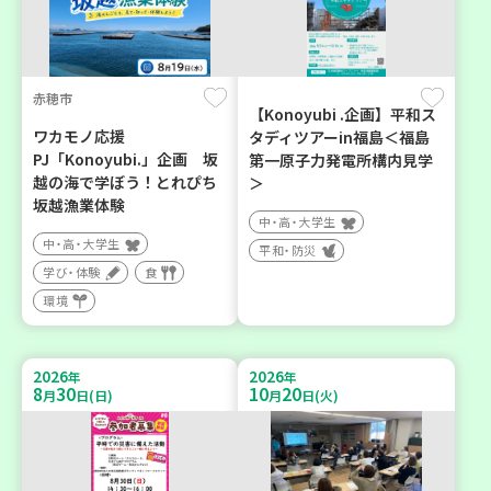
赤穂市
【Konoyubi .企画】平和ス
ワカモノ応援
タディツアーin福島＜福島
PJ「Konoyubi.」企画 坂
第一原子力発電所構内見学
越の海で学ぼう！とれぴち
＞
坂越漁業体験
中・高・大学生
中・高・大学生
平和・防災
学び・体験
食
環境
2026
2026
年
年
8
30
10
20
月
日(日)
月
日(火)