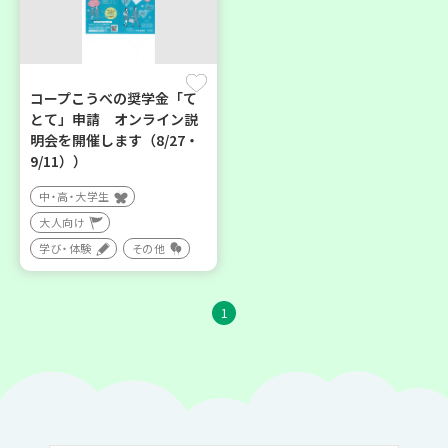
コープこうべの奨学金「て
とて」申請 オンライン説
明会を開催します（8/27・
9/11））
中・高・大学生
大人向け
学び・体験
その他
1