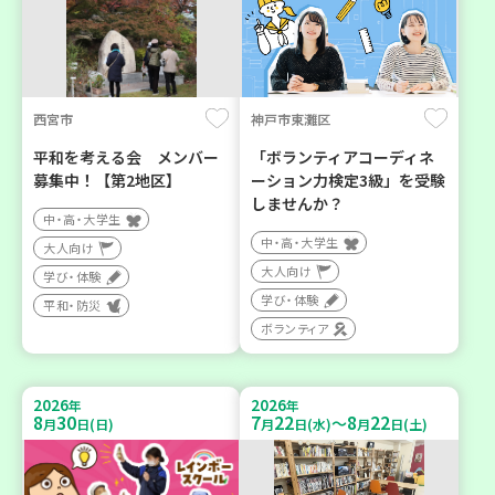
西宮市
神戸市東灘区
平和を考える会 メンバー
「ボランティアコーディネ
募集中！【第2地区】
ーション力検定3級」を受験
しませんか？
中・高・大学生
中・高・大学生
大人向け
大人向け
学び・体験
学び・体験
平和・防災
ボランティア
2026
2026
年
年
8
30
7
22
8
22
～
月
日(日)
月
日(水)
月
日(土)