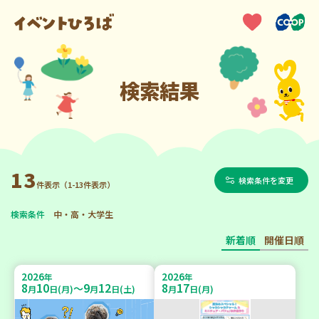
検索結果
13
検索条件を変更
件表示（1-13件表示）
検索条件
中・高・大学生
新着順
開催日順
2026
2026
年
年
8
10
9
12
8
17
～
月
日(月)
月
日(土)
月
日(月)