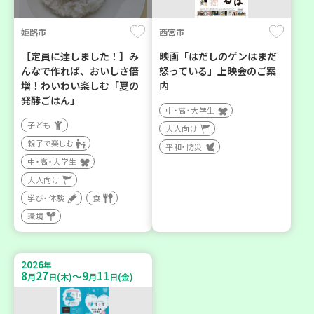
姫路市
西宮市
【定員に達しました！】み
映画「はだしのゲンはまだ
んなで作れば、おいしさ倍
怒っている」上映会のご案
増！わいわい楽しむ「夏の
内
発酵ごはん」
中・高・大学生
子ども
大人向け
親子で楽しむ
平和・防災
中・高・大学生
大人向け
学び・体験
食
環境
2026
年
8
27
9
11
～
月
日(木)
月
日(金)