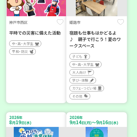
神戸市西区
姫路市
平時での災害に備えた活動
宿題も仕事もはかどるよ
♪ 親子で行こう！夏のワ
中・高・大学生
ークスペース
平和・防災
子ども
中・高・大学生
大人向け
学び・体験
カフェ・つどい場
その他
2026
2026
年
年
8
19
9
14
9
16
～
月
日(水)
月
日(月)
月
日(水)