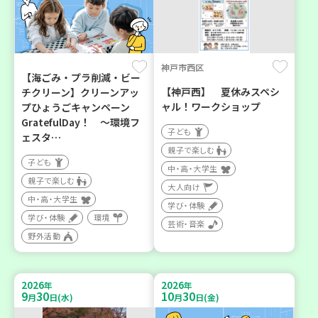
神戸市西区
【海ごみ・プラ削減・ビー
【神戸西】 夏休みスペシ
チクリーン】クリーンアッ
ャル！ワークショップ
プひょうごキャンペーン
GratefulDay！ ～環境フ
子ども
ェスタ…
親子で楽しむ
子ども
中・高・大学生
親子で楽しむ
大人向け
中・高・大学生
学び・体験
学び・体験
環境
芸術・音楽
野外活動
2026
2026
年
年
9
30
10
30
月
日(水)
月
日(金)