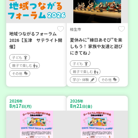
相生市
地域つながるフォーラム
夏休みに"縁日あそび"を楽
2026【玉津 サテライト開
しもう！ 家族や友達と遊び
催】
にきてね♪
子ども
子ども
親子で楽しむ
親子で楽しむ
その他
学び・体験
その他
2026
2026
年
年
8
17
8
21
月
日(月)
月
日(金)