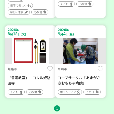
子ども
その他
親子で楽しむ
学び・体験
その他
2026
2026
年
年
8
18
9
4
月
日(火)
月
日(金)
姫路市
尼崎市
「書道教室」 コレル姫路
コープサークル『あまがさ
田寺
きおもちゃ病院』
子ども
その他
ボランティア
その他
1