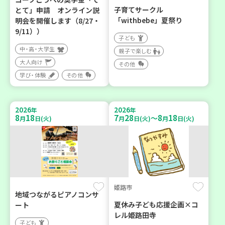
子育てサークル
とて」申請 オンライン説
「withbebe」夏祭り
明会を開催します（8/27・
9/11））
子ども
中・高・大学生
親子で楽しむ
大人向け
その他
学び・体験
その他
2026
2026
年
年
8
18
7
28
8
18
～
月
日(火)
月
日(火)
月
日(火)
姫路市
地域つながるピアノコンサ
夏休み子ども応援企画×コ
ート
レル姫路田寺
子ども