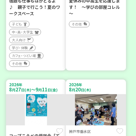
宿題も仕事もはかどるよ
夏休みの中高生を応援しま
♪ 親子で行こう！夏のワ
す！ ～学びの部屋コレル
ークスペース
～
子ども
その他
中・高・大学生
大人向け
学び・体験
カフェ・つどい場
その他
2026
2026
年
年
8
27
9
11
8
20
～
月
日(木)
月
日(金)
月
日(木)
神戸市垂水区
コープこうべの奨学金「て