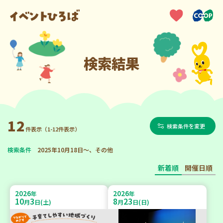
検索結果
12
検索条件を変更
件表示（1-12件表示）
検索条件
2025年10月18日～、その他
新着順
開催日順
2026
2026
年
年
10
3
8
23
月
日(土)
月
日(日)