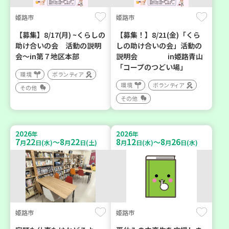
姫路市
姫路市
【募集】8/17(月) ~くらしの
【募集！】8/21(金)「くら
助け合いの会 活動の説明
しの助け合いの会」活動の
会～in第７地区本部
説明会 in姫路青山
「コープのつどい場」
環境
ボランティア
環境
ボランティア
その他
その他
2026
2026
年
年
7
22
8
22
8
12
8
26
～
～
月
日(水)
月
日(土)
月
日(水)
月
日(水)
姫路市
姫路市