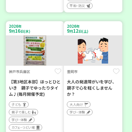
平和・防災
2026
2026
年
年
9
16
9
12
月
日(水)
月
日(土)
神戸市兵庫区
豊岡市
【第3地区本部】ほっとひと
大人の発達障がいを学び、
いき 親子でゆったりタイ
親子で心を軽くしません
ム♪(毎月開催予定)
か？
子ども
大人向け
親子で楽しむ
学び・体験
学び・体験
カフェ・つどい場