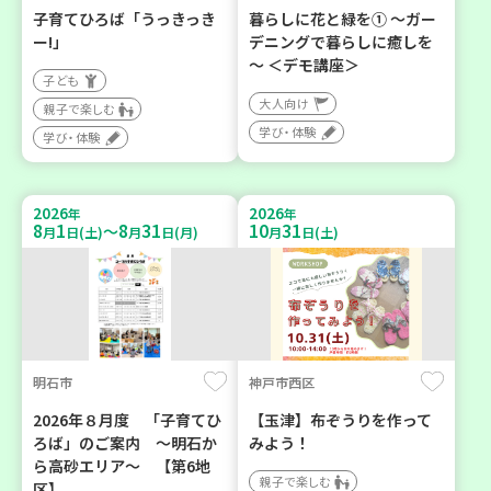
子育てひろば「うっきっき
暮らしに花と緑を① ～ガー
ー!」
デニングで暮らしに癒しを
～ ＜デモ講座＞
子ども
大人向け
親子で楽しむ
学び・体験
学び・体験
2026
2026
年
年
8
1
8
31
10
31
～
月
日(土)
月
日(月)
月
日(土)
明石市
神戸市西区
2026年８月度 「子育てひ
【玉津】布ぞうりを作って
ろば」のご案内 ～明石か
みよう！
ら高砂エリア～ 【第6地
親子で楽しむ
区】