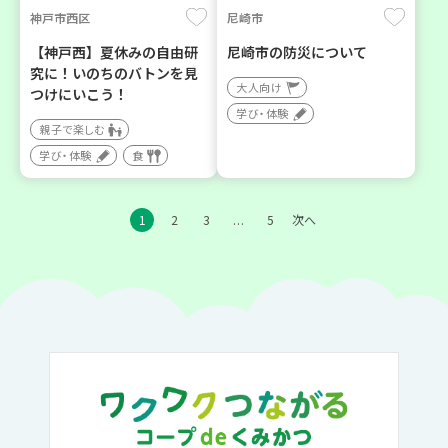
神戸市西区
尼崎市
【神戸西】夏休みの自由研
尼崎市の防災について
究に！いのちのバトンを見
大人向け
つけにいこう！
学び・体験
親子で楽しむ
学び・体験
食
1
2
3
5
次へ
…