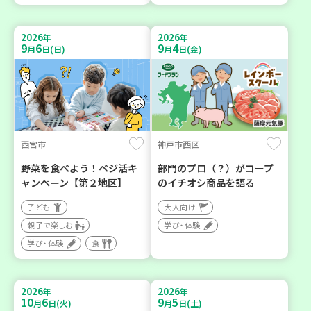
2026
2026
年
年
9
6
9
4
月
日(日)
月
日(金)
西宮市
神戸市西区
野菜を食べよう！ベジ活キ
部門のプロ（？）がコープ
ャンペーン【第２地区】
のイチオシ商品を語る
子ども
大人向け
親子で楽しむ
学び・体験
学び・体験
食
2026
2026
年
年
10
6
9
5
月
日(火)
月
日(土)