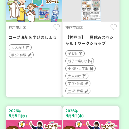
神戸市北区
神戸市西区
コープ洗剤を学びましょう
【神戸西】 夏休みスペシ
ャル！ワークショップ
大人向け
子ども
学び・体験
親子で楽しむ
中・高・大学生
大人向け
学び・体験
芸術・音楽
2026
2026
年
年
9
9
9
9
月
日(水)
月
日(水)