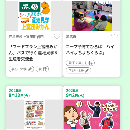
西牟婁郡上富田町岩田
姫路市
「フードプラン上富田みか
コープ子育てひろば「ハイ
ん」バスで行く 産地見学＆
ハイよちよちくらぶ」
生産者交流会
親子で楽しむ
学び・体験
食
学び・体験
2026
2026
年
年
8
18
9
2
月
日(火)
月
日(水)