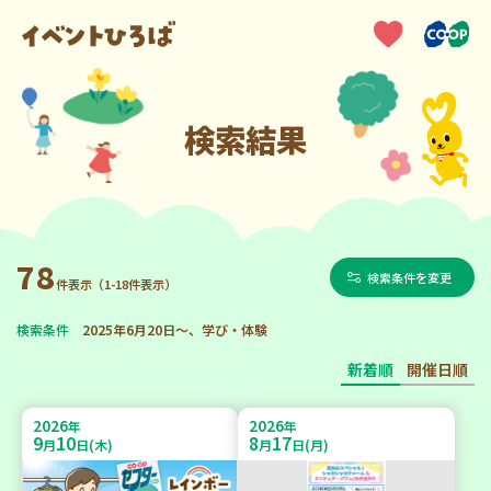
検索結果
78
検索条件を変更
件表示（1-18件表示）
検索条件
2025年6月20日～、学び・体験
新着順
開催日順
2026
2026
年
年
9
10
8
17
月
日(木)
月
日(月)