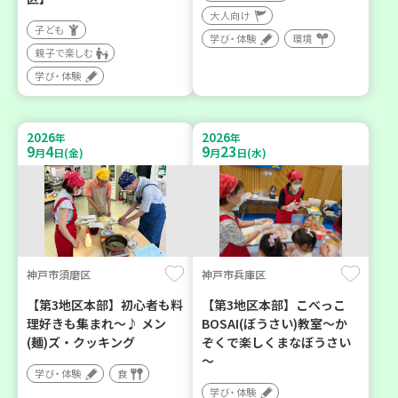
大人向け
子ども
学び・体験
環境
親子で楽しむ
学び・体験
2026
2026
年
年
9
4
9
23
月
日(金)
月
日(水)
神戸市須磨区
神戸市兵庫区
【第3地区本部】初心者も料
【第3地区本部】こべっこ
理好きも集まれ～♪ メン
BOSAI(ぼうさい)教室～か
(麺)ズ・クッキング
ぞくで楽しくまなぼうさい
～
学び・体験
食
学び・体験