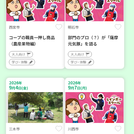
西宮市
明石市
コープの職員一押し商品
部門のプロ（？）が「薩摩
（農産果物編）
元気豚」を語る
大人向け
大人向け
学び・体験
学び・体験
2026
2026
年
年
9
4
9
7
月
日(金)
月
日(月)
三木市
川西市