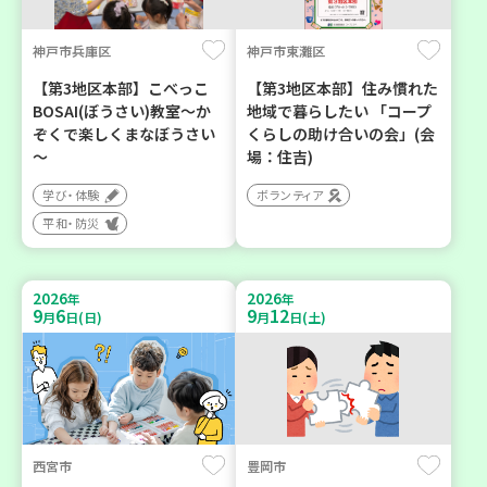
神戸市兵庫区
神戸市東灘区
【第3地区本部】こべっこ
【第3地区本部】住み慣れた
BOSAI(ぼうさい)教室～か
地域で暮らしたい 「コープ
ぞくで楽しくまなぼうさい
くらしの助け合いの会」(会
～
場：住吉)
学び・体験
ボランティア
平和・防災
2026
2026
年
年
9
6
9
12
月
日(日)
月
日(土)
西宮市
豊岡市