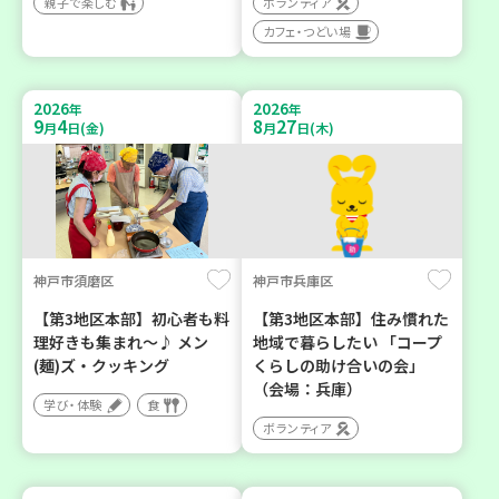
親子で楽しむ
ボランティア
カフェ・つどい場
2026
2026
年
年
9
4
8
27
月
日(金)
月
日(木)
神戸市須磨区
神戸市兵庫区
【第3地区本部】初心者も料
【第3地区本部】住み慣れた
理好きも集まれ～♪ メン
地域で暮らしたい 「コープ
(麺)ズ・クッキング
くらしの助け合いの会」
（会場：兵庫）
学び・体験
食
ボランティア