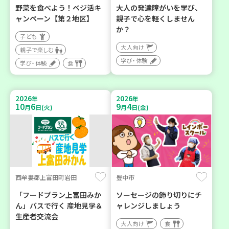
野菜を食べよう！ベジ活キ
大人の発達障がいを学び、
ャンペーン【第２地区】
親子で心を軽くしません
か？
子ども
大人向け
親子で楽しむ
学び・体験
学び・体験
食
2026
2026
年
年
10
6
9
4
月
日(火)
月
日(金)
西牟婁郡上富田町岩田
豊中市
「フードプラン上富田みか
ソーセージの飾り切りにチ
ん」バスで行く 産地見学＆
ャレンジしましょう
生産者交流会
大人向け
食