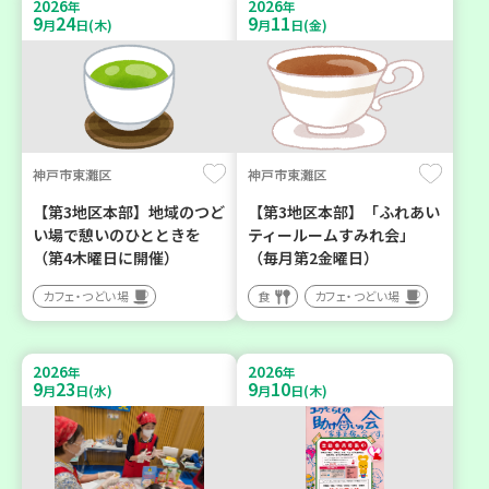
2026
2026
年
年
9
24
9
11
月
日(木)
月
日(金)
神戸市東灘区
神戸市東灘区
【第3地区本部】地域のつど
【第3地区本部】「ふれあい
い場で憩いのひとときを
ティールームすみれ会」
（第4木曜日に開催）
（毎月第2金曜日）
カフェ・つどい場
食
カフェ・つどい場
2026
2026
年
年
9
23
9
10
月
日(水)
月
日(木)