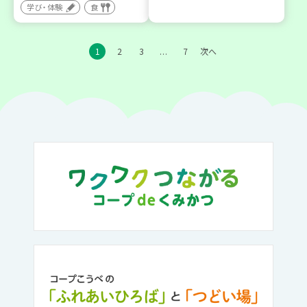
学び・体験
食
1
2
3
7
次へ
…