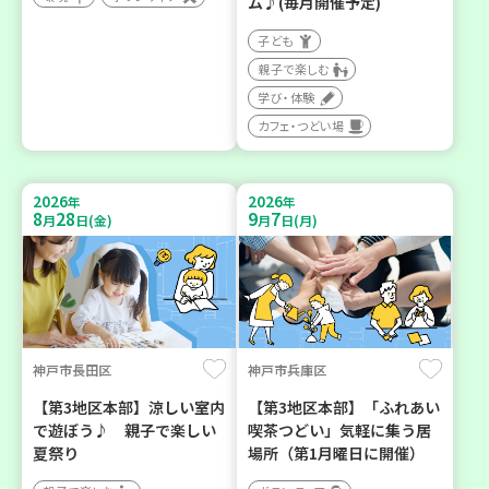
ム♪(毎月開催予定)
子ども
親子で楽しむ
学び・体験
カフェ・つどい場
2026
2026
年
年
8
28
9
7
月
日(金)
月
日(月)
神戸市長田区
神戸市兵庫区
【第3地区本部】涼しい室内
【第3地区本部】「ふれあい
で遊ぼう♪ 親子で楽しい
喫茶つどい」気軽に集う居
夏祭り
場所（第1月曜日に開催）