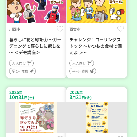
川西市
西宮市
暮らしに花と緑を① ～ガー
チャレンジ！ローリングス
デニングで暮らしに癒しを
トック ～いつもの食材で備
～ ＜デモ講座＞
えよう～
大人向け
大人向け
学び・体験
平和・防災
2026
2026
年
年
10
31
8
21
月
日(土)
月
日(金)