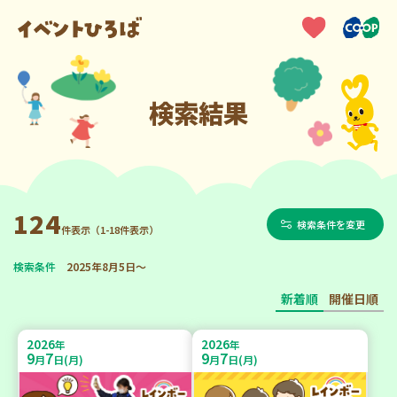
検索結果
124
検索条件を変更
件表示（1-18件表示）
検索条件
2025年8月5日～
新着順
開催日順
2026
2026
年
年
9
7
9
7
月
日(月)
月
日(月)