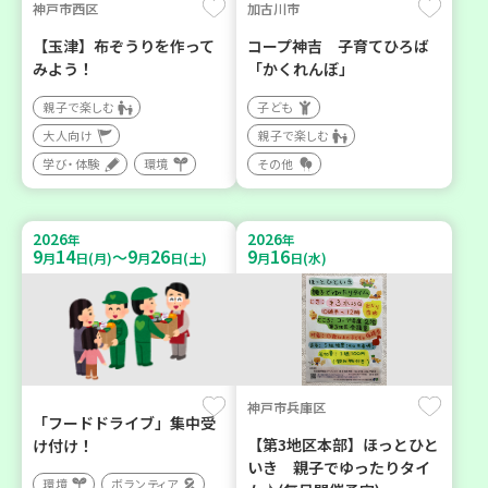
神戸市西区
加古川市
【玉津】布ぞうりを作って
コープ神吉 子育てひろば
みよう！
「かくれんぼ」
親子で楽しむ
子ども
大人向け
親子で楽しむ
学び・体験
環境
その他
2026
2026
年
年
9
14
9
26
9
16
～
月
日(月)
月
日(土)
月
日(水)
神戸市兵庫区
「フードドライブ」集中受
【第3地区本部】ほっとひと
け付け！
いき 親子でゆったりタイ
環境
ボランティア