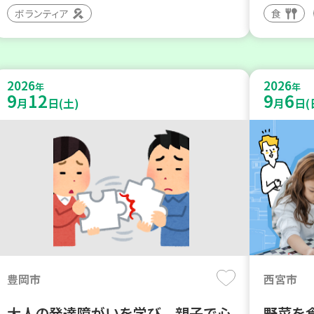
ボランティア
食
2026
2026
年
年
9
12
9
6
月
日(土)
月
日(
豊岡市
西宮市
大人の発達障がいを学び、親子で心
野菜を