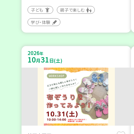
子ども
親子で楽しむ
学び・体験
2026
年
10
31
月
日(土)