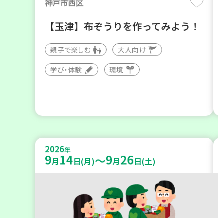
神戸市西区
【玉津】布ぞうりを作ってみよう！
親子で楽しむ
大人向け
学び・体験
環境
2026
年
9
14
9
26
～
月
日(月)
月
日(土)