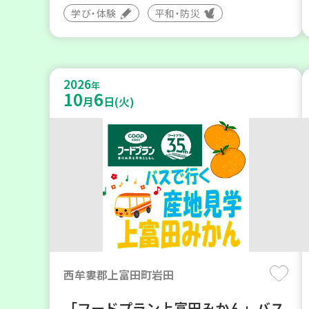
学び・体験
平和・防災
2026
年
10
6
月
日(火)
西牟婁郡上富田町岩田
「フードプラン上富田みかん」バス