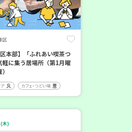
庫区
地区本部】「ふれあい喫茶つ
気軽に集う居場所（第1月曜
催）
ィア
カフェ・つどい場
(木)