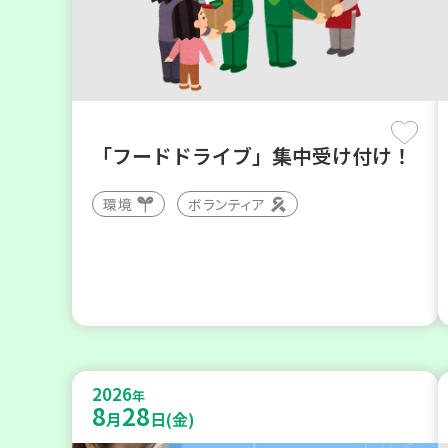
「フードドライブ」集中受け付け！
環境
ボランティア
2026
年
8
28
月
日(金)