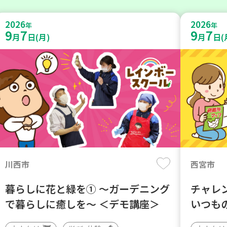
2026
2026
年
年
9
7
9
7
月
日(月)
月
日(
川西市
西宮市
暮らしに花と緑を① ～ガーデニング
チャレ
で暮らしに癒しを～ ＜デモ講座＞
いつも