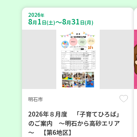
2026
年
8
1
8
31
～
月
日(土)
月
日(月)
明石市
2026年８月度 「子育てひろば」
のご案内 ～明石から高砂エリア
～ 【第6地区】