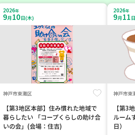
2026
2026
年
年
9
10
9
11
月
日(木)
月
日
神戸市東灘区
神戸市東
【第3地区本部】住み慣れた地域で
【第3
暮らしたい 「コープくらしの助け合
ルーム
いの会」(会場：住吉)
日）