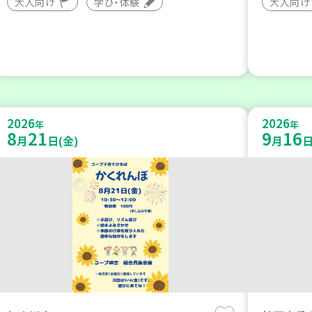
大人向け
学び・体験
大人向け
2026
2026
年
年
8
21
9
16
月
日(金)
月
日