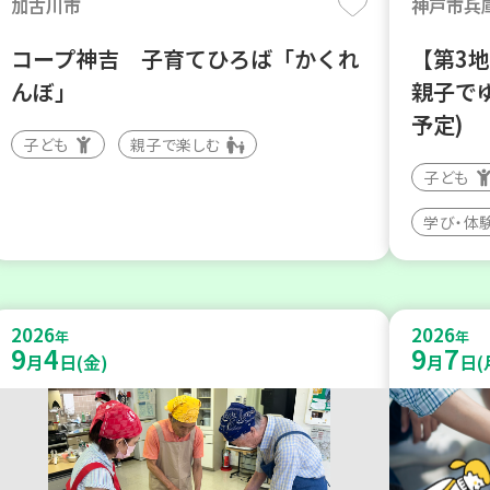
加古川市
神戸市兵
コープ神吉 子育てひろば「かくれ
【第3
んぼ」
親子で
予定)
子ども
親子で楽しむ
子ども
学び・体
2026
2026
年
年
9
4
9
7
月
日(金)
月
日(