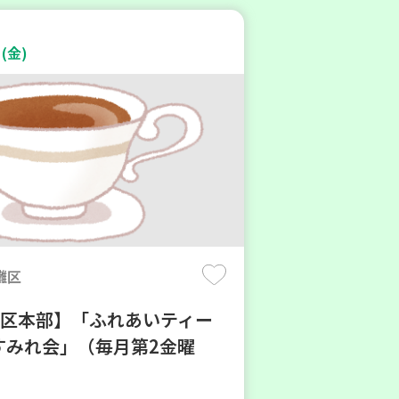
(金)
灘区
地区本部】「ふれあいティー
すみれ会」（毎月第2金曜