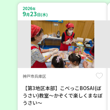
2026
年
9
23
月
日(水)
神戸市兵庫区
【第3地区本部】こべっこBOSAI(ぼ
うさい)教室～かぞくで楽しくまなぼ
うさい～