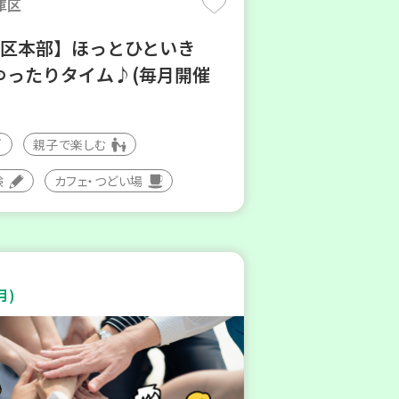
庫区
地区本部】ほっとひといき
ゆったりタイム♪(毎月開催
親子で楽しむ
験
カフェ・つどい場
月)