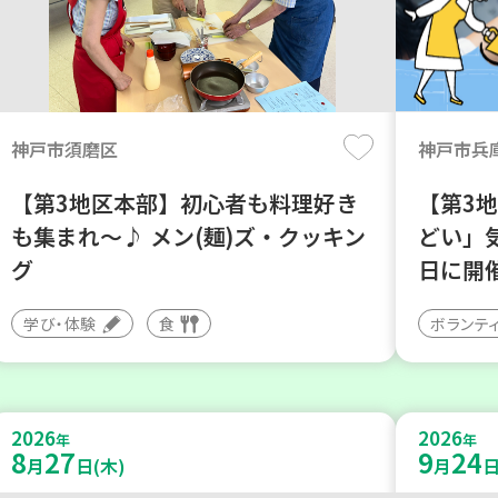
神戸市須磨区
神戸市兵
【第3地区本部】初心者も料理好き
【第3
も集まれ～♪ メン(麺)ズ・クッキン
どい」
グ
日に開
学び・体験
食
ボランテ
2026
2026
年
年
8
27
9
24
月
日(木)
月
日