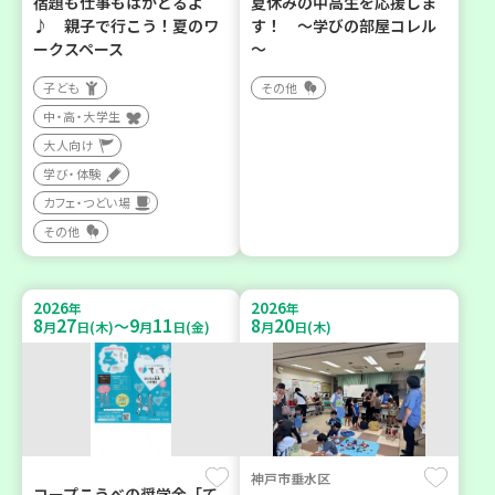
宿題も仕事もはかどるよ
夏休みの中高生を応援しま
♪ 親子で行こう！夏のワ
す！ ～学びの部屋コレル
ークスペース
～
子ども
その他
中・高・大学生
大人向け
学び・体験
カフェ・つどい場
その他
2026
2026
年
年
8
27
9
11
8
20
～
月
日(木)
月
日(金)
月
日(木)
神戸市垂水区
コープこうべの奨学金「て