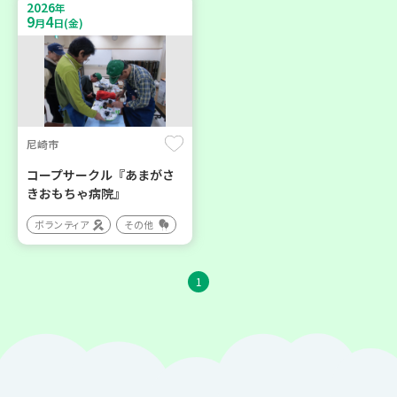
2026
年
9
4
月
日(金)
尼崎市
コープサークル『あまがさ
きおもちゃ病院』
ボランティア
その他
1