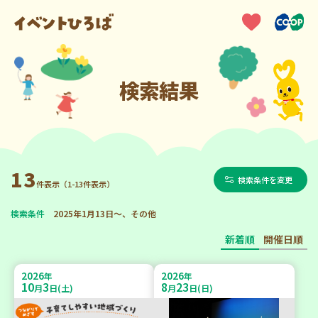
検索結果
13
検索条件を変更
件表示（1-13件表示）
検索条件
2025年1月13日～、その他
新着順
開催日順
2026
2026
年
年
10
3
8
23
月
日(土)
月
日(日)