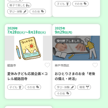
子ども
その他
親子で楽しむ
学び・体験
その他
2026
2025
年
年
7
28
8
18
9
29
～
月
日(火)
月
日(火)
月
日(月)
受付終了しました
姫路市
神戸市西区
夏休み子ども応援企画×コ
おひとりさまのお金「老後
レル姫路田寺
の備え・終活」
子ども
その他
学び・体験
環境
その他