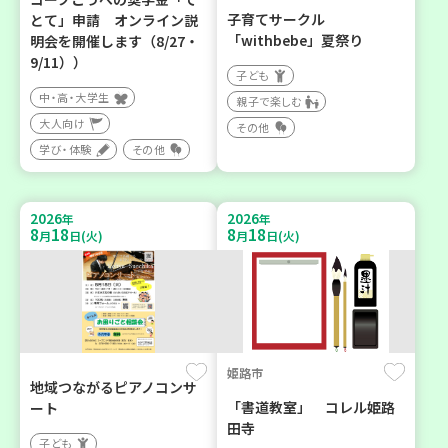
子育てサークル
とて」申請 オンライン説
「withbebe」夏祭り
明会を開催します（8/27・
9/11））
子ども
中・高・大学生
親子で楽しむ
大人向け
その他
学び・体験
その他
2026
2026
年
年
8
18
8
18
月
日(火)
月
日(火)
姫路市
地域つながるピアノコンサ
「書道教室」 コレル姫路
ート
田寺
子ども