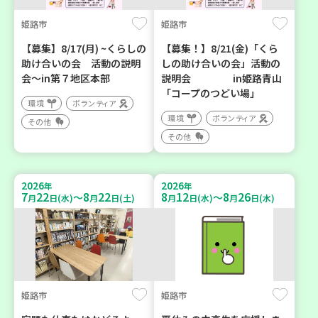
姫路市
姫路市
【募集】8/17(月) ~くらしの
【募集！】8/21(金)「くら
助け合いの会 活動の説明
しの助け合いの会」活動の
会～in第７地区本部
説明会 in姫路青山
「コープのつどい場」
環境
ボランティア
環境
ボランティア
その他
その他
2026
2026
年
年
7
22
8
22
8
12
8
26
～
～
月
日(水)
月
日(土)
月
日(水)
月
日(水)
姫路市
姫路市