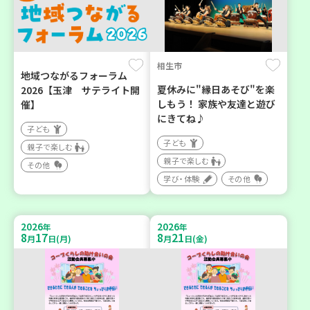
相生市
地域つながるフォーラム
夏休みに"縁日あそび"を楽
2026【玉津 サテライト開
しもう！ 家族や友達と遊び
催】
にきてね♪
子ども
子ども
親子で楽しむ
親子で楽しむ
その他
学び・体験
その他
2026
2026
年
年
8
17
8
21
月
日(月)
月
日(金)