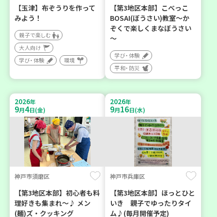
【玉津】布ぞうりを作って
【第3地区本部】こべっこ
みよう！
BOSAI(ぼうさい)教室～か
ぞくで楽しくまなぼうさい
親子で楽しむ
～
大人向け
学び・体験
学び・体験
環境
平和・防災
2026
2026
年
年
9
4
9
16
月
日(金)
月
日(水)
神戸市須磨区
神戸市兵庫区
【第3地区本部】初心者も料
【第3地区本部】ほっとひと
理好きも集まれ～♪ メン
いき 親子でゆったりタイ
(麺)ズ・クッキング
ム♪(毎月開催予定)