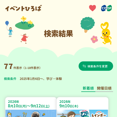
検索結果
77
検索条件を変更
件表示（1-18件表示）
検索条件
2025年1月6日～、学び・体験
新着順
開催日順
2026
2026
年
年
8
10
9
12
9
10
～
月
日(月)
月
日(土)
月
日(木)