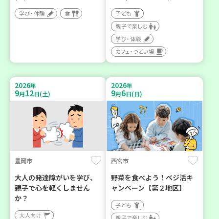
学び・体験
食
子ども
親子で楽しむ
学び・体験
カフェ・つどい場
2026
2026
年
年
9
12
9
6
月
日(土)
月
日(日)
豊岡市
西宮市
大人の発達障がいを学び、
野菜を食べよう！ベジ活キ
親子で心を軽くしません
ャンペーン【第２地区】
か？
子ども
大人向け
親子で楽しむ