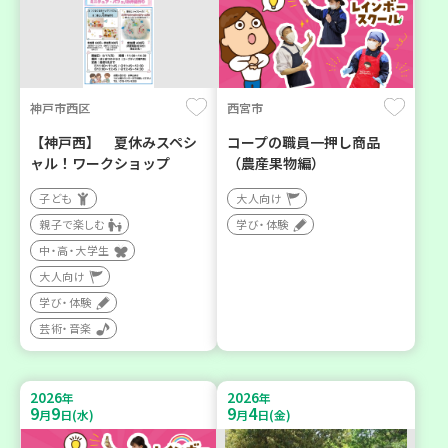
神戸市西区
西宮市
【神戸西】 夏休みスペシ
コープの職員一押し商品
ャル！ワークショップ
（農産果物編）
子ども
大人向け
親子で楽しむ
学び・体験
中・高・大学生
大人向け
学び・体験
芸術・音楽
2026
2026
年
年
9
9
9
4
月
日(水)
月
日(金)