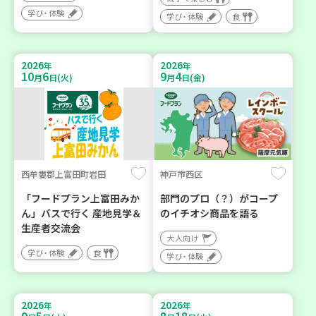
学び・体験
学び・体験
食
2026
2026
年
年
10
6
9
4
月
日(火)
月
日(金)
西牟婁郡上富田町岩田
神戸市西区
「フードプラン上富田みか
部門のプロ（？）がコープ
ん」バスで行く 産地見学＆
のイチオシ商品を語る
生産者交流会
大人向け
学び・体験
食
学び・体験
2026
2026
年
年