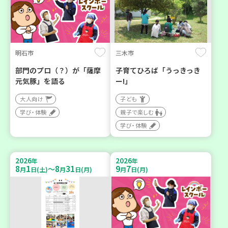
明石市
三木市
部門のプロ（？）が「薩摩
子育てひろば「うっきっき
元気豚」を語る
ー!」
大人向け
子ども
学び・体験
親子で楽しむ
学び・体験
2026
2026
年
年
8
1
8
31
9
7
～
月
日(土)
月
日(月)
月
日(月)