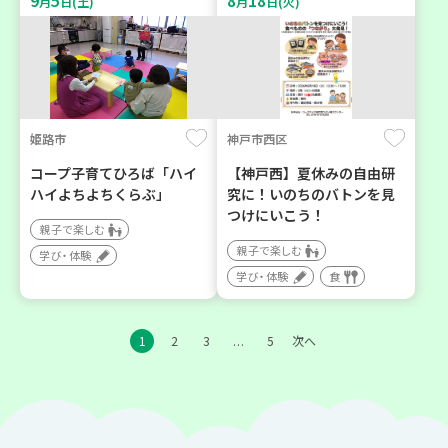
9
5
8
18
月
日(土)
月
日(火)
姫路市
神戸市西区
コープ子育てひろば「ハイ
【神戸西】夏休みの自由研
ハイよちよちくらぶ」
究に！いのちのバトンを見
つけにいこう！
親子で楽しむ
親子で楽しむ
学び・体験
学び・体験
食
1
2
3
5
次へ
…