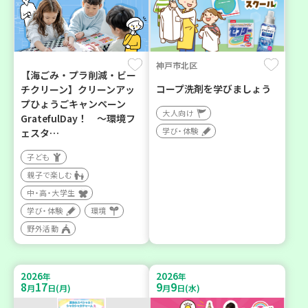
神戸市北区
【海ごみ・プラ削減・ビー
コープ洗剤を学びましょう
チクリーン】クリーンアッ
プひょうごキャンペーン
大人向け
GratefulDay！ ～環境フ
学び・体験
ェスタ…
子ども
親子で楽しむ
中・高・大学生
学び・体験
環境
野外活動
2026
2026
年
年
8
17
9
9
月
日(月)
月
日(水)