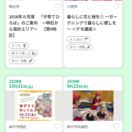
明石市
川西市
2026年８月度 「子育てひ
暮らしに花と緑を① ～ガー
ろば」のご案内 ～明石か
デニングで暮らしに癒しを
ら高砂エリア～ 【第6地
～ ＜デモ講座＞
区】
大人向け
子ども
学び・体験
親子で楽しむ
学び・体験
2026
2026
年
年
10
31
9
23
月
日(土)
月
日(水)
神戸市西区
神戸市兵庫区