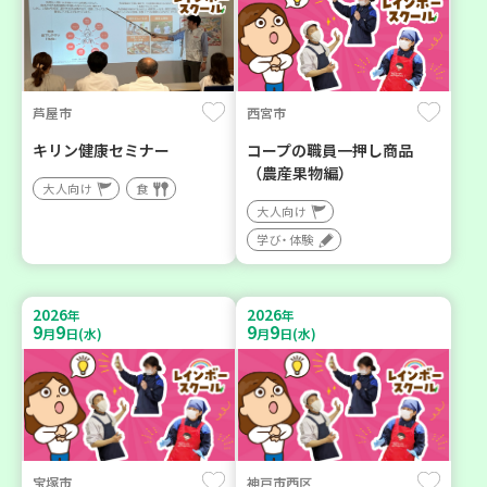
芦屋市
西宮市
キリン健康セミナー
コープの職員一押し商品
（農産果物編）
大人向け
食
大人向け
学び・体験
2026
2026
年
年
9
9
9
9
月
日(水)
月
日(水)
宝塚市
神戸市西区