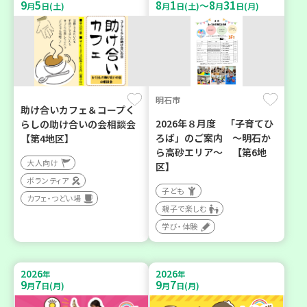
9
5
8
1
8
31
～
月
日(土)
月
日(土)
月
日(月)
明石市
助け合いカフェ＆コープく
2026年８月度 「子育てひ
らしの助け合いの会相談会
ろば」のご案内 ～明石か
【第4地区】
ら高砂エリア～ 【第6地
大人向け
区】
ボランティア
子ども
カフェ・つどい場
親子で楽しむ
学び・体験
2026
2026
年
年
9
7
9
7
月
日(月)
月
日(月)