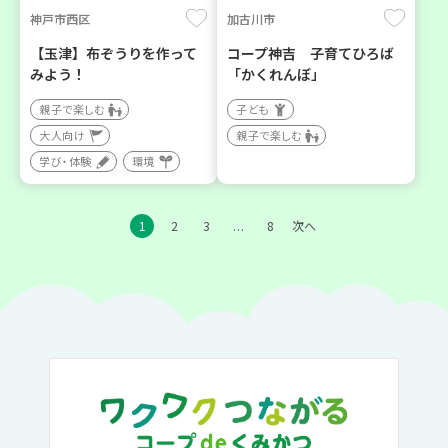
神戸市西区
加古川市
【玉津】布ぞうりを作って
コープ神吉 子育てひろば
みよう！
「かくれんぼ」
親子で楽しむ
子ども
大人向け
親子で楽しむ
学び・体験
環境
1
2
3
8
次へ
…