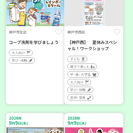
神戸市北区
神戸市西区
コープ洗剤を学びましょう
【神戸西】 夏休みスペシ
ャル！ワークショップ
大人向け
子ども
学び・体験
親子で楽しむ
中・高・大学生
大人向け
学び・体験
芸術・音楽
2026
2026
年
年
9
9
9
9
月
日(水)
月
日(水)