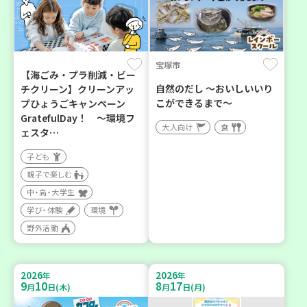
宝塚市
【海ごみ・プラ削減・ビー
自然のだし ～おいしいいり
チクリーン】クリーンアッ
こができるまで～
プひょうごキャンペーン
GratefulDay！ ～環境フ
大人向け
食
ェスタ…
子ども
親子で楽しむ
中・高・大学生
学び・体験
環境
野外活動
2026
2026
年
年
9
10
8
17
月
日(木)
月
日(月)