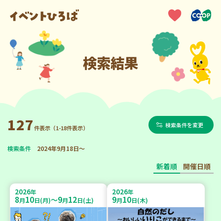
検索結果
127
検索条件を変更
件表示（1-18件表示）
検索条件
2024年9月18日～
新着順
開催日順
2026
2026
年
年
8
10
9
12
9
10
～
月
日(月)
月
日(土)
月
日(木)