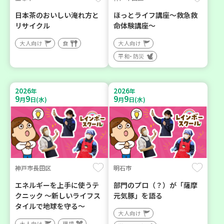
日本茶のおいしい淹れ方と
ほっとライフ講座～救急救
リサイクル
命体験講座～
大人向け
食
大人向け
平和・防災
2026
2026
年
年
9
9
9
9
月
日(水)
月
日(水)
神戸市長田区
明石市
エネルギーを上手に使うテ
部門のプロ（？）が「薩摩
クニック ～新しいライフス
元気豚」を語る
タイルで地球を守る～
大人向け
大人向け
環境