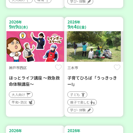
学び・体験
2026
2026
年
年
9
9
9
4
月
日(水)
月
日(金)
神戸市西区
三木市
ほっとライフ講座 ～救急救
子育てひろば「うっきっき
命体験講座～
ー!」
大人向け
子ども
平和・防災
親子で楽しむ
学び・体験
2026
2026
年
年