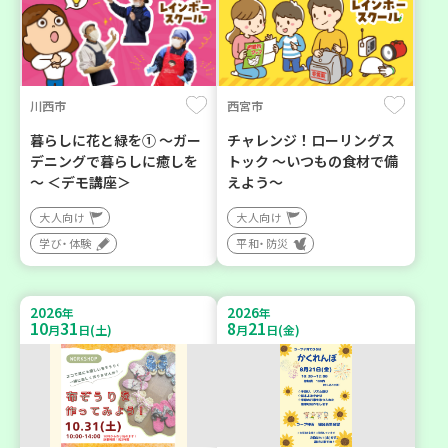
川西市
西宮市
暮らしに花と緑を① ～ガー
チャレンジ！ローリングス
デニングで暮らしに癒しを
トック ～いつもの食材で備
～ ＜デモ講座＞
えよう～
大人向け
大人向け
学び・体験
平和・防災
2026
2026
年
年
10
31
8
21
月
日(土)
月
日(金)