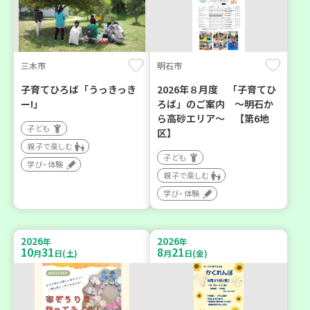
三木市
明石市
子育てひろば「うっきっき
2026年８月度 「子育てひ
ー!」
ろば」のご案内 ～明石か
ら高砂エリア～ 【第6地
子ども
区】
親子で楽しむ
子ども
学び・体験
親子で楽しむ
学び・体験
2026
2026
年
年
10
31
8
21
月
日(土)
月
日(金)