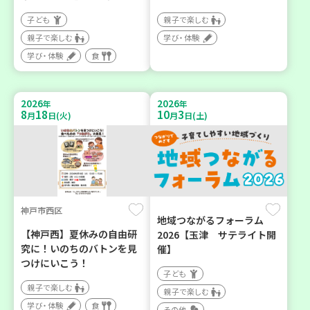
子ども
親子で楽しむ
親子で楽しむ
学び・体験
学び・体験
食
2026
2026
年
年
8
18
10
3
月
日(火)
月
日(土)
神戸市西区
地域つながるフォーラム
【神戸西】夏休みの自由研
2026【玉津 サテライト開
究に！いのちのバトンを見
催】
つけにいこう！
子ども
親子で楽しむ
親子で楽しむ
学び・体験
食
その他