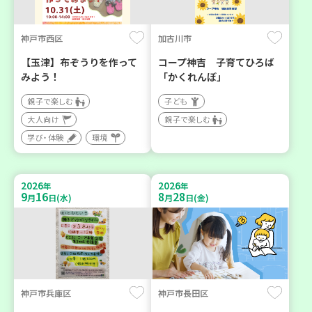
神戸市西区
加古川市
【玉津】布ぞうりを作って
コープ神吉 子育てひろば
みよう！
「かくれんぼ」
親子で楽しむ
子ども
大人向け
親子で楽しむ
学び・体験
環境
2026
2026
年
年
9
16
8
28
月
日(水)
月
日(金)
神戸市兵庫区
神戸市長田区