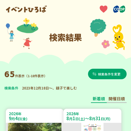
検索結果
65
検索条件を変更
件表示（1-18件表示）
検索条件
2023年12月18日～、親子で楽しむ
新着順
開催日順
2026
2026
年
年
9
4
8
1
8
31
～
月
日(金)
月
日(土)
月
日(月)