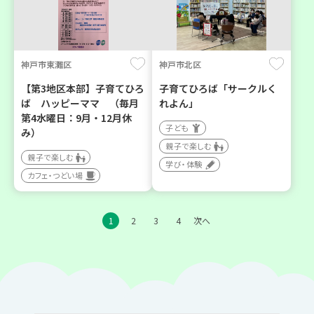
神戸市東灘区
神戸市北区
【第3地区本部】子育てひろ
子育てひろば「サークルく
ば ハッピーママ （毎月
れよん」
第4水曜日：9月・12月休
子ども
み）
親子で楽しむ
親子で楽しむ
学び・体験
カフェ・つどい場
1
2
3
4
次へ