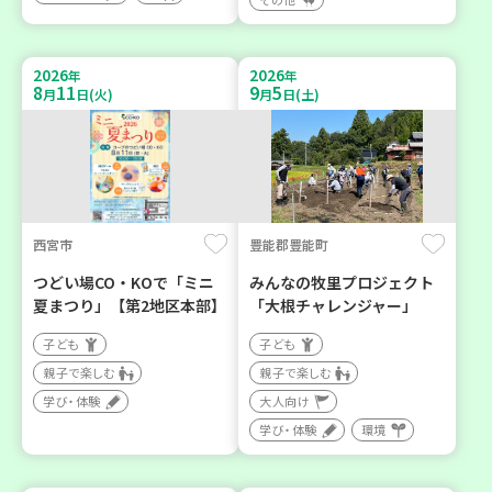
2026
2026
年
年
8
11
9
5
月
日(火)
月
日(土)
西宮市
豊能郡豊能町
つどい場CO・KOで「ミニ
みんなの牧里プロジェクト
夏まつり」【第2地区本部】
「大根チャレンジャー」
子ども
子ども
親子で楽しむ
親子で楽しむ
学び・体験
大人向け
学び・体験
環境