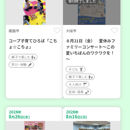
受付終了しました
姫路市
大阪市
コープ子育てひろば「こち
８月21日（金） 夏休みフ
ょ☆こちょ」
ァミリーコンサート～この
夏いちばんのワクワクを！
親子で楽しむ
～
学び・体験
子ども
親子で楽しむ
大人向け
芸術・音楽
2026
2026
年
年
8
26
8
16
月
日(水)
月
日(日)