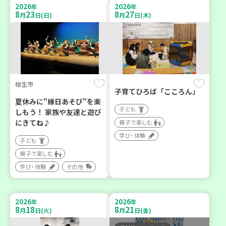
2026
2026
年
年
8
23
8
27
月
日(日)
月
日(木)
相生市
子育てひろば「こころん」
夏休みに"縁日あそび"を楽
子ども
しもう！ 家族や友達と遊び
にきてね♪
親子で楽しむ
学び・体験
子ども
親子で楽しむ
学び・体験
その他
2026
2026
年
年
8
18
8
21
月
日(火)
月
日(金)