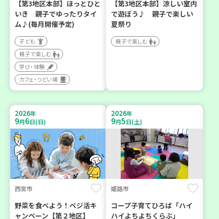
【第3地区本部】ほっとひと
【第3地区本部】涼しい室内
いき 親子でゆったりタイ
で遊ぼう♪ 親子で楽しい
ム♪(毎月開催予定)
夏祭り
子ども
親子で楽しむ
親子で楽しむ
学び・体験
カフェ・つどい場
2026
2026
年
年
9
6
9
5
月
日(日)
月
日(土)
西宮市
姫路市
野菜を食べよう！ベジ活キ
コープ子育てひろば「ハイ
ャンペーン【第２地区】
ハイよちよちくらぶ」