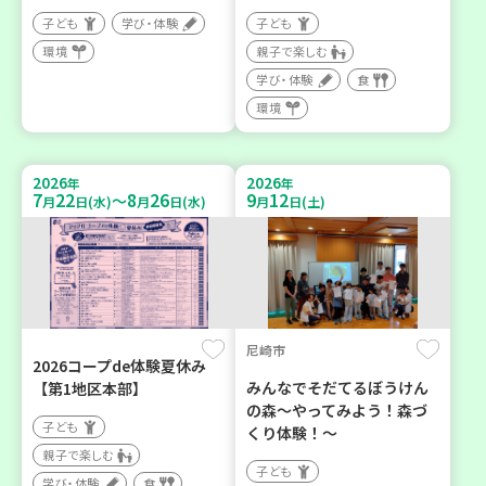
子ども
学び・体験
子ども
環境
親子で楽しむ
学び・体験
食
環境
2026
2026
年
年
7
22
8
26
9
12
～
月
日(水)
月
日(水)
月
日(土)
尼崎市
2026コープde体験夏休み
みんなでそだてるぼうけん
【第1地区本部】
の森～やってみよう！森づ
子ども
くり体験！～
親子で楽しむ
子ども
学び・体験
食