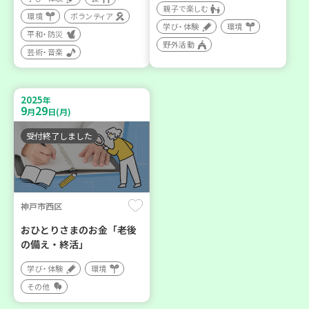
親子で楽しむ
環境
ボランティア
学び・体験
環境
平和・防災
野外活動
芸術・音楽
2025
年
9
29
月
日(月)
受付終了しました
神戸市西区
おひとりさまのお金「老後
の備え・終活」
学び・体験
環境
その他