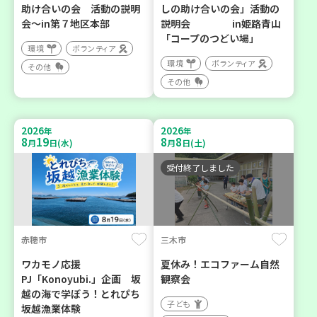
助け合いの会 活動の説明
しの助け合いの会」活動の
会～in第７地区本部
説明会 in姫路青山
「コープのつどい場」
環境
ボランティア
環境
ボランティア
その他
その他
2026
2026
年
年
8
19
8
8
月
日(水)
月
日(土)
受付終了しました
赤穂市
三木市
ワカモノ応援
夏休み！エコファーム自然
PJ「Konoyubi.」企画 坂
観察会
越の海で学ぼう！とれぴち
子ども
坂越漁業体験