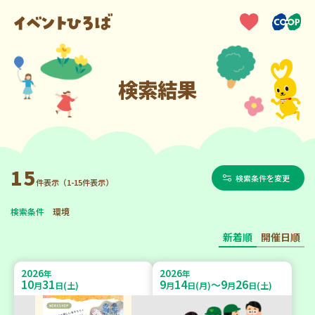
検索結果
15
検索条件を変更
件表示（1-15件表示）
検索条件
環境
新着順
開催日順
2026
2026
年
年
10
31
9
14
9
26
～
月
日(土)
月
日(月)
月
日(土)