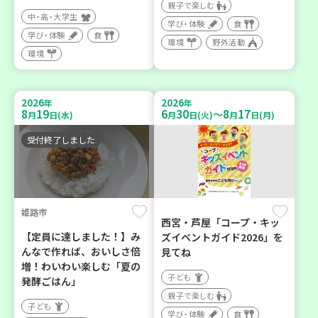
親子で楽しむ
中・高・大学生
学び・体験
食
学び・体験
食
環境
野外活動
環境
2026
2026
年
年
8
19
6
30
8
17
～
月
日(水)
月
日(火)
月
日(月)
受付終了しました
姫路市
西宮・芦屋「コープ・キッ
【定員に達しました！】み
ズイベントガイド2026」を
んなで作れば、おいしさ倍
見てね
増！わいわい楽しむ「夏の
子ども
発酵ごはん」
親子で楽しむ
子ども
学び・体験
食