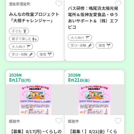
豊能郡豊能町
バス研修：鳴尾浜太陽光発
みんなの牧里プロジェクト
電所＆阪神友愛食品・ゆう
「大根チャレンジャー」
あいサポート＆（株）エフ
ピコ
子ども
大人向け
親子で楽しむ
学び・体験
環境
大人向け
学び・体験
環境
2026
2026
年
年
8
17
8
21
月
日(月)
月
日(金)
姫路市
姫路市
【募集】8/17(月) ~くらしの
【募集！】8/21(金)「くら