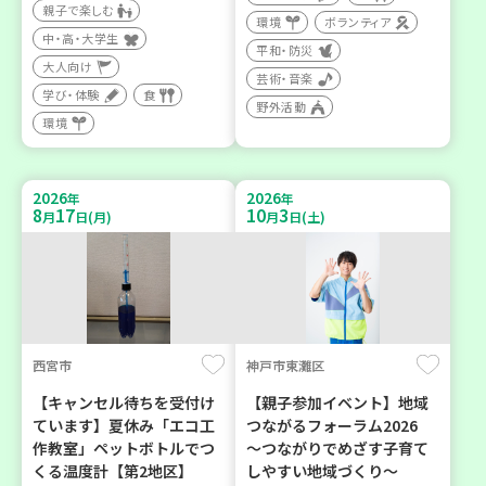
親子で楽しむ
環境
ボランティア
中・高・大学生
平和・防災
大人向け
芸術・音楽
学び・体験
食
野外活動
環境
2026
2026
年
年
8
17
10
3
月
日(月)
月
日(土)
西宮市
神戸市東灘区
【キャンセル待ちを受付け
【親子参加イベント】地域
ています】夏休み「エコ工
つながるフォーラム2026
作教室」ペットボトルでつ
～つながりでめざす子育て
くる温度計【第2地区】
しやすい地域づくり～