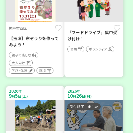
神戸市西区
「フードドライブ」集中受
【玉津】布ぞうりを作って
け付け！
みよう！
環境
ボランティア
親子で楽しむ
大人向け
学び・体験
環境
2026
2026
年
年
9
5
10
26
月
日(土)
月
日(月)
受付終了しました