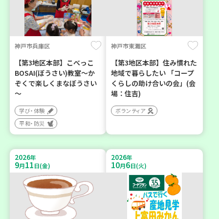
神戸市兵庫区
神戸市東灘区
【第3地区本部】こべっこ
【第3地区本部】住み慣れた
BOSAI(ぼうさい)教室～か
地域で暮らしたい 「コープ
ぞくで楽しくまなぼうさい
くらしの助け合いの会」(会
～
場：住吉)
学び・体験
ボランティア
平和・防災
2026
2026
年
年
9
11
10
6
月
日(金)
月
日(火)