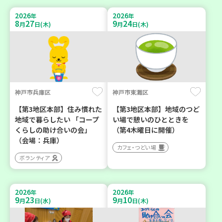
2026
2026
年
年
8
27
9
24
月
日(木)
月
日(木)
神戸市兵庫区
神戸市東灘区
【第3地区本部】住み慣れた
【第3地区本部】地域のつど
地域で暮らしたい 「コープ
い場で憩いのひとときを
くらしの助け合いの会」
（第4木曜日に開催）
（会場：兵庫）
カフェ・つどい場
ボランティア
2026
2026
年
年
9
23
9
10
月
日(水)
月
日(木)