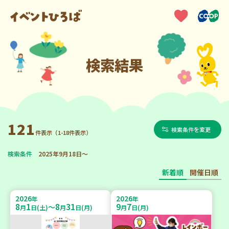
検索結果
121
検索条件を変更
件表示（1-18件表示）
検索条件
2025年9月18日～
新着順
開催日順
2026
2026
年
年
8
1
8
31
9
7
～
月
日(土)
月
日(月)
月
日(月)