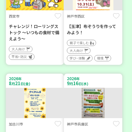
西宮市
神戸市西区
チャレンジ！ローリングス
【玉津】布ぞうりを作って
トック ～いつもの食材で備
みよう！
えよう～
親子で楽しむ
大人向け
大人向け
平和・防災
学び・体験
環境
2026
2026
年
年
8
21
9
16
月
日(金)
月
日(水)
加古川市
神戸市兵庫区