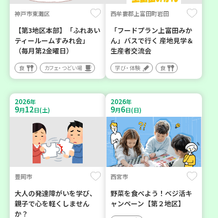
神戸市東灘区
西牟婁郡上富田町岩田
【第3地区本部】「ふれあい
「フードプラン上富田みか
ティールームすみれ会」
ん」バスで行く 産地見学＆
（毎月第2金曜日）
生産者交流会
食
カフェ・つどい場
学び・体験
食
2026
2026
年
年
9
12
9
6
月
日(土)
月
日(日)
豊岡市
西宮市
大人の発達障がいを学び、
野菜を食べよう！ベジ活キ
親子で心を軽くしません
ャンペーン【第２地区】
か？