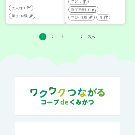
子ども
大人向け
親子で楽しむ
学び・体験
学び・体験
食
1
2
3
7
次へ
…