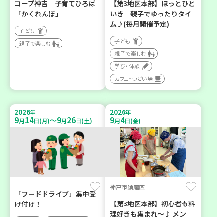
コープ神吉 子育てひろば
【第3地区本部】ほっとひと
「かくれんぼ」
いき 親子でゆったりタイ
ム♪(毎月開催予定)
子ども
子ども
親子で楽しむ
親子で楽しむ
学び・体験
カフェ・つどい場
2026
2026
年
年
9
14
9
26
9
4
～
月
日(月)
月
日(土)
月
日(金)
神戸市須磨区
「フードドライブ」集中受
【第3地区本部】初心者も料
け付け！
理好きも集まれ～♪ メン