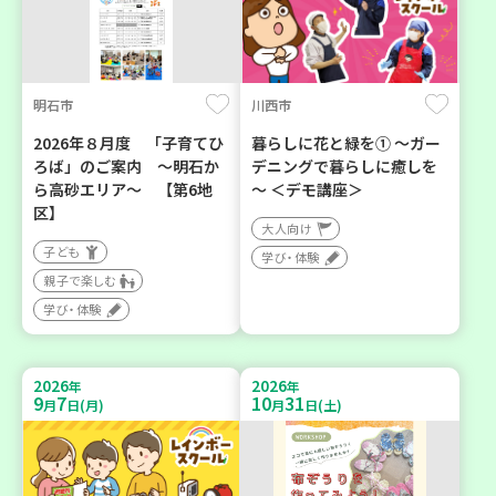
明石市
川西市
2026年８月度 「子育てひ
暮らしに花と緑を① ～ガー
ろば」のご案内 ～明石か
デニングで暮らしに癒しを
ら高砂エリア～ 【第6地
～ ＜デモ講座＞
区】
大人向け
子ども
学び・体験
親子で楽しむ
学び・体験
2026
2026
年
年
9
7
10
31
月
日(月)
月
日(土)