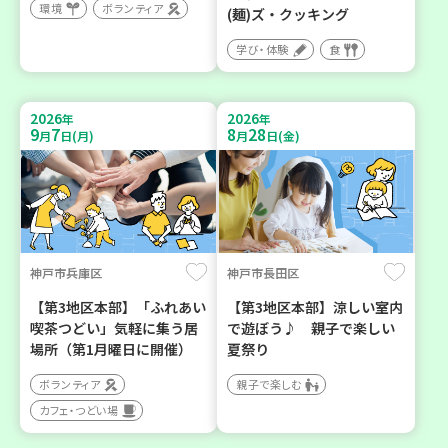
環境
ボランティア
(麺)ズ・クッキング
学び・体験
食
2026
2026
年
年
9
7
8
28
月
日(月)
月
日(金)
神戸市兵庫区
神戸市長田区
【第3地区本部】「ふれあい
【第3地区本部】涼しい室内
喫茶つどい」気軽に集う居
で遊ぼう♪ 親子で楽しい
場所（第1月曜日に開催）
夏祭り
ボランティア
親子で楽しむ
カフェ・つどい場