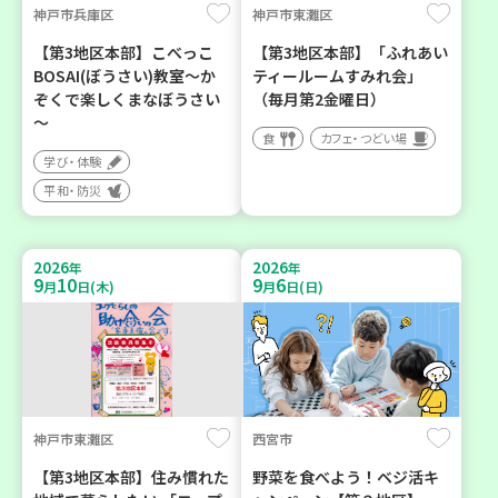
神戸市兵庫区
神戸市東灘区
【第3地区本部】こべっこ
【第3地区本部】「ふれあい
BOSAI(ぼうさい)教室～か
ティールームすみれ会」
ぞくで楽しくまなぼうさい
（毎月第2金曜日）
～
食
カフェ・つどい場
学び・体験
平和・防災
2026
2026
年
年
9
10
9
6
月
日(木)
月
日(日)
神戸市東灘区
西宮市
【第3地区本部】住み慣れた
野菜を食べよう！ベジ活キ