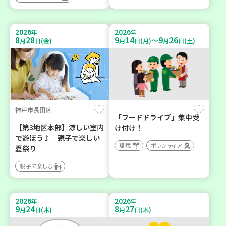
2026
2026
年
年
8
28
9
14
9
26
～
月
日(金)
月
日(月)
月
日(土)
神戸市長田区
「フードドライブ」集中受
【第3地区本部】涼しい室内
け付け！
で遊ぼう♪ 親子で楽しい
環境
ボランティア
夏祭り
親子で楽しむ
2026
2026
年
年
9
24
8
27
月
日(木)
月
日(木)