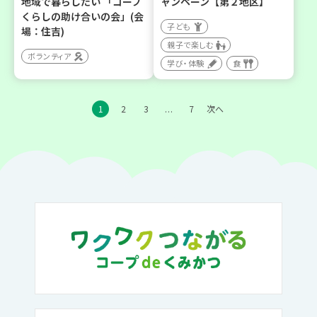
地域で暮らしたい 「コープ
ャンペーン【第２地区】
くらしの助け合いの会」(会
子ども
場：住吉)
親子で楽しむ
ボランティア
学び・体験
食
1
2
3
7
次へ
…