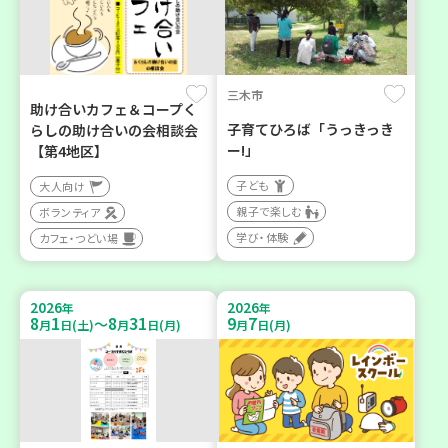
三木市
助け合いカフェ＆コープく
子育てひろば「うっきっき
らしの助け合いの会相談会
ー!」
【第4地区】
子ども
大人向け
親子で楽しむ
ボランティア
学び・体験
カフェ・つどい場
2026
2026
年
年
8
1
8
31
9
7
～
月
日(土)
月
日(月)
月
日(月)