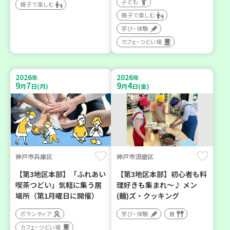
子ども
親子で楽しむ
親子で楽しむ
学び・体験
カフェ・つどい場
2026
2026
年
年
9
7
9
4
月
日(月)
月
日(金)
神戸市兵庫区
神戸市須磨区
【第3地区本部】「ふれあい
【第3地区本部】初心者も料
喫茶つどい」気軽に集う居
理好きも集まれ～♪ メン
場所（第1月曜日に開催）
(麺)ズ・クッキング
ボランティア
学び・体験
食
カフェ・つどい場