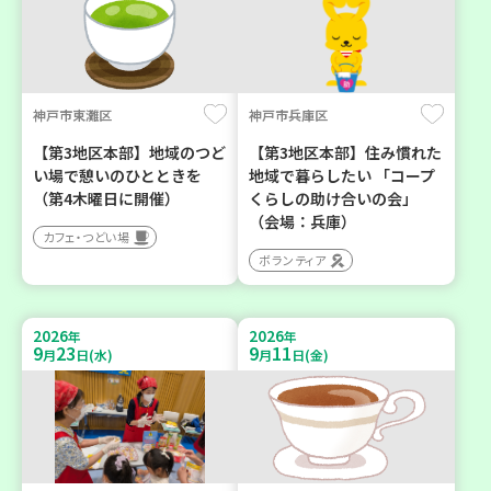
神戸市東灘区
神戸市兵庫区
【第3地区本部】地域のつど
【第3地区本部】住み慣れた
い場で憩いのひとときを
地域で暮らしたい 「コープ
（第4木曜日に開催）
くらしの助け合いの会」
（会場：兵庫）
カフェ・つどい場
ボランティア
2026
2026
年
年
9
23
9
11
月
日(水)
月
日(金)