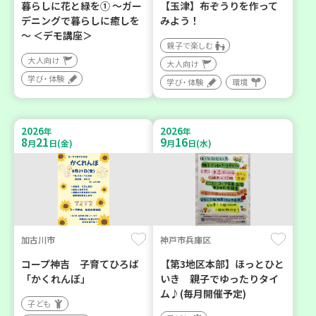
暮らしに花と緑を① ～ガー
【玉津】布ぞうりを作って
デニングで暮らしに癒しを
みよう！
～ ＜デモ講座＞
親子で楽しむ
大人向け
大人向け
学び・体験
学び・体験
環境
2026
2026
年
年
8
21
9
16
月
日(金)
月
日(水)
加古川市
神戸市兵庫区
コープ神吉 子育てひろば
【第3地区本部】ほっとひと
「かくれんぼ」
いき 親子でゆったりタイ
ム♪(毎月開催予定)
子ども