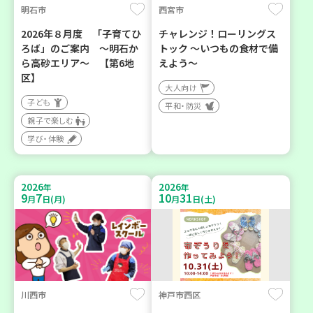
明石市
西宮市
2026年８月度 「子育てひ
チャレンジ！ローリングス
ろば」のご案内 ～明石か
トック ～いつもの食材で備
ら高砂エリア～ 【第6地
えよう～
区】
大人向け
子ども
平和・防災
親子で楽しむ
学び・体験
2026
2026
年
年
9
7
10
31
月
日(月)
月
日(土)
川西市
神戸市西区