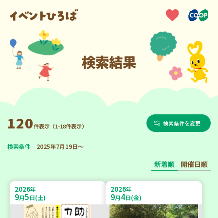
検索結果
120
検索条件を変更
件表示（1-18件表示）
検索条件
2025年7月19日～
新着順
開催日順
2026
2026
年
年
9
5
9
4
月
日(土)
月
日(金)