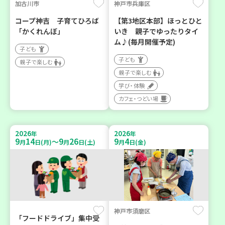
加古川市
神戸市兵庫区
コープ神吉 子育てひろば
【第3地区本部】ほっとひと
「かくれんぼ」
いき 親子でゆったりタイ
ム♪(毎月開催予定)
子ども
子ども
親子で楽しむ
親子で楽しむ
学び・体験
カフェ・つどい場
2026
2026
年
年
9
14
9
26
9
4
～
月
日(月)
月
日(土)
月
日(金)
神戸市須磨区
「フードドライブ」集中受