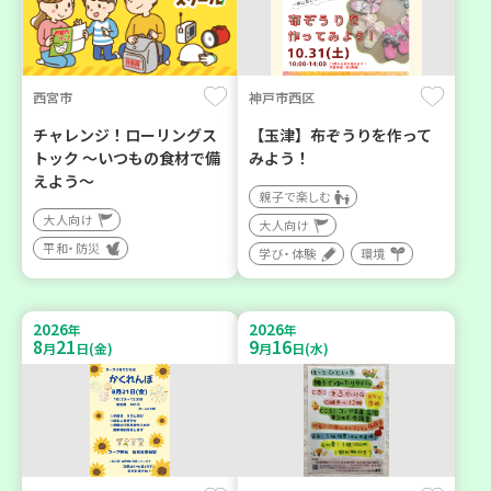
西宮市
神戸市西区
チャレンジ！ローリングス
【玉津】布ぞうりを作って
トック ～いつもの食材で備
みよう！
えよう～
親子で楽しむ
大人向け
大人向け
平和・防災
学び・体験
環境
2026
2026
年
年
8
21
9
16
月
日(金)
月
日(水)