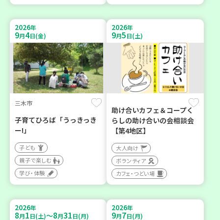
2026
2026
年
年
9
4
9
5
月
日(金)
月
日(土)
三木市
助け合いカフェ＆コープく
子育てひろば「うっきっき
らしの助け合いの会相談会
ー!」
【第4地区】
子ども
大人向け
親子で楽しむ
ボランティア
学び・体験
カフェ・つどい場
2026
2026
年
年
8
1
8
31
9
7
～
月
日(土)
月
日(月)
月
日(月)