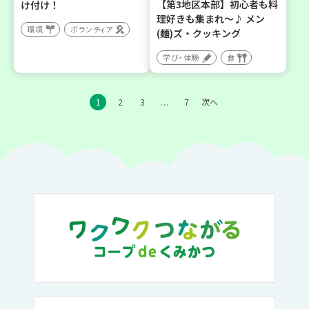
【第3地区本部】初心者も料
け付け！
理好きも集まれ～♪ メン
環境
ボランティア
(麺)ズ・クッキング
学び・体験
食
1
2
3
7
次へ
…