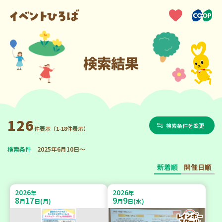
検索結果
126
検索条件を変更
件表示（1-18件表示）
検索条件
2025年6月10日～
新着順
開催日順
2026
2026
年
年
8
17
9
9
月
日(月)
月
日(水)