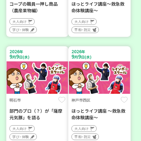
コープの職員一押し商品
ほっとライフ講座～救急救
（農産果物編）
命体験講座～
大人向け
大人向け
学び・体験
平和・防災
2026
2026
年
年
9
9
9
9
月
日(水)
月
日(水)
明石市
神戸市西区
部門のプロ（？）が「薩摩
ほっとライフ講座 ～救急救
元気豚」を語る
命体験講座～
大人向け
大人向け
学び・体験
平和・防災