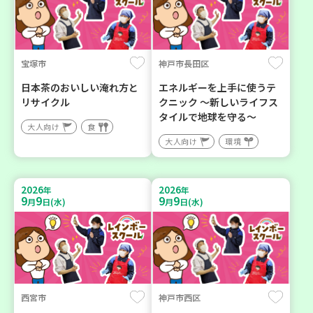
宝塚市
神戸市長田区
日本茶のおいしい淹れ方と
エネルギーを上手に使うテ
リサイクル
クニック ～新しいライフス
タイルで地球を守る～
大人向け
食
大人向け
環境
2026
2026
年
年
9
9
9
9
月
日(水)
月
日(水)
西宮市
神戸市西区