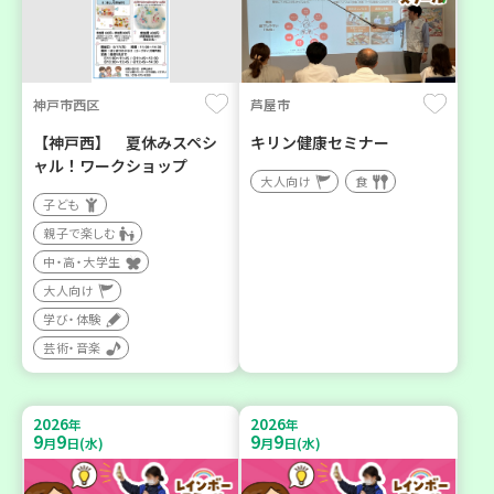
神戸市西区
芦屋市
【神戸西】 夏休みスペシ
キリン健康セミナー
ャル！ワークショップ
大人向け
食
子ども
親子で楽しむ
中・高・大学生
大人向け
学び・体験
芸術・音楽
2026
2026
年
年
9
9
9
9
月
日(水)
月
日(水)