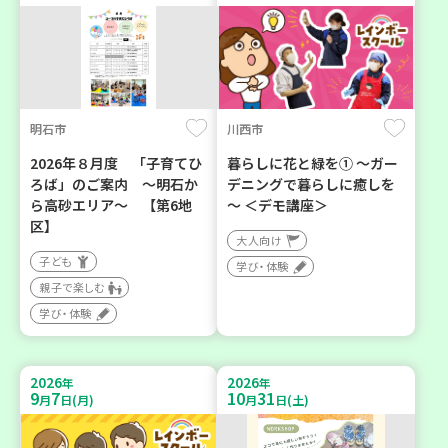
明石市
川西市
2026年８月度 「子育てひ
暮らしに花と緑を① ～ガー
ろば」のご案内 ～明石か
デニングで暮らしに癒しを
ら高砂エリア～ 【第6地
～ ＜デモ講座＞
区】
大人向け
子ども
学び・体験
親子で楽しむ
学び・体験
2026
2026
年
年
9
7
10
31
月
日(月)
月
日(土)