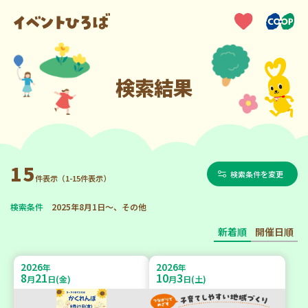
検索結果
15
検索条件を変更
件表示（1-15件表示）
検索条件
2025年8月1日～、その他
新着順
開催日順
2026
2026
年
年
8
21
10
3
月
日(金)
月
日(土)