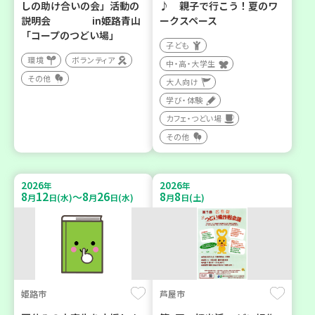
しの助け合いの会」活動の
♪ 親子で行こう！夏のワ
説明会 in姫路青山
ークスペース
「コープのつどい場」
子ども
環境
ボランティア
中・高・大学生
その他
大人向け
学び・体験
カフェ・つどい場
その他
2026
2026
年
年
8
12
8
26
8
8
～
月
日(水)
月
日(水)
月
日(土)
姫路市
芦屋市