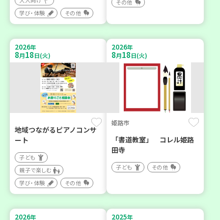
大人向け
その他
学び・体験
その他
2026
2026
年
年
8
18
8
18
月
日(火)
月
日(火)
姫路市
地域つながるピアノコンサ
「書道教室」 コレル姫路
ート
田寺
子ども
子ども
その他
親子で楽しむ
学び・体験
その他
2026
2025
年
年