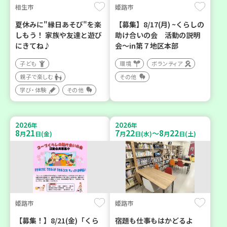
相生市
姫路市
夏休みに"縁日あそび"を楽
【募集】8/17(月) ~くらしの
しもう！ 家族や友達と遊び
助け合いの会 活動の説明
にきてね♪
会～in第７地区本部
子ども
環境
ボランティア
親子で楽しむ
その他
学び・体験
その他
2026
2026
年
年
8
21
7
22
8
22
～
月
日(金)
月
日(水)
月
日(土)
姫路市
姫路市
【募集！】8/21(金)「くら
宿題も仕事もはかどるよ