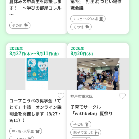
夏休みの中高生を応援しま
第7回 打出浜 つどい場作
す！ ～学びの部屋コレル
戦会議
～
カフェ・つどい場
その他
その他
2026
2026
年
年
8
27
9
11
8
20
～
月
日(木)
月
日(金)
月
日(木)
神戸市垂水区
コープこうべの奨学金「て
子育てサークル
とて」申請 オンライン説
「withbebe」夏祭り
明会を開催します（8/27・
9/11））
子ども
中・高・大学生
親子で楽しむ