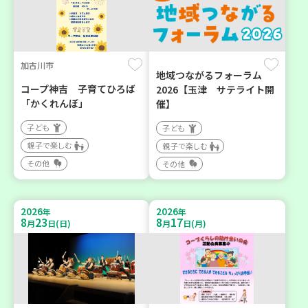
加古川市
地域つながるフォーラム
コープ神吉 子育てひろば
2026【玉津 サテライト開
「かくれんぼ」
催】
子ども
子ども
親子で楽しむ
親子で楽しむ
その他
その他
2026
2026
年
年
8
23
8
17
月
日(日)
月
日(月)