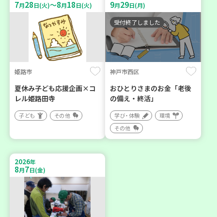
7
28
8
18
9
29
～
月
日(火)
月
日(火)
月
日(月)
受付終了しました
姫路市
神戸市西区
夏休み子ども応援企画×コ
おひとりさまのお金「老後
レル姫路田寺
の備え・終活」
子ども
その他
学び・体験
環境
その他
2026
年
8
7
月
日(金)