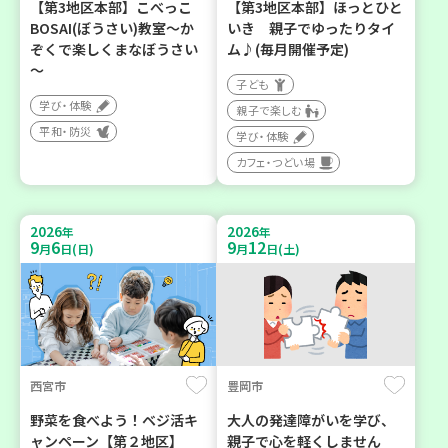
【第3地区本部】こべっこ
【第3地区本部】ほっとひと
BOSAI(ぼうさい)教室～か
いき 親子でゆったりタイ
ぞくで楽しくまなぼうさい
ム♪(毎月開催予定)
～
子ども
学び・体験
親子で楽しむ
平和・防災
学び・体験
カフェ・つどい場
2026
2026
年
年
9
6
9
12
月
日(日)
月
日(土)
西宮市
豊岡市
野菜を食べよう！ベジ活キ
大人の発達障がいを学び、
ャンペーン【第２地区】
親子で心を軽くしません