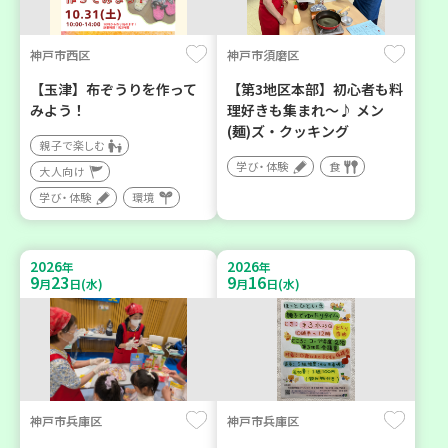
神戸市西区
神戸市須磨区
【玉津】布ぞうりを作って
【第3地区本部】初心者も料
みよう！
理好きも集まれ～♪ メン
(麺)ズ・クッキング
親子で楽しむ
学び・体験
食
大人向け
学び・体験
環境
2026
2026
年
年
9
23
9
16
月
日(水)
月
日(水)
神戸市兵庫区
神戸市兵庫区