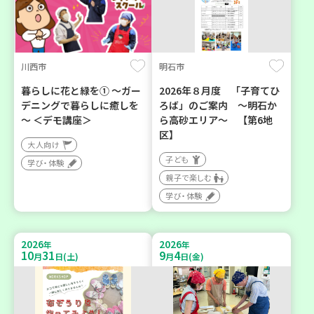
川西市
明石市
暮らしに花と緑を① ～ガー
2026年８月度 「子育てひ
デニングで暮らしに癒しを
ろば」のご案内 ～明石か
～ ＜デモ講座＞
ら高砂エリア～ 【第6地
区】
大人向け
子ども
学び・体験
親子で楽しむ
学び・体験
2026
2026
年
年
10
31
9
4
月
日(土)
月
日(金)