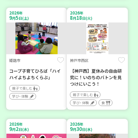
2026
2026
年
年
9
5
8
18
月
日(土)
月
日(火)
姫路市
神戸市西区
コープ子育てひろば「ハイ
【神戸西】夏休みの自由研
ハイよちよちくらぶ」
究に！いのちのバトンを見
つけにいこう！
親子で楽しむ
親子で楽しむ
学び・体験
学び・体験
食
2026
2026
年
年
9
2
9
30
月
日(水)
月
日(水)