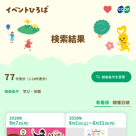
検索結果
77
検索条件を変更
件表示（1-18件表示）
検索条件
学び・体験
新着順
開催日順
2026
2026
年
年
9
7
8
1
8
31
～
月
日(月)
月
日(土)
月
日(月)