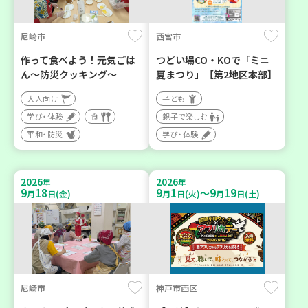
尼崎市
西宮市
作って食べよう！元気ごは
つどい場CO・KOで「ミニ
ん～防災クッキング～
夏まつり」【第2地区本部】
大人向け
子ども
学び・体験
食
親子で楽しむ
平和・防災
学び・体験
2026
2026
年
年
9
18
9
1
9
19
～
月
日(金)
月
日(火)
月
日(土)
尼崎市
神戸市西区