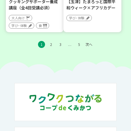
クッキングサポーター養成
【玉津】たまろっと国際平
講座（全4回受講必須）
和ウィーク×アフリカデー
大人向け
学び・体験
学び・体験
食
1
2
3
5
次へ
…