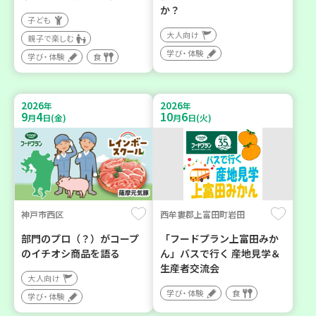
か？
子ども
大人向け
親子で楽しむ
学び・体験
学び・体験
食
2026
2026
年
年
9
4
10
6
月
日(金)
月
日(火)
神戸市西区
西牟婁郡上富田町岩田
部門のプロ（？）がコープ
「フードプラン上富田みか
のイチオシ商品を語る
ん」バスで行く 産地見学＆
生産者交流会
大人向け
学び・体験
食
学び・体験