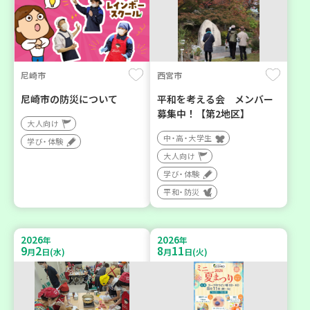
尼崎市
西宮市
尼崎市の防災について
平和を考える会 メンバー
募集中！【第2地区】
大人向け
中・高・大学生
学び・体験
大人向け
学び・体験
平和・防災
2026
2026
年
年
9
2
8
11
月
日(水)
月
日(火)