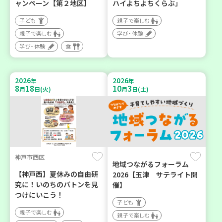
ャンペーン【第２地区】
ハイよちよちくらぶ」
子ども
親子で楽しむ
親子で楽しむ
学び・体験
学び・体験
食
2026
2026
年
年
8
18
10
3
月
日(火)
月
日(土)
神戸市西区
地域つながるフォーラム
【神戸西】夏休みの自由研
2026【玉津 サテライト開
究に！いのちのバトンを見
催】
つけにいこう！
子ども
親子で楽しむ
親子で楽しむ