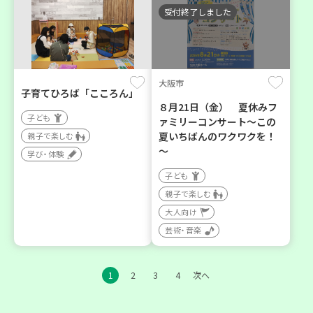
受付終了しました
大阪市
子育てひろば「こころん」
８月21日（金） 夏休みフ
子ども
ァミリーコンサート～この
夏いちばんのワクワクを！
親子で楽しむ
～
学び・体験
子ども
親子で楽しむ
大人向け
芸術・音楽
1
2
3
4
次へ