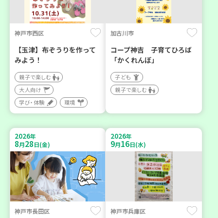
神戸市西区
加古川市
【玉津】布ぞうりを作って
コープ神吉 子育てひろば
みよう！
「かくれんぼ」
親子で楽しむ
子ども
大人向け
親子で楽しむ
学び・体験
環境
2026
2026
年
年
8
28
9
16
月
日(金)
月
日(水)
神戸市長田区
神戸市兵庫区