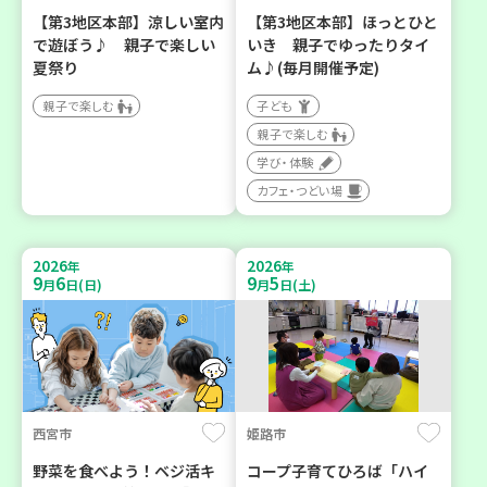
【第3地区本部】涼しい室内
【第3地区本部】ほっとひと
で遊ぼう♪ 親子で楽しい
いき 親子でゆったりタイ
夏祭り
ム♪(毎月開催予定)
親子で楽しむ
子ども
親子で楽しむ
学び・体験
カフェ・つどい場
2026
2026
年
年
9
6
9
5
月
日(日)
月
日(土)
西宮市
姫路市
野菜を食べよう！ベジ活キ
コープ子育てひろば「ハイ