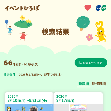
検索結果
66
検索条件を変更
件表示（1-18件表示）
検索条件
2025年7月8日～、親子で楽しむ
新着順
開催日順
2026
2026
年
年
8
10
9
12
8
17
～
月
日(月)
月
日(土)
月
日(月)