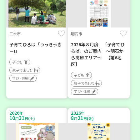
三木市
明石市
子育てひろば「うっきっき
2026年８月度 「子育てひ
ー!」
ろば」のご案内 ～明石か
ら高砂エリア～ 【第6地
子ども
区】
親子で楽しむ
子ども
学び・体験
親子で楽しむ
学び・体験
2026
2026
年
年
10
31
8
21
月
日(土)
月
日(金)