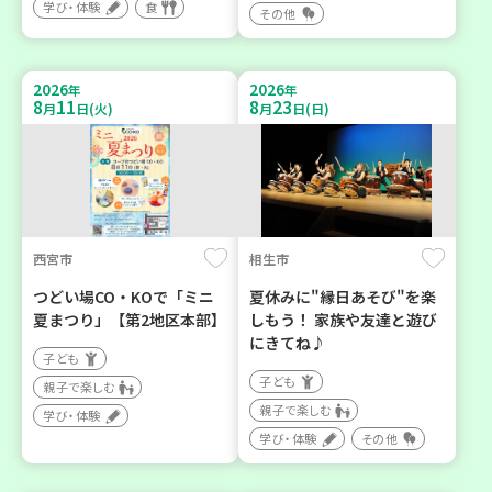
学び・体験
食
その他
2026
2026
年
年
8
11
8
23
月
日(火)
月
日(日)
西宮市
相生市
つどい場CO・KOで「ミニ
夏休みに"縁日あそび"を楽
夏まつり」【第2地区本部】
しもう！ 家族や友達と遊び
にきてね♪
子ども
子ども
親子で楽しむ
親子で楽しむ
学び・体験
学び・体験
その他