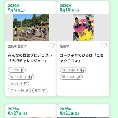
2026
2026
年
年
9
5
8
18
月
日(土)
月
日(火)
豊能郡豊能町
姫路市
みんなの牧里プロジェクト
コープ子育てひろば「こち
「大根チャレンジャー」
ょ☆こちょ」
子ども
親子で楽しむ
親子で楽しむ
学び・体験
大人向け
学び・体験
環境
2026
2026
年
年
8
27
8
21
月
日(木)
月
日(金)