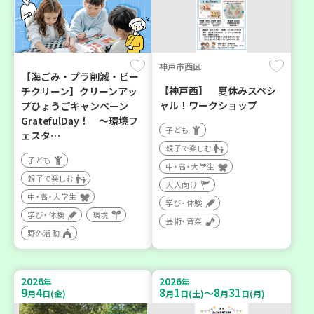
神戸市西区
【海ごみ・プラ削減・ビー
【神戸西】 夏休みスペシ
チクリーン】クリーンアッ
ャル！ワークショップ
プひょうごキャンペーン
GratefulDay！ ～環境フ
子ども
ェスタ…
親子で楽しむ
子ども
中・高・大学生
親子で楽しむ
大人向け
中・高・大学生
学び・体験
学び・体験
環境
芸術・音楽
野外活動
2026
2026
年
年
9
4
8
1
8
31
～
月
日(金)
月
日(土)
月
日(月)