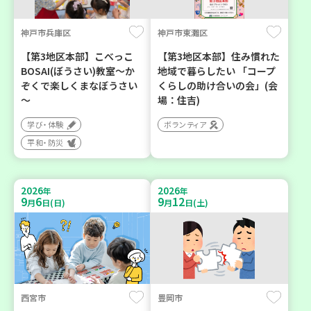
神戸市兵庫区
神戸市東灘区
【第3地区本部】こべっこ
【第3地区本部】住み慣れた
BOSAI(ぼうさい)教室～か
地域で暮らしたい 「コープ
ぞくで楽しくまなぼうさい
くらしの助け合いの会」(会
～
場：住吉)
学び・体験
ボランティア
平和・防災
2026
2026
年
年
9
6
9
12
月
日(日)
月
日(土)
西宮市
豊岡市