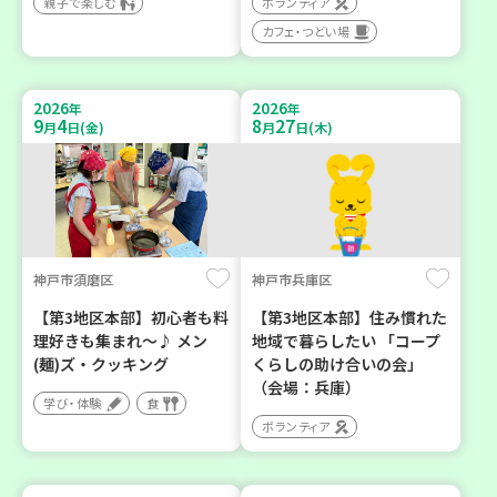
親子で楽しむ
ボランティア
カフェ・つどい場
2026
2026
年
年
9
4
8
27
月
日(金)
月
日(木)
神戸市須磨区
神戸市兵庫区
【第3地区本部】初心者も料
【第3地区本部】住み慣れた
理好きも集まれ～♪ メン
地域で暮らしたい 「コープ
(麺)ズ・クッキング
くらしの助け合いの会」
（会場：兵庫）
学び・体験
食
ボランティア