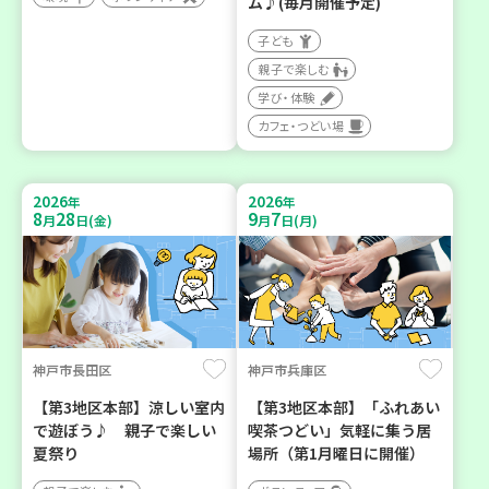
ム♪(毎月開催予定)
子ども
親子で楽しむ
学び・体験
カフェ・つどい場
2026
2026
年
年
8
28
9
7
月
日(金)
月
日(月)
神戸市長田区
神戸市兵庫区
【第3地区本部】涼しい室内
【第3地区本部】「ふれあい
で遊ぼう♪ 親子で楽しい
喫茶つどい」気軽に集う居
夏祭り
場所（第1月曜日に開催）