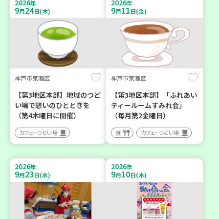
2026
2026
年
年
9
24
9
11
月
日(木)
月
日(金)
神戸市東灘区
神戸市東灘区
【第3地区本部】地域のつど
【第3地区本部】「ふれあい
い場で憩いのひとときを
ティールームすみれ会」
（第4木曜日に開催）
（毎月第2金曜日）
カフェ・つどい場
食
カフェ・つどい場
2026
2026
年
年
9
23
9
10
月
日(水)
月
日(木)