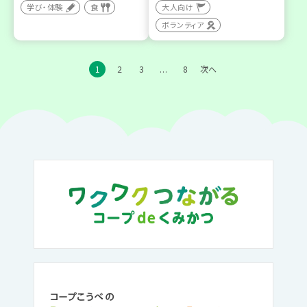
学び・体験
食
大人向け
ボランティア
1
2
3
8
次へ
…