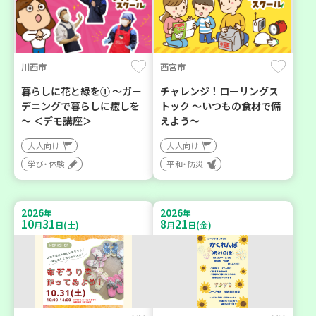
川西市
西宮市
暮らしに花と緑を① ～ガー
チャレンジ！ローリングス
デニングで暮らしに癒しを
トック ～いつもの食材で備
～ ＜デモ講座＞
えよう～
大人向け
大人向け
学び・体験
平和・防災
2026
2026
年
年
10
31
8
21
月
日(土)
月
日(金)