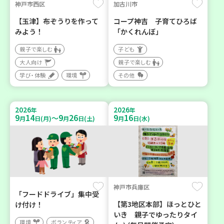
神戸市西区
加古川市
【玉津】布ぞうりを作って
コープ神吉 子育てひろば
みよう！
「かくれんぼ」
親子で楽しむ
子ども
大人向け
親子で楽しむ
学び・体験
環境
その他
2026
2026
年
年
9
14
9
26
9
16
～
月
日(月)
月
日(土)
月
日(水)
神戸市兵庫区
「フードドライブ」集中受
【第3地区本部】ほっとひと
け付け！
いき 親子でゆったりタイ
環境
ボランティア