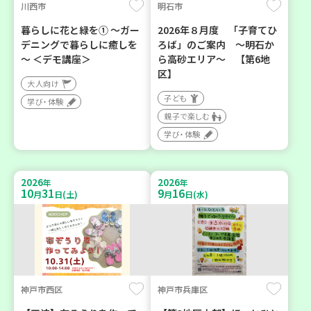
川西市
明石市
暮らしに花と緑を① ～ガー
2026年８月度 「子育てひ
デニングで暮らしに癒しを
ろば」のご案内 ～明石か
～ ＜デモ講座＞
ら高砂エリア～ 【第6地
区】
大人向け
子ども
学び・体験
親子で楽しむ
学び・体験
2026
2026
年
年
10
31
9
16
月
日(土)
月
日(水)
神戸市西区
神戸市兵庫区