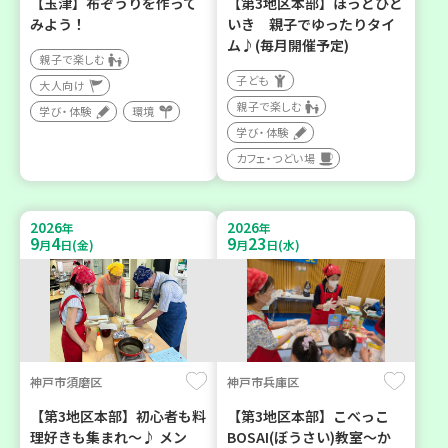
【玉津】布ぞうりを作って
【第3地区本部】ほっとひと
みよう！
いき 親子でゆったりタイ
ム♪(毎月開催予定)
親子で楽しむ
子ども
大人向け
親子で楽しむ
学び・体験
環境
学び・体験
カフェ・つどい場
2026
2026
年
年
9
4
9
23
月
日(金)
月
日(水)
神戸市須磨区
神戸市兵庫区
【第3地区本部】初心者も料
【第3地区本部】こべっこ
理好きも集まれ～♪ メン
BOSAI(ぼうさい)教室～か