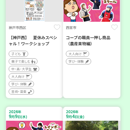
神戸市西区
西宮市
【神戸西】 夏休みスペシ
コープの職員一押し商品
ャル！ワークショップ
（農産果物編）
子ども
大人向け
親子で楽しむ
学び・体験
中・高・大学生
大人向け
学び・体験
芸術・音楽
2026
2026
年
年
9
9
9
4
月
日(水)
月
日(金)