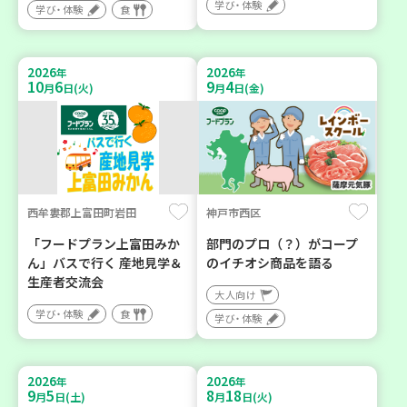
学び・体験
学び・体験
食
2026
2026
年
年
10
6
9
4
月
日(火)
月
日(金)
西牟婁郡上富田町岩田
神戸市西区
「フードプラン上富田みか
部門のプロ（？）がコープ
ん」バスで行く 産地見学＆
のイチオシ商品を語る
生産者交流会
大人向け
学び・体験
食
学び・体験
2026
2026
年
年
9
5
8
18
月
日(土)
月
日(火)