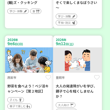
(麺)ズ・クッキング
ぞくで楽しくまなぼうさい
～
学び・体験
食
学び・体験
平和・防災
2026
2026
年
年
9
6
9
12
月
日(日)
月
日(土)
西宮市
豊岡市
野菜を食べよう！ベジ活キ
大人の発達障がいを学び、
ャンペーン【第２地区】
親子で心を軽くしません
か？
子ども
大人向け
親子で楽しむ