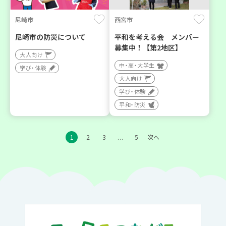
尼崎市
西宮市
尼崎市の防災について
平和を考える会 メンバー
募集中！【第2地区】
大人向け
中・高・大学生
学び・体験
大人向け
学び・体験
平和・防災
1
2
3
5
次へ
…