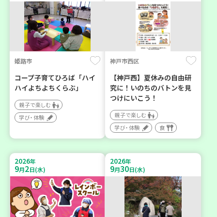
姫路市
神戸市西区
コープ子育てひろば「ハイ
【神戸西】夏休みの自由研
ハイよちよちくらぶ」
究に！いのちのバトンを見
つけにいこう！
親子で楽しむ
親子で楽しむ
学び・体験
学び・体験
食
2026
2026
年
年
9
2
9
30
月
日(水)
月
日(水)