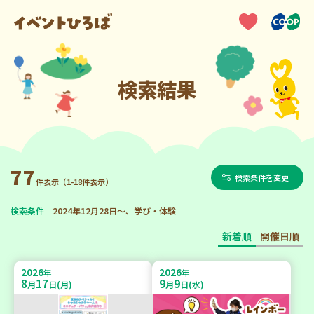
検索結果
77
検索条件を変更
件表示（1-18件表示）
検索条件
2024年12月28日～、学び・体験
新着順
開催日順
2026
2026
年
年
8
17
9
9
月
日(月)
月
日(水)