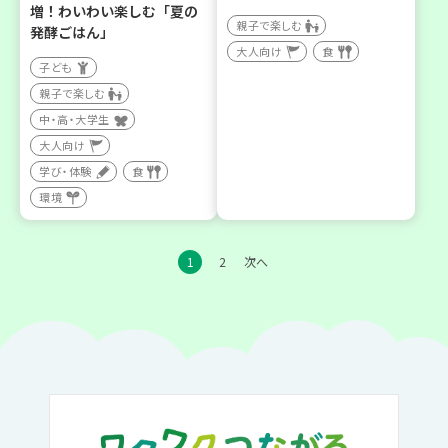
増！わいわい楽しむ「夏の
親子で楽しむ
発酵ごはん」
大人向け
食
子ども
親子で楽しむ
中・高・大学生
大人向け
学び・体験
食
環境
1
2
次へ