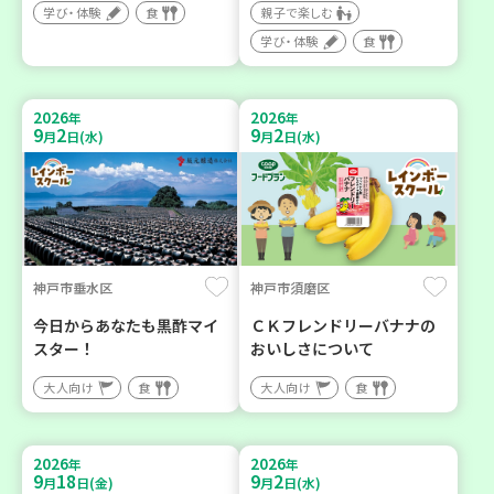
学び・体験
食
親子で楽しむ
学び・体験
食
2026
2026
年
年
9
2
9
2
月
日(水)
月
日(水)
神戸市垂水区
神戸市須磨区
今日からあなたも黒酢マイ
ＣＫフレンドリーバナナの
スター！
おいしさについて
大人向け
食
大人向け
食
2026
2026
年
年
9
18
9
2
月
日(金)
月
日(水)