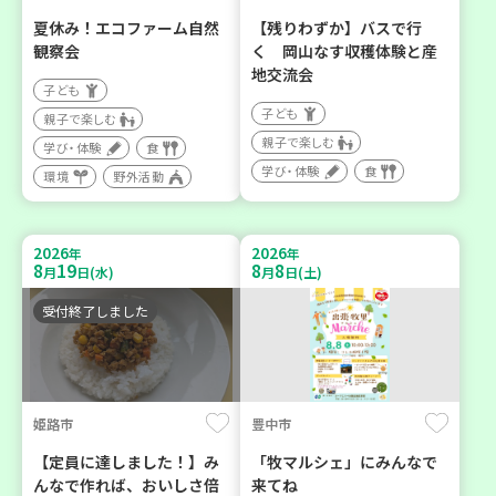
夏休み！エコファーム自然
【残りわずか】バスで行
観察会
く 岡山なす収穫体験と産
地交流会
子ども
子ども
親子で楽しむ
親子で楽しむ
学び・体験
食
学び・体験
食
環境
野外活動
2026
2026
年
年
8
19
8
8
月
日(水)
月
日(土)
受付終了しました
姫路市
豊中市
【定員に達しました！】み
「牧マルシェ」にみんなで
んなで作れば、おいしさ倍
来てね