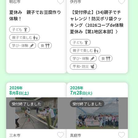
明石市
伊丹市
夏休み 親子でお豆腐作り
【受付停止】(34)親子でチ
体験！
ャレンジ！防災ポリ袋クッ
キング〈2026コープde体験
子ども
夏休み【第1地区本部】〉
親子で楽しむ
子ども
学び・体験
食
親子で楽しむ
学び・体験
食
平和・防災
2026
2026
年
年
8
8
7
28
月
日(土)
月
日(火)
受付終了しました
受付終了しました
三木市
真庭市