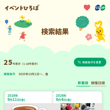
検索結果
25
検索条件を変更
件表示（1-18件表示）
検索条件
2025年10月1日～、食
新着順
開催日順
2026
2026
年
年
9
11
9
4
月
日(金)
月
日(金)