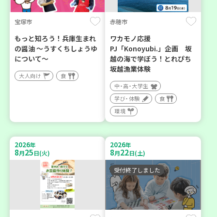
宝塚市
赤穂市
もっと知ろう！兵庫生まれ
ワカモノ応援
の醤油 ～うすくちしょうゆ
PJ「Konoyubi.」企画 坂
について～
越の海で学ぼう！とれぴち
坂越漁業体験
大人向け
食
中・高・大学生
学び・体験
食
環境
2026
2026
年
年
8
25
8
22
月
日(火)
月
日(土)
受付終了しました