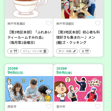
神戸市東灘区
神戸市須磨区
【第3地区本部】「ふれあい
【第3地区本部】初心者も料
ティールームすみれ会」
理好きも集まれ～♪ メン
（毎月第2金曜日）
(麺)ズ・クッキング
食
カフェ・つどい場
学び・体験
食
2026
2026
年
年
9
6
9
4
月
日(日)
月
日(金)
西宮市
豊中市