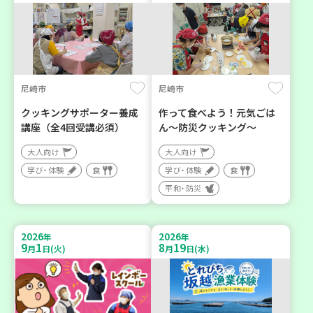
尼崎市
尼崎市
クッキングサポーター養成
作って食べよう！元気ごは
講座（全4回受講必須）
ん～防災クッキング～
大人向け
大人向け
学び・体験
食
学び・体験
食
平和・防災
2026
2026
年
年
9
1
8
19
月
日(火)
月
日(水)