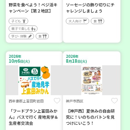
野菜を食べよう！ベジ活キ
ソーセージの飾り切りにチ
ャンペーン【第２地区】
ャレンジしましょう
子ども
大人向け
食
親子で楽しむ
学び・体験
食
2026
2026
年
年
10
6
8
18
月
日(火)
月
日(火)
西牟婁郡上富田町岩田
神戸市西区
「フードプラン上富田みか
【神戸西】夏休みの自由研
ん」バスで行く 産地見学＆
究に！いのちのバトンを見
生産者交流会
つけにいこう！