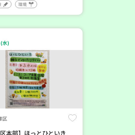
験
環境
(水)
庫区
地区本部】ほっとひといき