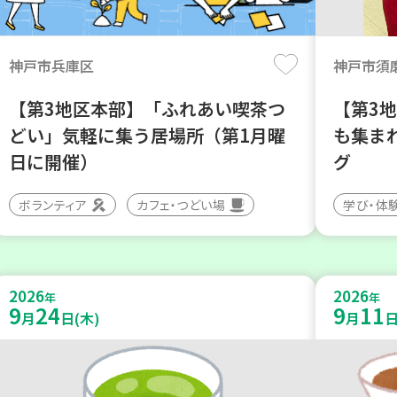
神戸市兵庫区
神戸市須
【第3地区本部】「ふれあい喫茶つ
【第3
どい」気軽に集う居場所（第1月曜
も集まれ
日に開催）
グ
ボランティア
カフェ・つどい場
学び・体
2026
2026
年
年
9
24
9
11
月
日(木)
月
日