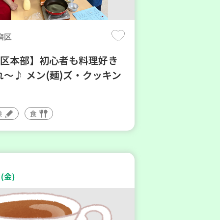
磨区
地区本部】初心者も料理好き
～♪ メン(麺)ズ・クッキン
験
食
(金)