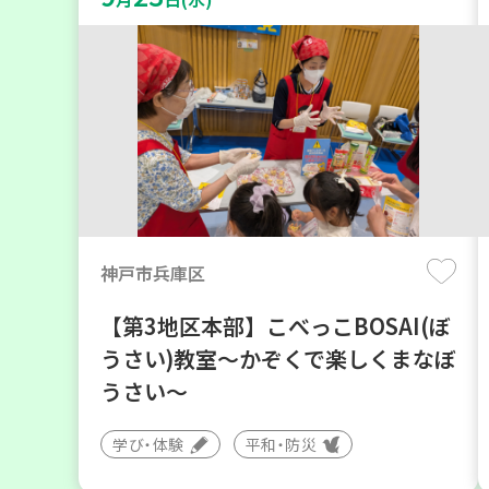
神戸市兵庫区
【第3地区本部】こべっこBOSAI(ぼ
うさい)教室～かぞくで楽しくまなぼ
うさい～
学び・体験
平和・防災