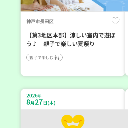
神戸市長田区
【第3地区本部】涼しい室内で遊ぼ
う♪ 親子で楽しい夏祭り
親子で楽しむ
2026
年
8
27
月
日(木)