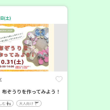
日(土)
区
】布ぞうりを作ってみよう！
しむ
大人向け