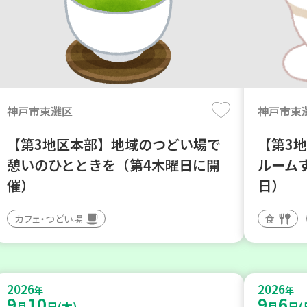
神戸市東灘区
神戸市東
【第3地区本部】地域のつどい場で
【第3
憩いのひとときを（第4木曜日に開
ルーム
催）
日）
カフェ・つどい場
食
2026
2026
年
年
9
10
9
6
月
日(木)
月
日(