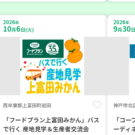
2026
2026
年
年
10
6
9
30
月
日(火)
月
日
西牟婁郡上富田町岩田
神戸市北
「フードプラン上富田みかん」バス
「コー
で行く 産地見学＆生産者交流会
ーディ