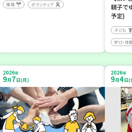
環境
ボランティア
親子で
予定)
子ども
学び・体
2026
2026
年
年
9
7
9
4
月
日(月)
月
日(