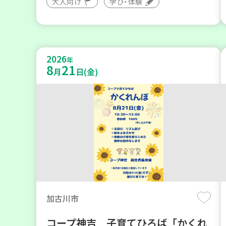
大人向け
学び・体験
2026
年
8
21
月
日(金)
加古川市
コープ神吉 子育てひろば「かくれ