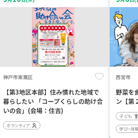
神戸市東灘区
西宮市
【第3地区本部】住み慣れた地域で
野菜を
暮らしたい 「コープくらしの助け合
ン【第
いの会」(会場：住吉)
子ども
ボランティア
学び・体