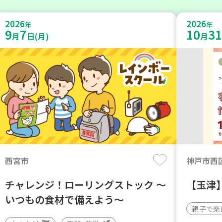
2026
2026
年
年
9
7
10
31
月
日(月)
月
西宮市
神戸市西
チャレンジ！ローリングストック ～
【玉津
いつもの食材で備えよう～
親子で楽