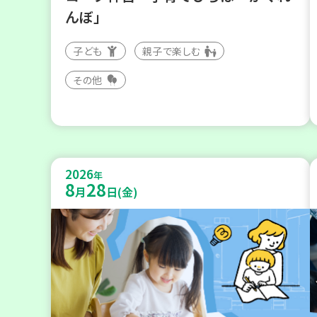
んぼ」
子ども
親子で楽しむ
その他
2026
年
8
28
月
日(金)