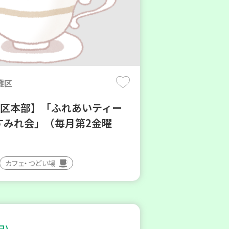
灘区
地区本部】「ふれあいティー
すみれ会」（毎月第2金曜
カフェ・つどい場
日)