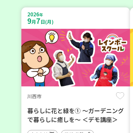
2026
年
9
7
月
日(月)
川西市
暮らしに花と緑を① ～ガーデニング
で暮らしに癒しを～ ＜デモ講座＞