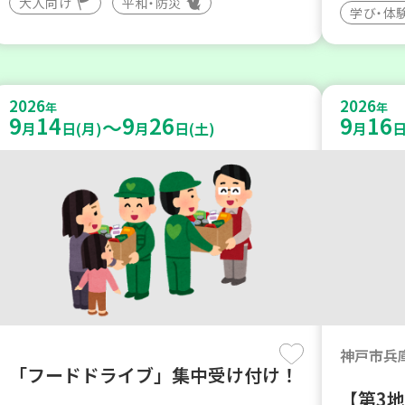
大人向け
平和・防災
学び・体
2026
2026
年
年
9
14
9
26
9
16
～
月
日(月)
月
日(土)
月
日
神戸市兵
「フードドライブ」集中受け付け！
【第3