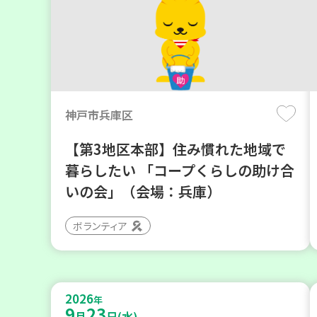
神戸市兵庫区
【第3地区本部】住み慣れた地域で
暮らしたい 「コープくらしの助け合
いの会」（会場：兵庫）
ボランティア
2026
年
9
23
月
日(水)