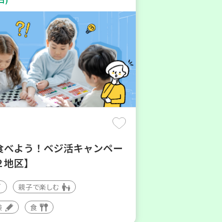
食べよう！ベジ活キャンペー
２地区】
親子で楽しむ
験
食