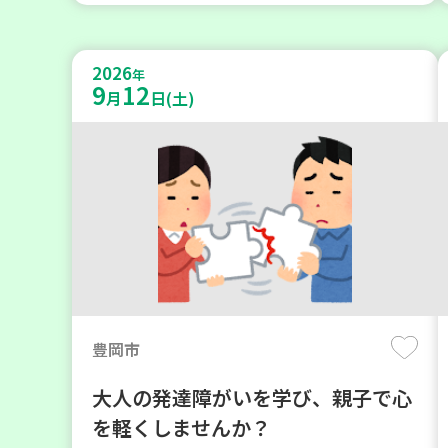
2026
年
9
12
月
日(土)
豊岡市
大人の発達障がいを学び、親子で心
を軽くしませんか？