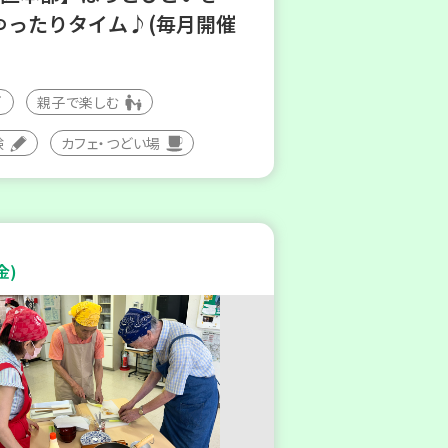
ゆったりタイム♪(毎月開催
親子で楽しむ
験
カフェ・つどい場
金)