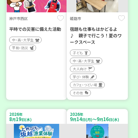
神戸市西区
姫路市
平時での災害に備えた活動
宿題も仕事もはかどるよ
♪ 親子で行こう！夏のワ
中・高・大学生
ークスペース
平和・防災
子ども
中・高・大学生
大人向け
学び・体験
カフェ・つどい場
その他
2026
2026
年
年
8
19
9
14
9
16
～
月
日(水)
月
日(月)
月
日(水)