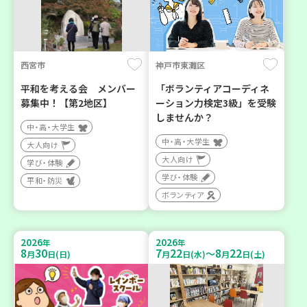
西宮市
神戸市東灘区
平和を考える会 メンバー
「ボランティアコーディネ
募集中！【第2地区】
ーション力検定3級」を受験
しませんか？
中・高・大学生
中・高・大学生
大人向け
大人向け
学び・体験
学び・体験
平和・防災
ボランティア
2026
2026
年
年
8
30
7
22
8
22
～
月
日(日)
月
日(水)
月
日(土)