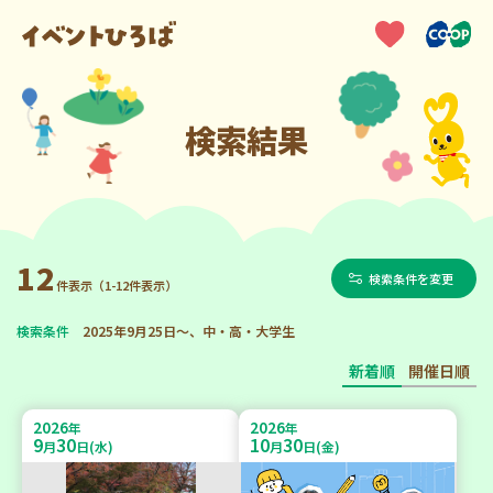
検索結果
12
検索条件を変更
件表示（1-12件表示）
検索条件
2025年9月25日～、中・高・大学生
新着順
開催日順
2026
2026
年
年
9
30
10
30
月
日(水)
月
日(金)