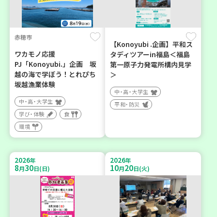
赤穂市
【Konoyubi .企画】平和ス
ワカモノ応援
タディツアーin福島＜福島
PJ「Konoyubi.」企画 坂
第一原子力発電所構内見学
越の海で学ぼう！とれぴち
＞
坂越漁業体験
中・高・大学生
中・高・大学生
平和・防災
学び・体験
食
環境
2026
2026
年
年
8
30
10
20
月
日(日)
月
日(火)