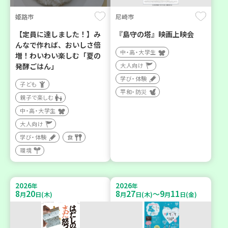
姫路市
尼崎市
【定員に達しました！】み
『島守の塔』映画上映会
んなで作れば、おいしさ倍
中・高・大学生
増！わいわい楽しむ「夏の
発酵ごはん」
大人向け
学び・体験
子ども
平和・防災
親子で楽しむ
中・高・大学生
大人向け
学び・体験
食
環境
2026
2026
年
年
8
20
8
27
9
11
～
月
日(木)
月
日(木)
月
日(金)