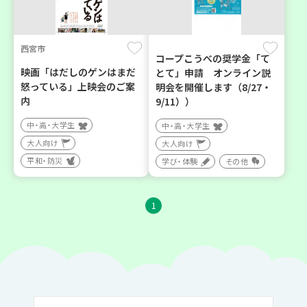
西宮市
コープこうべの奨学金「て
映画「はだしのゲンはまだ
とて」申請 オンライン説
怒っている」上映会のご案
明会を開催します（8/27・
内
9/11））
中・高・大学生
中・高・大学生
大人向け
大人向け
平和・防災
学び・体験
その他
1