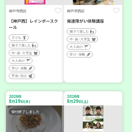
神戸市西区
神戸市西区
【神戸西】レインボースク
発達障がい体験講座
ール
親子で楽しむ
子ども
中・高・大学生
親子で楽しむ
大人向け
中・高・大学生
学び・体験
大人向け
学び・体験
平和・防災
2026
2026
年
年
8
19
8
29
月
日(水)
月
日(土)
受付終了しました